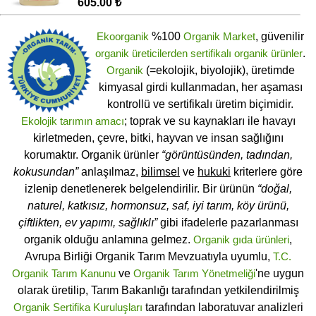
605.00 ₺
Ekoorganik
%100
Organik Market
, güvenilir
organik üreticilerden
sertifikalı
organik ürünler
.
Organik
(=ekolojik, biyolojik), üretimde
kimyasal girdi kullanmadan, her aşaması
kontrollü ve sertifikalı üretim biçimidir.
Ekolojik tarımın amacı
; toprak ve su kaynakları ile havayı
kirletmeden, çevre, bitki, hayvan ve insan sağlığını
korumaktır. Organik ürünler
“görüntüsünden, tadından,
kokusundan”
anlaşılmaz,
bilimsel
ve
hukuki
kriterlere göre
izlenip denetlenerek belgelendirilir. Bir ürünün
“doğal,
naturel, katkısız, hormonsuz, saf, iyi tarım, köy ürünü,
çiftlikten, ev yapımı, sağlıklı”
gibi ifadelerle pazarlanması
organik olduğu anlamına gelmez.
Organik gıda ürünleri
,
Avrupa Birliği Organik Tarım Mevzuatıyla uyumlu,
T.C.
Organik Tarım Kanunu
ve
Organik Tarım Yönetmeliği
'ne uygun
olarak üretilip, Tarım Bakanlığı tarafından yetkilendirilmiş
Organik Sertifika Kuruluşları
tarafından laboratuvar analizleri