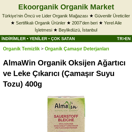
Ekoorganik Organik Market
Türkiye'nin Öncü ve Lider Organik Mağazası
★
Güvenilir Üreticiler
★
Sertifikalı Organik Ürünler
★
2007'den beri
★
Yerel Aile
İşletmesi
★
Beylikdüzü, İstanbul
İNDİRİMLER
•
YENİLER
•
ÇOK SATAN
TR>EN
Organik Temizlik
>
Organik Çamaşır Deterjanları
AlmaWin Organik Oksijen Ağartıcı
ve Leke Çıkarıcı (Çamaşır Suyu
Tozu) 400g