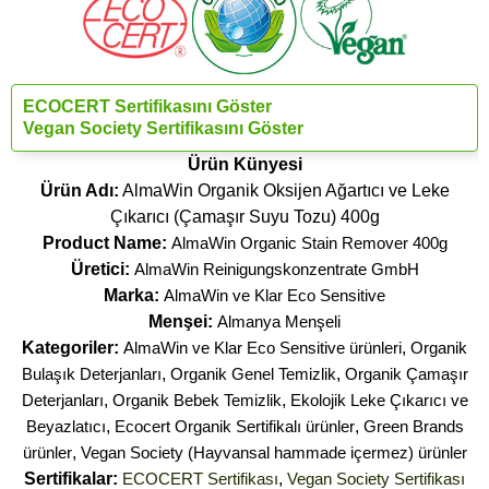
ECOCERT Sertifikasını Göster
Vegan Society Sertifikasını Göster
Ürün Künyesi
Ürün Adı:
AlmaWin Organik Oksijen Ağartıcı ve Leke
Çıkarıcı (Çamaşır Suyu Tozu) 400g
Product Name:
AlmaWin Organic Stain Remover 400g
Üretici:
AlmaWin Reinigungskonzentrate GmbH
Marka:
AlmaWin ve Klar Eco Sensitive
Menşei:
Almanya Menşeli
Kategoriler:
AlmaWin ve Klar Eco Sensitive ürünleri
,
Organik
Bulaşık Deterjanları
,
Organik Genel Temizlik
,
Organik Çamaşır
Deterjanları
,
Organik Bebek Temizlik
,
Ekolojik Leke Çıkarıcı ve
Beyazlatıcı
,
Ecocert Organik Sertifikalı ürünler
,
Green Brands
ürünler
,
Vegan Society (Hayvansal hammade içermez) ürünler
Sertifikalar:
ECOCERT Sertifikası
,
Vegan Society Sertifikası