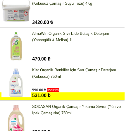
(Kokusuz Çamaşır Suyu Tozu) 4Kg
3420.00 ₺
AlmaWin Organik Sıvı Elde Bulaşık Deterjanı
(Yabangülü & Melisa) 1L
470.00 ₺
Klar Organik Renkliler için Sıvı Çamaşır Deterjanı
(Kokusuz) 750ml
590.00 ₺
İndirim
531.00 ₺
SODASAN Organik Çamaşır Yıkama Sıvısı (Yün ve
İpek Çamaşırlar) 750ml