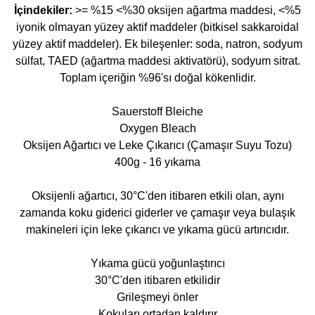
İçindekiler:
>= %15 <%30 oksijen ağartma maddesi, <%5
iyonik olmayan yüzey aktif maddeler (bitkisel sakkaroidal
yüzey aktif maddeler). Ek bileşenler: soda, natron, sodyum
sülfat, TAED (ağartma maddesi aktivatörü), sodyum sitrat.
Toplam içeriğin %96'sı doğal kökenlidir.
Sauerstoff Bleiche
Oxygen Bleach
Oksijen Ağartıcı ve Leke Çıkarıcı (Çamaşır Suyu Tozu)
400g - 16 yıkama
Oksijenli ağartıcı, 30°C'den itibaren etkili olan, aynı
zamanda koku giderici giderler ve çamaşır veya bulaşık
makineleri için leke çıkarıcı ve yıkama gücü artırıcıdır.
Yıkama gücü yoğunlaştırıcı
30°C'den itibaren etkilidir
Grileşmeyi önler
Kokuları ortadan kaldırır