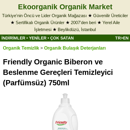
Ekoorganik Organik Market
Türkiye'nin Öncü ve Lider Organik Mağazası
★
Güvenilir Üreticiler
★
Sertifikalı Organik Ürünler
★
2007'den beri
★
Yerel Aile
İşletmesi
★
Beylikdüzü, İstanbul
İNDİRİMLER
•
YENİLER
•
ÇOK SATAN
TR>EN
Organik Temizlik
>
Organik Bulaşık Deterjanları
Friendly Organic Biberon ve
Beslenme Gereçleri Temizleyici
(Parfümsüz) 750ml