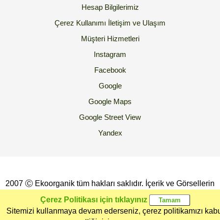
Hesap Bilgilerimiz
Çerez Kullanımı
İletişim ve Ulaşım
Müşteri Hizmetleri
Instagram
Facebook
Google
Google Maps
Google Street View
Yandex
2007 Ⓒ Ekoorganik tüm hakları saklıdır. İçerik ve Görsellerin
İzinsiz Kopyalanması yada Kullanılması Yasaktır.
Çerez Politikası için tıklayınız
Sitemizi kullanmaya devam ederseniz, çerez politikamızı kab
Ana Sayfa
Kategoriler
Ekoorganik
Müşteri
Üye Girişi