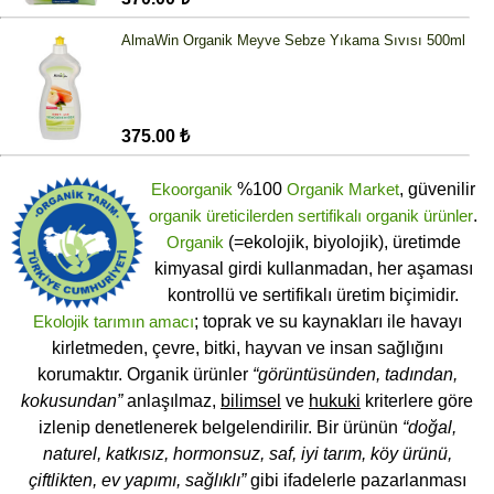
AlmaWin Organik Meyve Sebze Yıkama Sıvısı 500ml
375.00 ₺
Ekoorganik
%100
Organik Market
, güvenilir
organik üreticilerden
sertifikalı
organik ürünler
.
Organik
(=ekolojik, biyolojik), üretimde
kimyasal girdi kullanmadan, her aşaması
kontrollü ve sertifikalı üretim biçimidir.
Ekolojik tarımın amacı
; toprak ve su kaynakları ile havayı
kirletmeden, çevre, bitki, hayvan ve insan sağlığını
korumaktır. Organik ürünler
“görüntüsünden, tadından,
kokusundan”
anlaşılmaz,
bilimsel
ve
hukuki
kriterlere göre
izlenip denetlenerek belgelendirilir. Bir ürünün
“doğal,
naturel, katkısız, hormonsuz, saf, iyi tarım, köy ürünü,
çiftlikten, ev yapımı, sağlıklı”
gibi ifadelerle pazarlanması