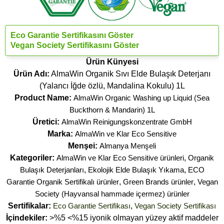
Eco Garantie Sertifikasını Göster
Vegan Society Sertifikasını Göster
Ürün Künyesi
Ürün Adı:
AlmaWin Organik Sıvı Elde Bulaşık Deterjanı
(Yalancı İğde özlü, Mandalina Kokulu) 1L
Product Name:
AlmaWin Organic Washing up Liquid (Sea
Buckthorn & Mandarin) 1L
Üretici:
AlmaWin Reinigungskonzentrate GmbH
Marka:
AlmaWin ve Klar Eco Sensitive
Menşei:
Almanya Menşeli
Kategoriler:
AlmaWin ve Klar Eco Sensitive ürünleri
,
Organik
Bulaşık Deterjanları
,
Ekolojik Elde Bulaşık Yıkama
,
ECO
Garantie Organik Sertifikalı ürünler
,
Green Brands ürünler
,
Vegan
Society (Hayvansal hammade içermez) ürünler
Sertifikalar:
Eco Garantie Sertifikası
,
Vegan Society Sertifikası
İçindekiler:
>%5 <%15 iyonik olmayan yüzey aktif maddeler