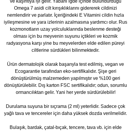
ve kaşıntıya iyi gelir. Yabani iğde içinde bulundurduğu
Omega 7 asidi cilt kırışıklıklarını gidererek cildinizi
nemlendirir ve parlatır. İçeriğindeki E Vitamini cildin hızla
iyileşmesine ve yara izlerinin azalmasına yardımcı olur. Rus
kozmonotların uzay yolculuklarında beslenme desteği
olması için bu meyvenin suyunu içtikleri ve kozmik
radyasyona karşı yine bu meyvelerden elde edilen püreyi
ciltlerine sürdükleri bilinmektedir.
Ürün dermatolojik olarak başarıyla test edilmiş, vegan ve
Ecogarantie tarafından eko-sertifikalıdır. Şişe geri
dönüştürülmüş malzemeden yapılmıştır ve %100 geri
dönüştürülebilir. Dış karton FSC sertifikalıdır; odun, sorumlu
ormancılıktan gelir. Yani her yerde sürdürülebilir!
Durulama suyuna bir sıçrama (2 ml) yeterlidir. Sadece çok
yağlı tava ve tencereler için daha yüksek dozda verilmelidir.
Bulaşık, bardak, çatal-bıçak, tencere, tava vb. için elde