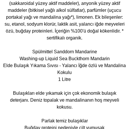
(sakkaroidal yüzey aktif maddeler), anyonik yüzey aktif
maddeler (bitkisel yağlı alkol sülfatlar), parfümler (uçucu
portakal yağı ve mandalina yağı*), limonen. Ek bileşenler:
su, etanol, sodyum klorür, laktik asit, yalancı iğde meyveleri
özü, buğday proteinleri. İçeriğin %100'ü doğal kökenlidir. *
sertifikalı organik.
Spülmittel Sanddorn Mandarine
Washing-up Liquid Sea Buckthorn Mandarin
Elde Bulaşık Yıkama Sıvısı - Yalancı İğde özlü ve Mandalina
Kokulu
1 Litre
Bulaşıkları elde yıkamak için çok ekonomik bulaşık
deterjanı. Deniz topalak ve mandalinanın hoş meyveli
kokusu.
Parlak temiz bulaşıklar
Buğday proteini nedeniyle cilt yumuşak