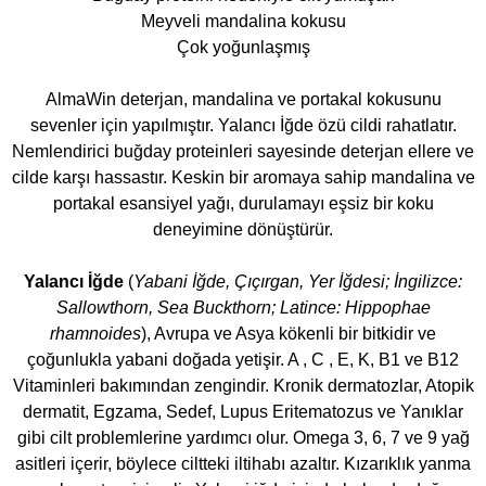
Meyveli mandalina kokusu
Çok yoğunlaşmış
AlmaWin deterjan, mandalina ve portakal kokusunu
sevenler için yapılmıştır. Yalancı İğde özü cildi rahatlatır.
Nemlendirici buğday proteinleri sayesinde deterjan ellere ve
cilde karşı hassastır. Keskin bir aromaya sahip mandalina ve
portakal esansiyel yağı, durulamayı eşsiz bir koku
deneyimine dönüştürür.
Yalancı İğde
(
Yabani İğde, Çıçırgan, Yer İğdesi; İngilizce:
Sallowthorn, Sea Buckthorn; Latince: Hippophae
rhamnoides
), Avrupa ve Asya kökenli bir bitkidir ve
çoğunlukla yabani doğada yetişir. A , C , E, K, B1 ve B12
Vitaminleri bakımından zengindir. Kronik dermatozlar, Atopik
dermatit, Egzama, Sedef, Lupus Eritematozus ve Yanıklar
gibi cilt problemlerine yardımcı olur. Omega 3, 6, 7 ve 9 yağ
asitleri içerir, böylece ciltteki iltihabı azaltır. Kızarıklık yanma