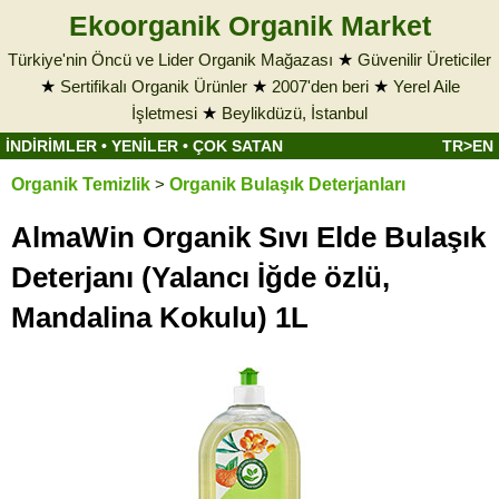
Ekoorganik Organik Market
Türkiye'nin Öncü ve Lider Organik Mağazası
★
Güvenilir Üreticiler
★
Sertifikalı Organik Ürünler
★
2007'den beri
★
Yerel Aile
İşletmesi
★
Beylikdüzü, İstanbul
İNDİRİMLER
•
YENİLER
•
ÇOK SATAN
TR>EN
Organik Temizlik
>
Organik Bulaşık Deterjanları
AlmaWin Organik Sıvı Elde Bulaşık
Deterjanı (Yalancı İğde özlü,
Mandalina Kokulu) 1L