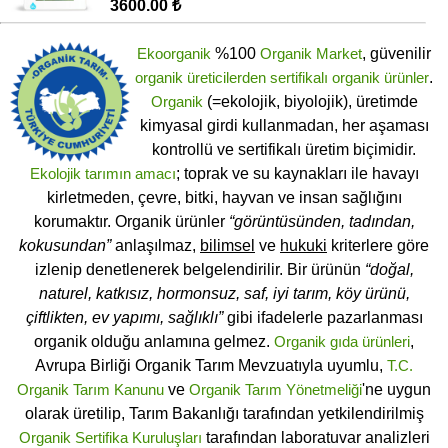
3600.00 ₺
Ekoorganik
%100
Organik Market
, güvenilir
organik üreticilerden
sertifikalı
organik ürünler
.
Organik
(=ekolojik, biyolojik), üretimde
kimyasal girdi kullanmadan, her aşaması
kontrollü ve sertifikalı üretim biçimidir.
Ekolojik tarımın amacı
; toprak ve su kaynakları ile havayı
kirletmeden, çevre, bitki, hayvan ve insan sağlığını
korumaktır. Organik ürünler
“görüntüsünden, tadından,
kokusundan”
anlaşılmaz,
bilimsel
ve
hukuki
kriterlere göre
izlenip denetlenerek belgelendirilir. Bir ürünün
“doğal,
naturel, katkısız, hormonsuz, saf, iyi tarım, köy ürünü,
çiftlikten, ev yapımı, sağlıklı”
gibi ifadelerle pazarlanması
organik olduğu anlamına gelmez.
Organik gıda ürünleri
,
Avrupa Birliği Organik Tarım Mevzuatıyla uyumlu,
T.C.
Organik Tarım Kanunu
ve
Organik Tarım Yönetmeliği
'ne uygun
olarak üretilip, Tarım Bakanlığı tarafından yetkilendirilmiş
Organik Sertifika Kuruluşları
tarafından laboratuvar analizleri