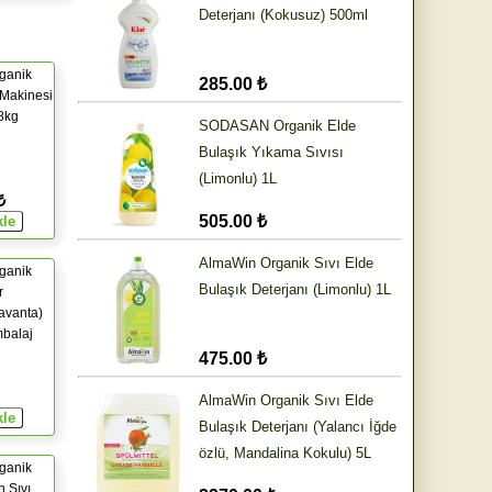
Deterjanı (Kokusuz) 500ml
ganik
285.00 ₺
 Makinesi
,8kg
SODASAN Organik Elde
Bulaşık Yıkama Sıvısı
(Limonlu) 1L
₺
505.00 ₺
AlmaWin Organik Sıvı Elde
ganik
Bulaşık Deterjanı (Limonlu) 1L
r
Lavanta)
balaj
475.00 ₺
AlmaWin Organik Sıvı Elde
Bulaşık Deterjanı (Yalancı İğde
özlü, Mandalina Kokulu) 5L
ganik
n Sıvı