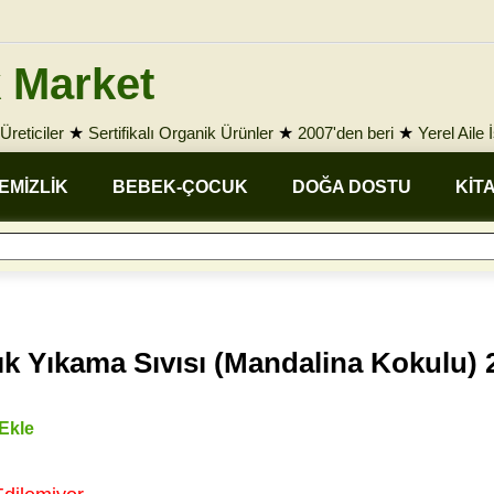
 Market
Üreticiler
★
Sertifikalı Organik Ürünler
★
2007'den beri
★
Yerel Aile 
EMİZLİK
BEBEK-ÇOCUK
DOĞA DOSTU
KİT
k Yıkama Sıvısı (Mandalina Kokulu) 
 Ekle