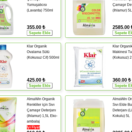
Yumuşatıcısı
Çamaşır Det
(Lavanta) 750ml
(Ihlamur) 5L
355.00 ₺
2585.00 
Klar Organik
Klar Organi
Ovalama Sütü
Makinesi T
(Kokusuz Cif) 500ml
(Kokusuz) 
425.00 ₺
360.00 ₺
AlmaWin Organik
AlmaWin Or
Renkliler için Sıvı
Sıvı Elde Bu
Çamaşır Deterjanı
Deterjanı (
(Ihlamur) 1,5L Eko-
Kokulu) 5L
ambalaj
İyi Fiyat