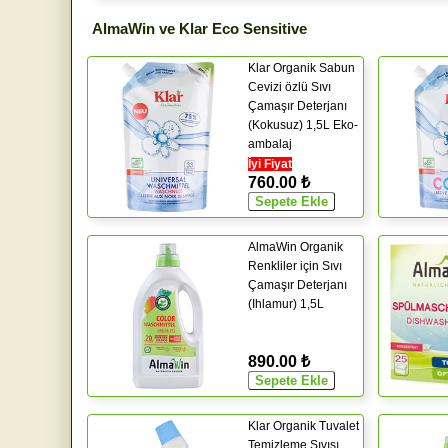
AlmaWin ve Klar Eco Sensitive
Klar Organik Sabun
Cevizi özlü Sıvı
Çamaşır Deterjanı
(Kokusuz) 1,5L Eko-
ambalaj
İyi Fiyat
760.00 ₺
AlmaWin Organik
Renkliler için Sıvı
Çamaşır Deterjanı
(Ihlamur) 1,5L
890.00 ₺
Klar Organik Tuvalet
Temizleme Sıvısı