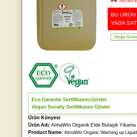
Temin E
BU ÜRÜN
YADA SAT
Eco Garantie Sertifikasını Göster
Vegan Society Sertifikasını Göster
Ürün Künyesi
Ürün Adı:
AlmaWin Organik Elde Bulaşık Yıkama S
Product Name:
AlmaWin Organic Washing up Liquid 