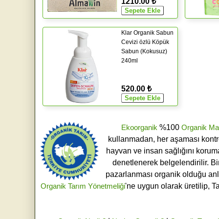
1210.00 ₺
Klar Organik Sabun
Cevizi özlü Köpük
Sabun (Kokusuz)
240ml
520.00 ₺
Ekoorganik
%100
Organik Ma
kullanmadan, her aşaması kontroll
hayvan ve insan sağlığını koruma
denetlenerek belgelendirilir. B
pazarlanması organik olduğu an
Organik Tarım Yönetmeliği
'ne uygun olarak üretilip, T