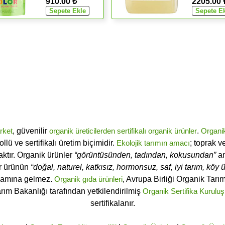
910.00 ₺
2205.00 
rket
, güvenilir
organik üreticilerden
sertifikalı
organik ürünler
.
Organi
ü ve sertifikalı üretim biçimidir.
Ekolojik tarımın amacı
; toprak v
ktır. Organik ürünler
“görüntüsünden, tadından, kokusundan”
an
ir ürünün
“doğal, naturel, katkısız, hormonsuz, saf, iyi tarım, köy ür
lamına gelmez.
Organik gıda ürünleri
, Avrupa Birliği Organik Tar
arım Bakanlığı tarafından yetkilendirilmiş
Organik Sertifika Kuruluş
sertifikalanır.