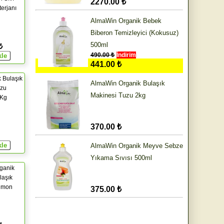
2270.00 ₺
erjanı
AlmaWin Organik Bebek
Biberon Temizleyici (Kokusuz)
500ml
₺
490.00 ₺
İndirim
441.00 ₺
k Bulaşık
AlmaWin Organik Bulaşık
uzu
Makinesi Tuzu 2kg
2Kg
370.00 ₺
AlmaWin Organik Meyve Sebze
Yıkama Sıvısı 500ml
ganik
laşık
Limon
375.00 ₺