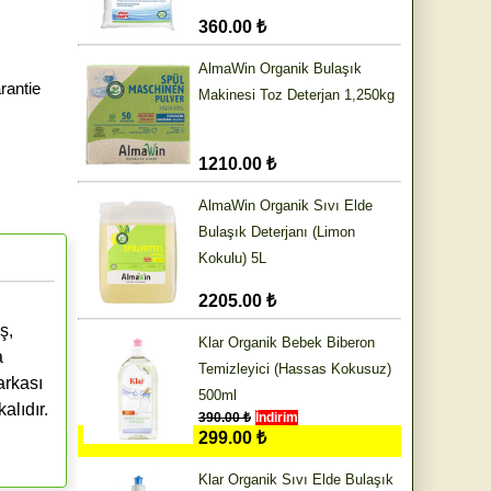
360.00 ₺
AlmaWin Organik Bulaşık
antie
Makinesi Toz Deterjan 1,250kg
1210.00 ₺
AlmaWin Organik Sıvı Elde
Bulaşık Deterjanı (Limon
Kokulu) 5L
2205.00 ₺
ş,
Klar Organik Bebek Biberon
a
Temizleyici (Hassas Kokusuz)
arkası
500ml
alıdır.
390.00 ₺
İndirim
299.00 ₺
Klar Organik Sıvı Elde Bulaşık