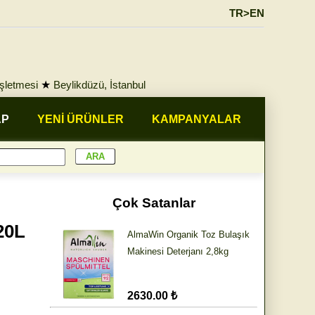
TR>EN
İşletmesi
★
Beylikdüzü, İstanbul
AP
YENİ ÜRÜNLER
KAMPANYALAR
Çok Satanlar
20L
AlmaWin Organik Toz Bulaşık
Makinesi Deterjanı 2,8kg
2630.00 ₺