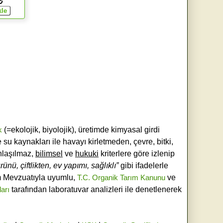
₺
k
(=ekolojik, biyolojik), üretimde kimyasal girdi
e su kaynakları ile havayı kirletmeden, çevre, bitki,
laşılmaz,
bilimsel
ve
hukuki
kriterlere göre izlenip
ünü, çiftlikten, ev yapımı, sağlıklı”
gibi ifadelerle
ım Mevzuatıyla uyumlu,
T.C. Organik Tarım Kanunu
ve
ları
tarafından laboratuvar analizleri ile denetlenerek