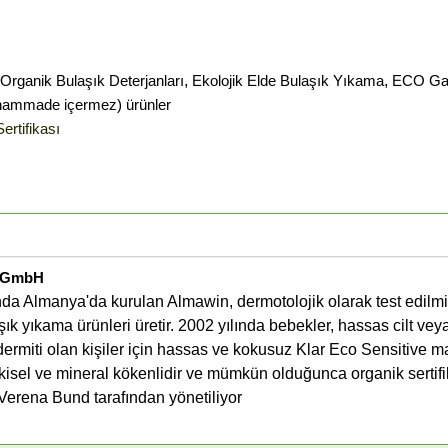
Organik Bulaşık Deterjanları
,
Ekolojik Elde Bulaşık Yıkama
,
ECO Gar
hammade içermez) ürünler
ertifikası
e GmbH
nda Almanya'da kurulan Almawin, dermotolojik olarak test edilmi
şık yıkama ürünleri üretir. 2002 yılında bebekler, hassas cilt vey
rodermiti olan kişiler için hassas ve kokusuz Klar Eco Sensitive m
kisel ve mineral kökenlidir ve mümkün olduğunca organik sertifik
 Verena Bund tarafından yönetiliyor