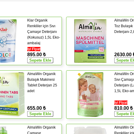
Klar Organik
AlmaWin Or
Renkliler için Sıvı
Toz Bulaşık
Çamaşır Deterjanı
Deterjanı 2
(Kokusuz) 1,5L Eko-
ambalaj
İyi Fiyat
895.00 ₺
2630.00 
AlmaWin Organik
AlmaWin Or
Bulaşık Makinesi
Sıvı Çamaşı
Tablet Deterjan 25
Deterjanı (
adet
1,5L Eko-am
İyi Fiyat
655.00 ₺
810.00 ₺
AlmaWin Organik
AlmaWin Or
Çamaşır
Renkliler içi