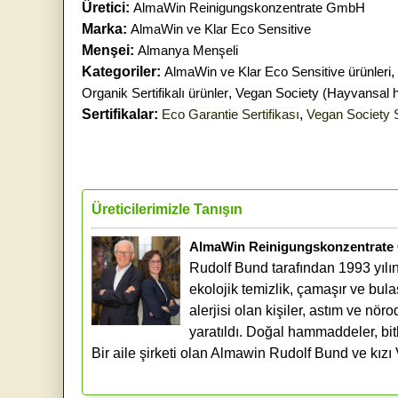
Üretici:
AlmaWin Reinigungskonzentrate GmbH
Marka:
AlmaWin ve Klar Eco Sensitive
Menşei:
Almanya Menşeli
Kategoriler:
AlmaWin ve Klar Eco Sensitive ürünleri
,
Organik Sertifikalı ürünler
,
Vegan Society (Hayvansal 
Sertifikalar:
Eco Garantie Sertifikası
,
Vegan Society S
Üreticilerimizle Tanışın
AlmaWin Reinigungskonzentrat
Rudolf Bund tarafından 1993 yılı
ekolojik temizlik, çamaşır ve bula
alerjisi olan kişiler, astım ve nö
yaratıldı. Doğal hammaddeler, bit
Bir aile şirketi olan Almawin Rudolf Bund ve kızı