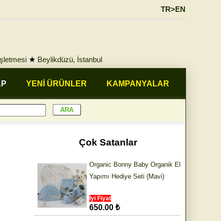
TR>EN
İşletmesi
★
Beylikdüzü, İstanbul
AP
YENİ ÜRÜNLER
KAMPANYALAR
Çok Satanlar
Organic Bonny Baby Organik El
Yapımı Hediye Seti (Mavi)
İyi Fiyat
650.00 ₺