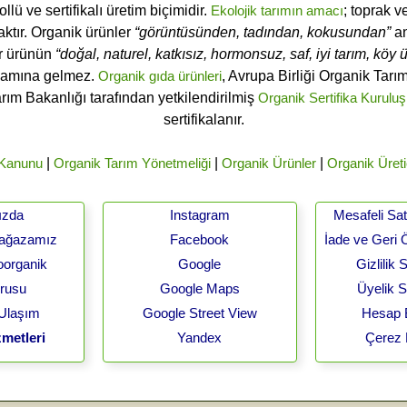
ü ve sertifikalı üretim biçimidir.
Ekolojik tarımın amacı
; toprak v
ktır. Organik ürünler
“görüntüsünden, tadından, kokusundan”
an
ir ürünün
“doğal, naturel, katkısız, hormonsuz, saf, iyi tarım, köy ür
lamına gelmez.
Organik gıda ürünleri
, Avrupa Birliği Organik Tar
arım Bakanlığı tarafından yetkilendirilmiş
Organik Sertifika Kuruluş
sertifikalanır.
 Kanunu
|
Organik Tarım Yönetmeliği
|
Organik Ürünler
|
Organik Üreti
ızda
Instagram
Mesafeli Sa
Mağazamız
Facebook
İade ve Geri 
oorganik
Google
Gizlilik
urusu
Google Maps
Üyelik 
 Ulaşım
Google Street View
Hesap B
metleri
Yandex
Çerez 