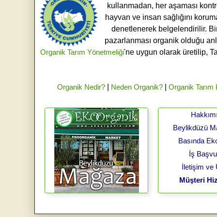
kullanmadan, her aşaması kontroll
hayvan ve insan sağlığını koruma
denetlenerek belgelendirilir. B
pazarlanması organik olduğu an
Organik Tarım Yönetmeliği
'ne uygun olarak üretilip, T
Organik Nedir?
|
Neden Organik?
|
Organik Tarım
Hakkım
Beylikdüzü 
Basında Ek
İş Başv
İletişim ve
Müşteri Hiz