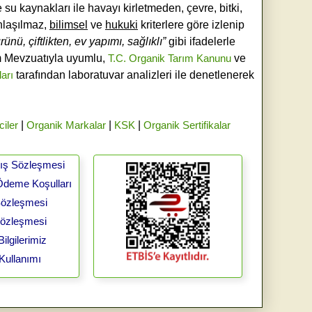
e su kaynakları ile havayı kirletmeden, çevre, bitki,
laşılmaz,
bilimsel
ve
hukuki
kriterlere göre izlenip
ünü, çiftlikten, ev yapımı, sağlıklı”
gibi ifadelerle
ım Mevzuatıyla uyumlu,
T.C. Organik Tarım Kanunu
ve
ları
tarafından laboratuvar analizleri ile denetlenerek
ciler
|
Organik Markalar
|
KSK
|
Organik Sertifikalar
tış Sözleşmesi
Ödeme Koşulları
 Sözleşmesi
Sözleşmesi
ilgilerimiz
Kullanımı