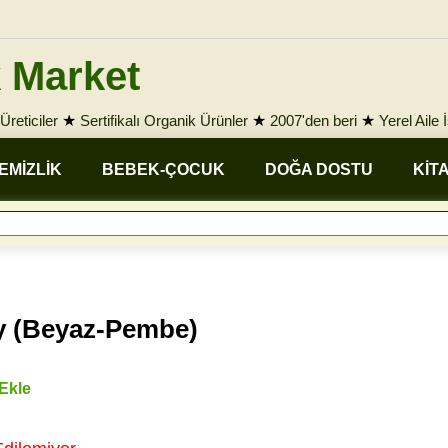
 Market
Üreticiler
★
Sertifikalı Organik Ürünler
★
2007'den beri
★
Yerel Aile 
EMİZLİK
BEBEK-ÇOCUK
DOĞA DOSTU
KİT
y (Beyaz-Pembe)
 Ekle