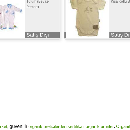
Tulum (Beyaz-
Kısa Kollu 
Pembe)
Satış Dışı
Satış Dı
rket
, güvenilir
organik üreticilerden
sertifikalı
organik ürünler
.
Organi