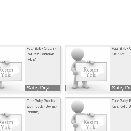
Fuar Baby Organik
Fuar Baby O
Patiksiz Pantalon
Kız Atlet
(Ekru)
Satış Dışı
Satış Dı
Fuar Baby Bambu
Fuar Baby 
Zıbın Body (Beyaz-
Kısa Kollu 
Pembe)