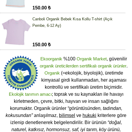
150.00 ₺
Canboli Organik Bebek Kısa Kollu T-shirt (Açık
Pembe, 6-12 Ay)
150.00 ₺
Ekoorganik
%100
Organik Market
, güvenilir
organik üreticilerden
sertifikalı
organik ürünler
.
Organik
(=ekolojik, biyolojik), üretimde
kimyasal girdi kullanmadan, her aşaması
kontrollü ve sertifikalı üretim biçimidir.
Ekolojik tarımın amacı
; toprak ve su kaynakları ile havayı
kirletmeden, çevre, bitki, hayvan ve insan sağlığını
korumaktır. Organik ürünler
“görüntüsünden, tadından,
kokusundan”
anlaşılmaz,
bilimsel
ve
hukuki
kriterlere göre
izlenip denetlenerek belgelendirilir. Bir ürünün
“doğal,
naturel, katkısız, hormonsuz, saf, iyi tarım, köy ürünü,