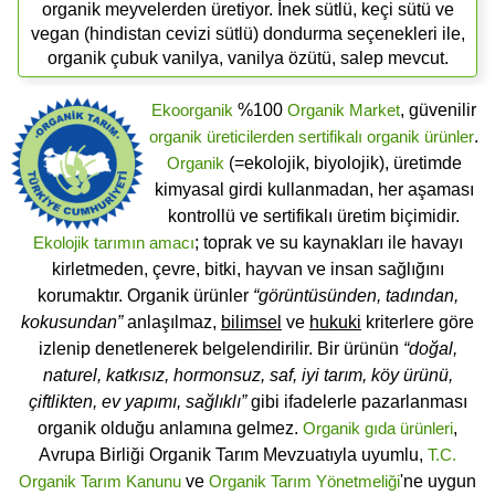
organik meyvelerden üretiyor. İnek sütlü, keçi sütü ve
vegan (hindistan cevizi sütlü) dondurma seçenekleri ile,
organik çubuk vanilya, vanilya özütü, salep mevcut.
Ekoorganik
%100
Organik Market
, güvenilir
organik üreticilerden
sertifikalı
organik ürünler
.
Organik
(=ekolojik, biyolojik), üretimde
kimyasal girdi kullanmadan, her aşaması
kontrollü ve sertifikalı üretim biçimidir.
Ekolojik tarımın amacı
; toprak ve su kaynakları ile havayı
kirletmeden, çevre, bitki, hayvan ve insan sağlığını
korumaktır. Organik ürünler
“görüntüsünden, tadından,
kokusundan”
anlaşılmaz,
bilimsel
ve
hukuki
kriterlere göre
izlenip denetlenerek belgelendirilir. Bir ürünün
“doğal,
naturel, katkısız, hormonsuz, saf, iyi tarım, köy ürünü,
çiftlikten, ev yapımı, sağlıklı”
gibi ifadelerle pazarlanması
organik olduğu anlamına gelmez.
Organik gıda ürünleri
,
Avrupa Birliği Organik Tarım Mevzuatıyla uyumlu,
T.C.
Organik Tarım Kanunu
ve
Organik Tarım Yönetmeliği
'ne uygun