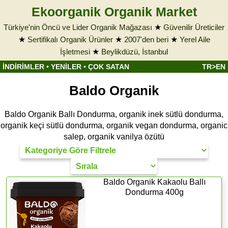
Ekoorganik Organik Market
Türkiye'nin Öncü ve Lider Organik Mağazası
★
Güvenilir Üreticiler
★
Sertifikalı Organik Ürünler
★
2007'den beri
★
Yerel Aile
İşletmesi
★
Beylikdüzü, İstanbul
İNDİRİMLER
•
YENİLER
•
ÇOK SATAN
TR>EN
Baldo Organik
Baldo Organik Ballı Dondurma, organik inek sütlü dondurma,
organik keçi sütlü dondurma, organik vegan dondurma, organic
salep, organik vanilya özütü
Baldo Organik Kakaolu Ballı
Dondurma 400g