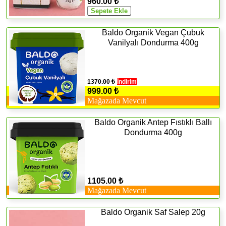
960.00 ₺
Baldo Organik Vegan Çubuk
Vanilyalı Dondurma 400g
1370.00 ₺
İndirim
999.00 ₺
Mağazada Mevcut
Baldo Organik Antep Fıstıklı Ballı
Dondurma 400g
1105.00 ₺
Mağazada Mevcut
Baldo Organik Saf Salep 20g