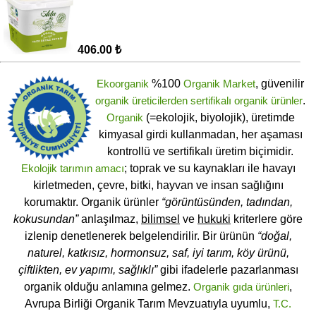
406.00 ₺
Ekoorganik
%100
Organik Market
, güvenilir
organik üreticilerden
sertifikalı
organik ürünler
.
Organik
(=ekolojik, biyolojik), üretimde
kimyasal girdi kullanmadan, her aşaması
kontrollü ve sertifikalı üretim biçimidir.
Ekolojik tarımın amacı
; toprak ve su kaynakları ile havayı
kirletmeden, çevre, bitki, hayvan ve insan sağlığını
korumaktır. Organik ürünler
“görüntüsünden, tadından,
kokusundan”
anlaşılmaz,
bilimsel
ve
hukuki
kriterlere göre
izlenip denetlenerek belgelendirilir. Bir ürünün
“doğal,
naturel, katkısız, hormonsuz, saf, iyi tarım, köy ürünü,
çiftlikten, ev yapımı, sağlıklı”
gibi ifadelerle pazarlanması
organik olduğu anlamına gelmez.
Organik gıda ürünleri
,
Avrupa Birliği Organik Tarım Mevzuatıyla uyumlu,
T.C.