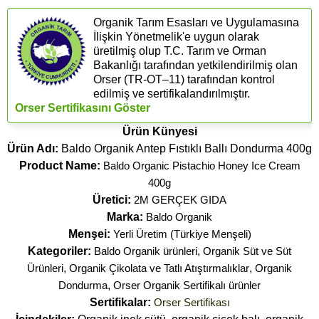
Organik Tarım Esasları ve Uygulamasına
İlişkin Yönetmelik'e uygun olarak
üretilmiş olup T.C. Tarım ve Orman
Bakanlığı tarafından yetkilendirilmiş olan
Orser (​TR-OT–11) tarafından kontrol
edilmiş ve sertifikalandırılmıştır.
Orser Sertifikasını Göster
Ürün Künyesi
Ürün Adı:
Baldo Organik Antep Fıstıklı Ballı Dondurma 400g
Product Name:
Baldo Organic Pistachio Honey Ice Cream
400g
Üretici:
2M GERÇEK GIDA
Marka:
Baldo Organik
Menşei:
Yerli Üretim (Türkiye Menşeli)
Kategoriler:
Baldo Organik ürünleri
,
Organik Süt ve Süt
Ürünleri
,
Organik Çikolata ve Tatlı Atıştırmalıklar
,
Organik
Dondurma
,
Orser Organik Sertifikalı ürünler
Sertifikalar:
Orser Sertifikası