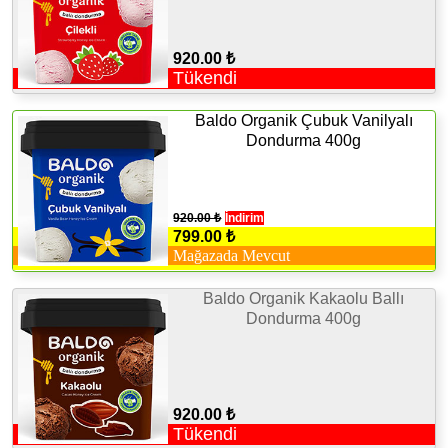
920.00 ₺
Tükendi
Baldo Organik Çubuk Vanilyalı
Dondurma 400g
920.00 ₺
İndirim
799.00 ₺
Mağazada Mevcut
Baldo Organik Kakaolu Ballı
Dondurma 400g
920.00 ₺
Tükendi