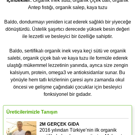
İçindekiler:
Organik inek sütü, organik çiçek balı, organik
Antep fıstığı, organik salep, kaya tuzu
Baldo, dondurmayı yeniden icat ederek sağlıklı bir yiyeceğe
dönüştürdü. Üstelik şaşırtıcı derecede yüksek besin değeri
ile lezzetli ve besleyici bir özelliğe sahiptir.
Baldo, sertifikalı organik inek veya keçi sütü ve organik
salebi, organik çiçek balı ve kaya tuzu ile formüle ederek
ulaştığı mükemmel lezzetinin yanında, ayrıca size zengin
kalsiyum, protein, omega3 ve antioksidanlar sunar. Bu
yönüyle hem tatlı krizlerinin çaresi aynı zamanda okul
öncesi ve gelişme çağındaki çocuklar için besleyici
fonksiyonel bir gıdadır.
Üreticilerimizle Tanışın
2M GERÇEK GIDA
2016 yılından Türkiye’nin ilk organik