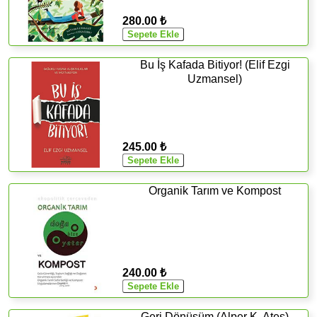
280.00 ₺
Bu İş Kafada Bitiyor! (Elif Ezgi
Uzmansel)
245.00 ₺
Organik Tarım ve Kompost
240.00 ₺
Geri Dönüşüm (Alper K. Ateş)