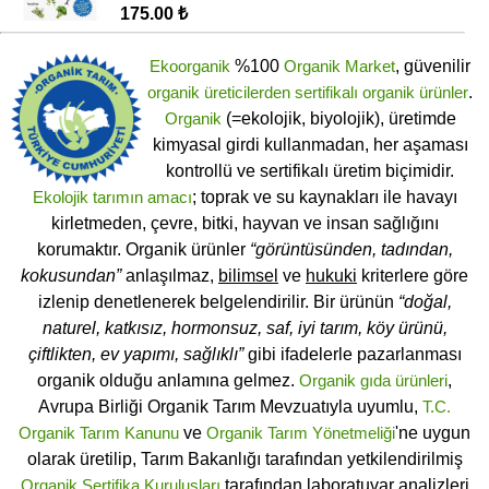
175.00 ₺
Ekoorganik
%100
Organik Market
, güvenilir
organik üreticilerden
sertifikalı
organik ürünler
.
Organik
(=ekolojik, biyolojik), üretimde
kimyasal girdi kullanmadan, her aşaması
kontrollü ve sertifikalı üretim biçimidir.
Ekolojik tarımın amacı
; toprak ve su kaynakları ile havayı
kirletmeden, çevre, bitki, hayvan ve insan sağlığını
korumaktır. Organik ürünler
“görüntüsünden, tadından,
kokusundan”
anlaşılmaz,
bilimsel
ve
hukuki
kriterlere göre
izlenip denetlenerek belgelendirilir. Bir ürünün
“doğal,
naturel, katkısız, hormonsuz, saf, iyi tarım, köy ürünü,
çiftlikten, ev yapımı, sağlıklı”
gibi ifadelerle pazarlanması
organik olduğu anlamına gelmez.
Organik gıda ürünleri
,
Avrupa Birliği Organik Tarım Mevzuatıyla uyumlu,
T.C.
Organik Tarım Kanunu
ve
Organik Tarım Yönetmeliği
'ne uygun
olarak üretilip, Tarım Bakanlığı tarafından yetkilendirilmiş
Organik Sertifika Kuruluşları
tarafından laboratuvar analizleri