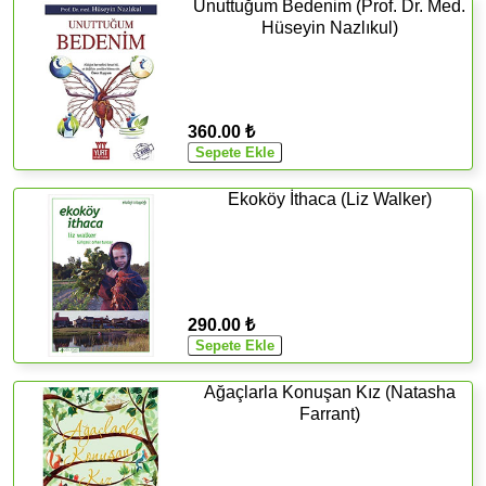
Unuttuğum Bedenim (Prof. Dr. Med.
Hüseyin Nazlıkul)
360.00 ₺
Ekoköy İthaca (Liz Walker)
290.00 ₺
Ağaçlarla Konuşan Kız (Natasha
Farrant)