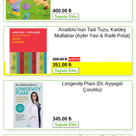
400.00 ₺
Anadolu’nun Tadı Tuzu, Kardeş
Mutfaklar (Ayfer Yavi & Raife Polat)
390.00 ₺
İndirim
351.00 ₺
Longevity Planı (Dr. Ayşegül
Çoruhlu)
345.00 ₺