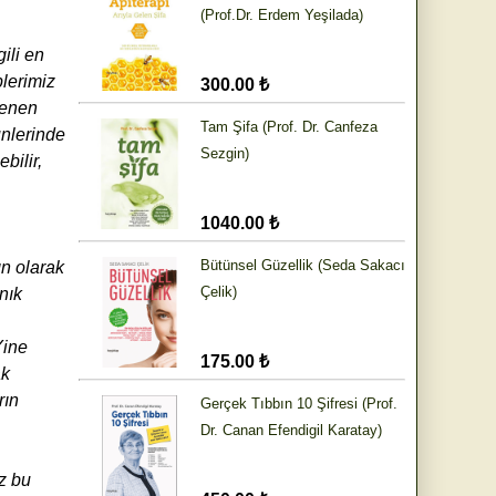
(Prof.Dr. Erdem Yeşilada)
gili en
plerimiz
300.00 ₺
lenen
Tam Şifa (Prof. Dr. Canfeza
ünlerinde
Sezgin)
bilir,
1040.00 ₺
Bütünsel Güzellik (Seda Sakacı
ın olarak
Çelik)
nık
Yine
175.00 ₺
ak
rın
Gerçek Tıbbın 10 Şifresi (Prof.
Dr. Canan Efendigil Karatay)
z bu