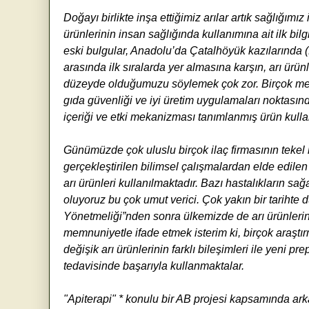
Doğayı birlikte inşa ettiğimiz arılar artık sağlığımı
ürünlerinin insan sağlığında kullanımına ait ilk bilgil
eski bulgular, Anadolu’da Çatalhöyük kazılarında (
arasında ilk sıralarda yer almasına karşın, arı ürü
düzeyde olduğumuzu söylemek çok zor. Birçok meden
gıda güvenliği ve iyi üretim uygulamaları noktasınd
içeriği ve etki mekanizması tanımlanmış ürün kulla
Günümüzde çok uluslu birçok ilaç firmasının tekel ni
gerçekleştirilen bilimsel çalışmalardan elde edile
arı ürünleri kullanılmaktadır. Bazı hastalıkların sağ
oluyoruz bu çok umut verici. Çok yakın bir tariht
Yönetmeliği”nden sonra ülkemizde de arı ürünlerini
memnuniyetle ifade etmek isterim ki, birçok araştır
değişik arı ürünlerinin farklı bileşimleri ile yeni p
tedavisinde başarıyla kullanmaktalar.
"Apiterapi" * konulu bir AB projesi kapsamında ar