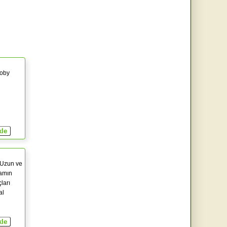
Toby
 Uzun ve
şamın
ları
al