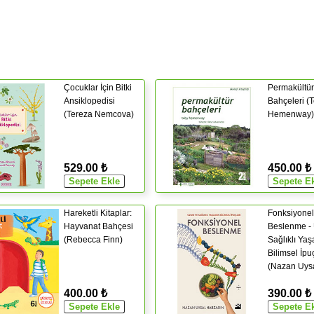
Çocuklar İçin Bitki
Permakültür
Ansiklopedisi
Bahçeleri (
(Tereza Nemcova)
Hemenway)
529.00 ₺
450.00 ₺
Hareketli Kitaplar:
Fonksiyonel
Hayvanat Bahçesi
Beslenme -
(Rebecca Finn)
Sağlıklı Ya
Bilimsel İpuç
(Nazan Uys
Harzadın)
400.00 ₺
390.00 ₺