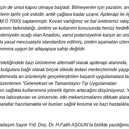
z için de umut kapısı olmaya başladı. Bilmeyenler için yazalım, arı
erin tarihi çok eskidir, antik çağlara kadar uzanır. Apiterapi ile il
M.Ö 7000) saptanmıştır. Kovan varlığımız ve bal üretimimiz raki
nlerinin farkındalığı, üretimi ve kullanımı konusunda henüz hedef
iyetin ocağı olan Anadolu, varsıl potansiyeline karşın arı ür
a yasal mevzuatıyla standardize edilmiş, üretim aşamaları izlene
nımına uygun bir altayapıya sahip değildir.
teliğindeki bazı ürünlerine alternatif olarak apiterapi alanında,
n bulgulara bağlı olarak birçok ülkede tedavi merkezlerinde yayg
altımında arı ürünleriyle gerçekleştirilen başarılı uygulamalara ta
e düzenlenen ”Geleneksel ve Tamamlayıcı Tıp Uygulamaları
n sağlıkta kullanımına yönelik ilginin artacağını düşünüyoruz. 
ma laboratuvarı ve üniversite, etki mekanizmalarını dikkate alar
reparatlar hazırlamakta ve bunları sağlık koruma ve bazı hastalıkla
kadaşım Sayın Yrd. Doç. Dr. H.Fatih AŞGUN’la birlikte yazdığımı