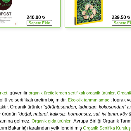
240.00 ₺
239.50 ₺
rket
, güvenilir
organik üreticilerden
sertifikalı
organik ürünler
.
Organi
ü ve sertifikalı üretim biçimidir.
Ekolojik tarımın amacı
; toprak v
ktır. Organik ürünler
“görüntüsünden, tadından, kokusundan”
an
ir ürünün
“doğal, naturel, katkısız, hormonsuz, saf, iyi tarım, köy ür
lamına gelmez.
Organik gıda ürünleri
, Avrupa Birliği Organik Tar
arım Bakanlığı tarafından yetkilendirilmiş
Organik Sertifika Kuruluş