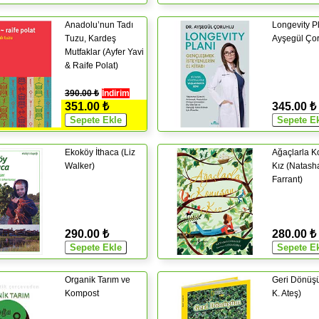
Anadolu’nun Tadı
Longevity Pl
Tuzu, Kardeş
Ayşegül Çor
Mutfaklar (Ayfer Yavi
& Raife Polat)
390.00 ₺
İndirim
351.00 ₺
345.00 ₺
Ekoköy İthaca (Liz
Ağaçlarla 
Walker)
Kız (Natash
Farrant)
290.00 ₺
280.00 ₺
Organik Tarım ve
Geri Dönüş
Kompost
K. Ateş)