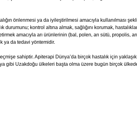
stalığın önlenmesi ya da iyileştirilmesi amacıyla kullanılması şek
lık durumunu; kontrol altına almak, sağlığını korumak, hastalıklar
irmek amacıyla arı ürünlerinin (bal, polen, arı sütü, propolis, arı
k ya da tedavi yöntemidir.
çmişe sahiptir. Apiterapi Dünya’da birçok hastalık için yaklaşı
onya gibi Uzakdoğu ülkeleri başta olma üzere bugün birçok ülked
.