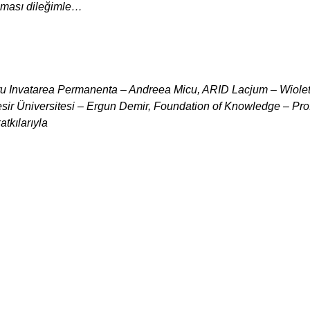
olması dileğimle…
ntru Invatarea Permanenta – Andreea Micu, ARID Lacjum – Wiolet
ir Üniversitesi – Ergun Demir, Foundation of Knowledge – Prof
atkılarıyla