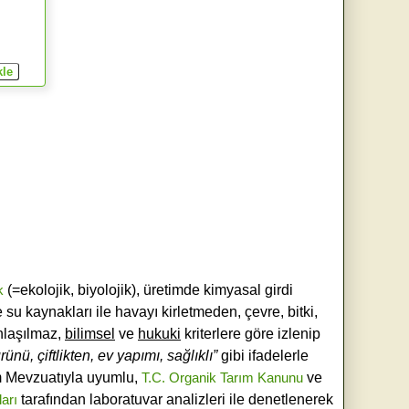
k
(=ekolojik, biyolojik), üretimde kimyasal girdi
e su kaynakları ile havayı kirletmeden, çevre, bitki,
laşılmaz,
bilimsel
ve
hukuki
kriterlere göre izlenip
ünü, çiftlikten, ev yapımı, sağlıklı”
gibi ifadelerle
ım Mevzuatıyla uyumlu,
T.C. Organik Tarım Kanunu
ve
ları
tarafından laboratuvar analizleri ile denetlenerek