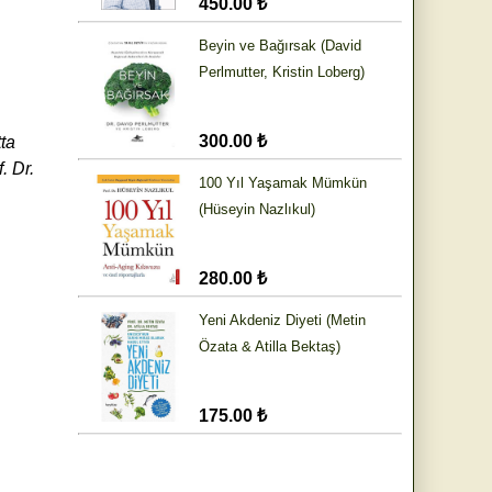
450.00 ₺
Beyin ve Bağırsak (David
Perlmutter, Kristin Loberg)
300.00 ₺
ta
. Dr.
100 Yıl Yaşamak Mümkün
(Hüseyin Nazlıkul)
280.00 ₺
Yeni Akdeniz Diyeti (Metin
Özata & Atilla Bektaş)
175.00 ₺