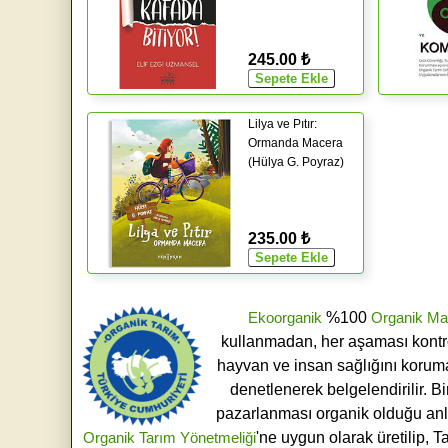
245.00 ₺
Lilya ve Pıtır:
Ormanda Macera
(Hülya G. Poyraz)
235.00 ₺
Ekoorganik
%100
Organik Ma
kullanmadan, her aşaması kontroll
hayvan ve insan sağlığını koruma
denetlenerek belgelendirilir. B
pazarlanması organik olduğu an
Organik Tarım Yönetmeliği
'ne uygun olarak üretilip, T