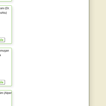
anı (Dr.
uhlu)
Konuşan
a
üm (Alper