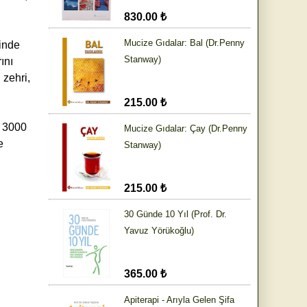
830.00 ₺
Mucize Gıdalar: Bal (Dr.Penny
linde
Stanway)
ını
 zehri,
215.00 ₺
k 3000
Mucize Gıdalar: Çay (Dr.Penny
e
Stanway)
215.00 ₺
30 Günde 10 Yıl (Prof. Dr.
Yavuz Yörükoğlu)
365.00 ₺
Apiterapi - Arıyla Gelen Şifa