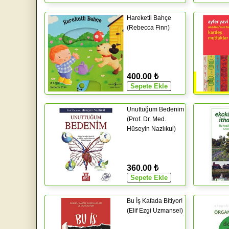
Hareketli Bahçe
(Rebecca Finn)
400.00 ₺
Unuttuğum Bedenim
(Prof. Dr. Med.
Hüseyin Nazlıkul)
360.00 ₺
Bu İş Kafada Bitiyor!
(Elif Ezgi Uzmansel)