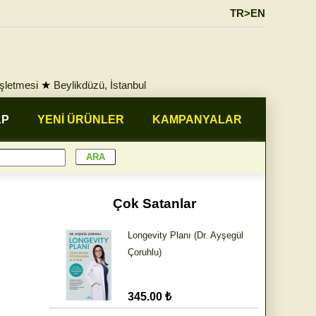
TR>EN
İşletmesi
★
Beylikdüzü, İstanbul
AP
YENİ ÜRÜNLER
KAMPANYALAR
Çok Satanlar
Longevity Planı (Dr. Ayşegül
Çoruhlu)
345.00 ₺