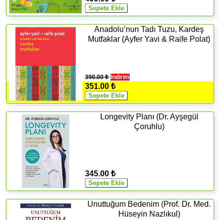
Anadolu’nun Tadı Tuzu, Kardeş
Mutfaklar (Ayfer Yavi & Raife Polat)
390.00 ₺
İndirim
351.00 ₺
Longevity Planı (Dr. Ayşegül
Çoruhlu)
345.00 ₺
Unuttuğum Bedenim (Prof. Dr. Med.
Hüseyin Nazlıkul)