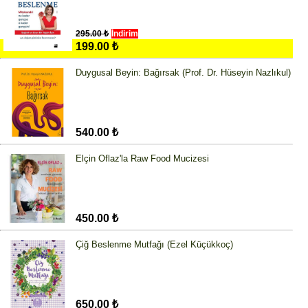
295.00 ₺
İndirim
199.00 ₺
Duygusal Beyin: Bağırsak (Prof. Dr. Hüseyin Nazlıkul)
540.00 ₺
Elçin Oflaz'la Raw Food Mucizesi
450.00 ₺
Çiğ Beslenme Mutfağı (Ezel Küçükkoç)
650.00 ₺