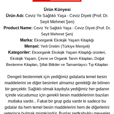
Ürün Künyesi
Ürün Adı:
Ceviz Ye Sağlıklı Yaşa - Ceviz Diyeti (Prof. Dr.
Seyit Mehmet Şen)
Product Name:
Ceviz Ye Sağlıklı Yaşa - Ceviz Diyeti (Prof. Dr.
Seyit Mehmet Şen)
Marka:
Ekoorganik Ekolojik Yaşam Kitaplığı
Menşei:
Yerli Üretim (Türkiye Menşeli)
Kategoriler:
Ekoorganik Ekolojik Yaşam Kitaplığı ürünleri
,
Ekolojik Yaşam, Çevre ve Organik Tarım Kitapları
,
Doğal
Beslenme Kitapları
,
Şifalı Bitkiler ve Tamamlayıcı Tıp Kitapları
Dengeli beslenmek için yediğimiz gıdalarla temel besin
maddelerini ve diğer besinleri almamız gerektiği de bilinen
bir gerçektir. Sağlıklı olmak kaydıyla yediğimiz her gıdanın
içinde vücudumuz için gerekli besin maddelerinin bazıları
mutlaka vardır... Fakat bir grup gıda vardır ki sadece bu
gıdalar da hem temel besin maddelerini hem de diğerlerini
yeterince bulmak mümkündür. Bunlar sertkabuklu meyveler