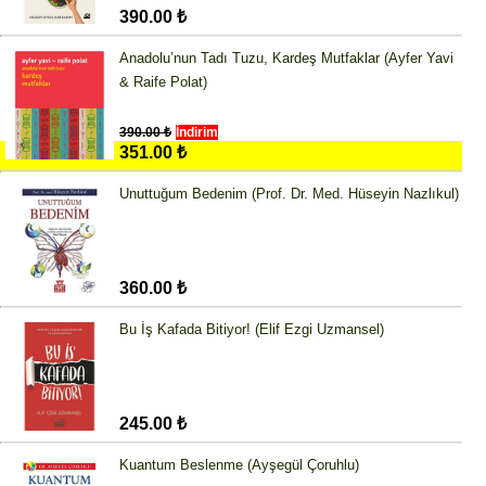
390.00 ₺
Anadolu’nun Tadı Tuzu, Kardeş Mutfaklar (Ayfer Yavi
& Raife Polat)
390.00 ₺
İndirim
351.00 ₺
Unuttuğum Bedenim (Prof. Dr. Med. Hüseyin Nazlıkul)
360.00 ₺
Bu İş Kafada Bitiyor! (Elif Ezgi Uzmansel)
245.00 ₺
Kuantum Beslenme (Ayşegül Çoruhlu)