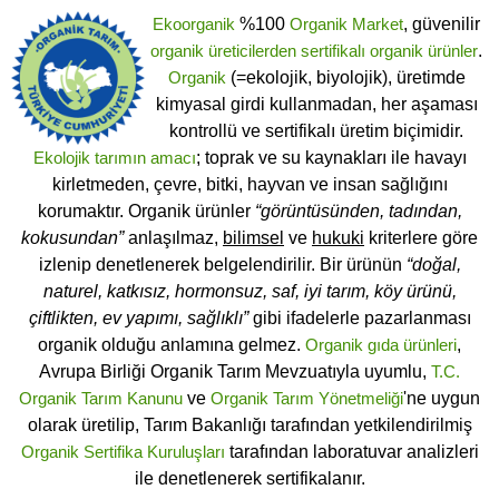
Ekoorganik
%100
Organik Market
, güvenilir
organik üreticilerden
sertifikalı
organik ürünler
.
Organik
(=ekolojik, biyolojik), üretimde
kimyasal girdi kullanmadan, her aşaması
kontrollü ve sertifikalı üretim biçimidir.
Ekolojik tarımın amacı
; toprak ve su kaynakları ile havayı
kirletmeden, çevre, bitki, hayvan ve insan sağlığını
korumaktır. Organik ürünler
“görüntüsünden, tadından,
kokusundan”
anlaşılmaz,
bilimsel
ve
hukuki
kriterlere göre
izlenip denetlenerek belgelendirilir. Bir ürünün
“doğal,
naturel, katkısız, hormonsuz, saf, iyi tarım, köy ürünü,
çiftlikten, ev yapımı, sağlıklı”
gibi ifadelerle pazarlanması
organik olduğu anlamına gelmez.
Organik gıda ürünleri
,
Avrupa Birliği Organik Tarım Mevzuatıyla uyumlu,
T.C.
Organik Tarım Kanunu
ve
Organik Tarım Yönetmeliği
'ne uygun
olarak üretilip, Tarım Bakanlığı tarafından yetkilendirilmiş
Organik Sertifika Kuruluşları
tarafından laboratuvar analizleri
ile denetlenerek sertifikalanır.