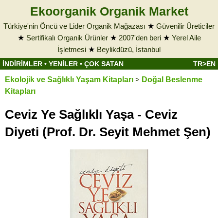
Ekoorganik Organik Market
Türkiye'nin Öncü ve Lider Organik Mağazası
★
Güvenilir Üreticiler
★
Sertifikalı Organik Ürünler
★
2007'den beri
★
Yerel Aile
İşletmesi
★
Beylikdüzü, İstanbul
İNDİRİMLER
•
YENİLER
•
ÇOK SATAN
TR>EN
Ekolojik ve Sağlıklı Yaşam Kitapları
>
Doğal Beslenme
Kitapları
Ceviz Ye Sağlıklı Yaşa - Ceviz
Diyeti (Prof. Dr. Seyit Mehmet Şen)