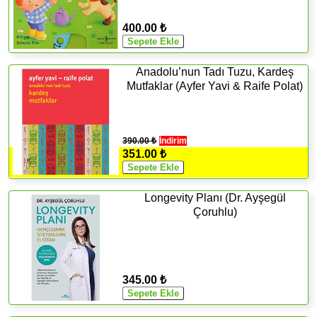
400.00 ₺
Anadolu’nun Tadı Tuzu, Kardeş
Mutfaklar (Ayfer Yavi & Raife Polat)
390.00 ₺
İndirim
351.00 ₺
Longevity Planı (Dr. Ayşegül
Çoruhlu)
345.00 ₺