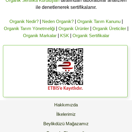
Organik Sertifika Kuruluşları
tarafından laboratuvar analizleri
ile denetlenerek sertifikalanır.
Organik Nedir?
|
Neden Organik?
|
Organik Tarım Kanunu
|
Organik Tarım Yönetmeliği
|
Organik Ürünler
|
Organik Üreticiler
|
Organik Markalar
|
KSK
|
Organik Sertifikalar
Hakkımızda
İlkelerimiz
Beylikdüzü Mağazamız