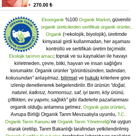
270.00 ₺
Ekoorganik
%100
Organik Market
, güvenilir
organik üreticilerden
sertifikalı
organik ürünler
.
Organik
(=ekolojik, biyolojik), üretimde
kimyasal girdi kullanmadan, her aşaması
kontrollü ve sertifikalı üretim biçimidir.
Ekolojik tarımın amacı
; toprak ve su kaynakları ile havayı
kirletmeden, çevre, bitki, hayvan ve insan sağlığını
korumaktır. Organik ürünler
“görüntüsünden, tadından,
kokusundan”
anlaşılmaz,
bilimsel
ve
hukuki
kriterlere göre
izlenip denetlenerek belgelendirilir. Bir ürünün
“doğal,
naturel, katkısız, hormonsuz, saf, iyi tarım, köy ürünü,
çiftlikten, ev yapımı, sağlıklı”
gibi ifadelerle pazarlanması
organik olduğu anlamına gelmez.
Organik gıda ürünleri
,
Avrupa Birliği Organik Tarım Mevzuatıyla uyumlu,
T.C.
Organik Tarım Kanunu
ve
Organik Tarım Yönetmeliği
'ne uygun
olarak üretilip, Tarım Bakanlığı tarafından yetkilendirilmiş