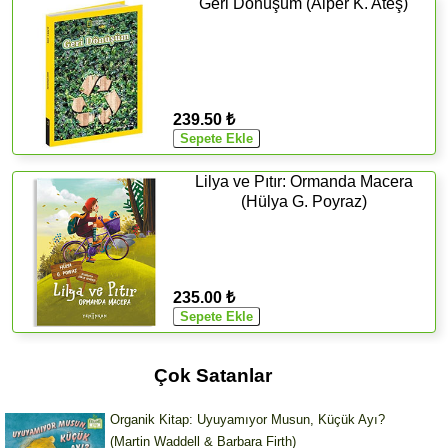
Geri Dönüşüm (Alper K. Ateş)
239.50 ₺
Lilya ve Pıtır: Ormanda Macera
(Hülya G. Poyraz)
235.00 ₺
Çok Satanlar
Organik Kitap: Uyuyamıyor Musun, Küçük Ayı?
(Martin Waddell & Barbara Firth)