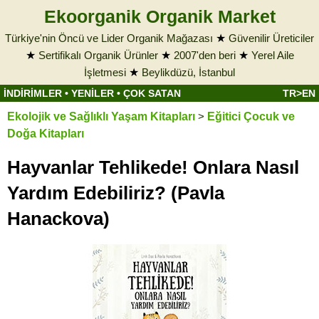
Ekoorganik Organik Market
Türkiye'nin Öncü ve Lider Organik Mağazası
★
Güvenilir Üreticiler
★
Sertifikalı Organik Ürünler
★
2007'den beri
★
Yerel Aile
İşletmesi
★
Beylikdüzü, İstanbul
İNDİRİMLER
•
YENİLER
•
ÇOK SATAN
TR>EN
Ekolojik ve Sağlıklı Yaşam Kitapları
>
Eğitici Çocuk ve
Doğa Kitapları
Hayvanlar Tehlikede! Onlara Nasıl
Yardım Edebiliriz? (Pavla
Hanackova)