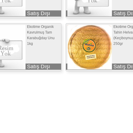
Satış Dışı
Satış Dı
Ekotime Organik
Ekotime Org
Kavrulmuş Tam
Tahin Helva
Karabuğday Unu
(Keçiboynuz
1kg
250gr
Satış Dışı
Satış Dı