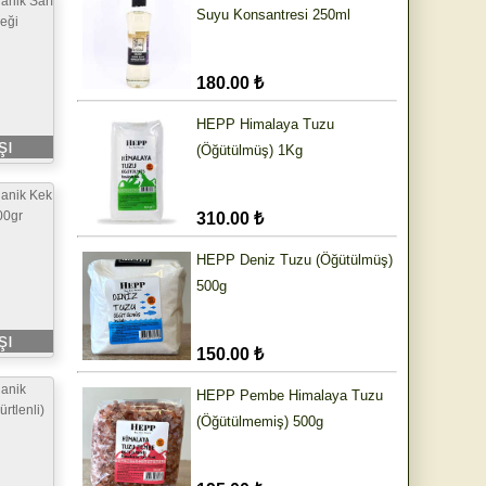
anik Sarı
Suyu Konsantresi 250ml
eği
180.00 ₺
HEPP Himalaya Tuzu
şı
(Öğütülmüş) 1Kg
anik Kek
00gr
310.00 ₺
HEPP Deniz Tuzu (Öğütülmüş)
500g
şı
150.00 ₺
anik
HEPP Pembe Himalaya Tuzu
rtlenli)
(Öğütülmemiş) 500g