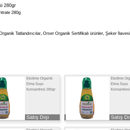
i 280gr
ntrate 280g
rganik Tatlandırıcılar
,
Orser Organik Sertifikalı ürünler
,
Şeker İlavesi
Ekotime Organik
Ekotime Org
Elma Suyu
Elma Suyu
Konsantresi 280gr
Konsantresi
Satış Dışı
Satış Dı