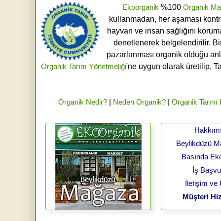
Ekoorganik
%100
Organik Ma
kullanmadan, her aşaması kontroll
hayvan ve insan sağlığını koruma
denetlenerek belgelendirilir. B
pazarlanması organik olduğu an
Organik Tarım Yönetmeliği
'ne uygun olarak üretilip, T
Organik Nedir?
|
Neden Organik?
|
Organik Tarım
Hakkım
Beylikdüzü 
Basında Ek
İş Başv
İletişim ve
Müşteri Hiz