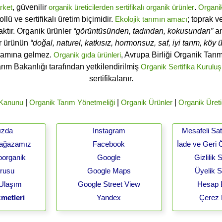
rket
, güvenilir
organik üreticilerden
sertifikalı
organik ürünler
.
Organi
ü ve sertifikalı üretim biçimidir.
Ekolojik tarımın amacı
; toprak v
ktır. Organik ürünler
“görüntüsünden, tadından, kokusundan”
an
ir ürünün
“doğal, naturel, katkısız, hormonsuz, saf, iyi tarım, köy ür
lamına gelmez.
Organik gıda ürünleri
, Avrupa Birliği Organik Tar
arım Bakanlığı tarafından yetkilendirilmiş
Organik Sertifika Kuruluş
sertifikalanır.
 Kanunu
|
Organik Tarım Yönetmeliği
|
Organik Ürünler
|
Organik Üreti
ızda
Instagram
Mesafeli Sa
Mağazamız
Facebook
İade ve Geri 
oorganik
Google
Gizlilik
urusu
Google Maps
Üyelik 
 Ulaşım
Google Street View
Hesap B
metleri
Yandex
Çerez 