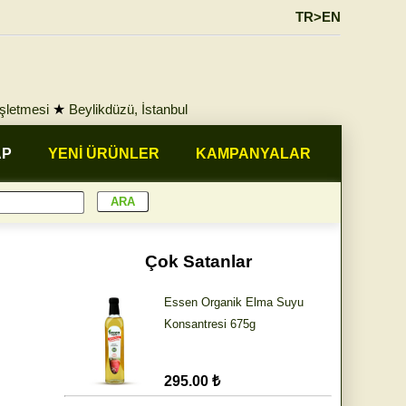
TR>EN
İşletmesi
★
Beylikdüzü, İstanbul
AP
YENİ ÜRÜNLER
KAMPANYALAR
Çok Satanlar
Essen Organik Elma Suyu
Konsantresi 675g
295.00 ₺