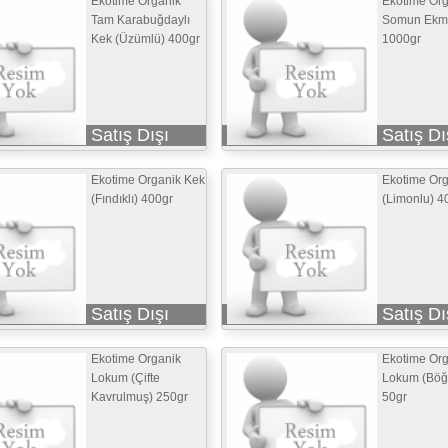
Ekotime Organik
Ekotime Org
Tam Karabuğdaylı
Somun Ekm
Kek (Üzümlü) 400gr
1000gr
Satış Dışı
Satış Dı
Ekotime Organik Kek
Ekotime Org
(Fındıklı) 400gr
(Limonlu) 4
Satış Dışı
Satış Dı
Ekotime Organik
Ekotime Org
Lokum (Çifte
Lokum (Böğü
Kavrulmuş) 250gr
50gr