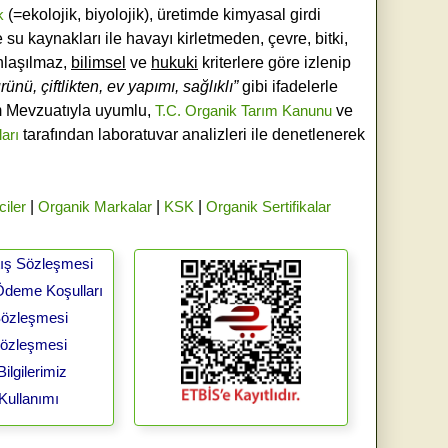
k
(=ekolojik, biyolojik), üretimde kimyasal girdi
e su kaynakları ile havayı kirletmeden, çevre, bitki,
laşılmaz,
bilimsel
ve
hukuki
kriterlere göre izlenip
ünü, çiftlikten, ev yapımı, sağlıklı”
gibi ifadelerle
ım Mevzuatıyla uyumlu,
T.C. Organik Tarım Kanunu
ve
ları
tarafından laboratuvar analizleri ile denetlenerek
ciler
|
Organik Markalar
|
KSK
|
Organik Sertifikalar
tış Sözleşmesi
Ödeme Koşulları
 Sözleşmesi
Sözleşmesi
ilgilerimiz
Kullanımı