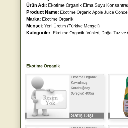
Ürün Adı:
Ekotime Organik Elma Suyu Konsantres
Product Name:
Ekotime Organic Apple Juice Conce
Marka:
Ekotime Organik
Menşei:
Yerli Üretim (Türkiye Menşeli)
Kategoriler:
Ekotime Organik ürünleri
,
Doğal Tuz ve O
Ekotime Organik
Ekotime Organik
Kavrulmuş
Karabuğday
(Greçka) 400gr
Satış Dışı