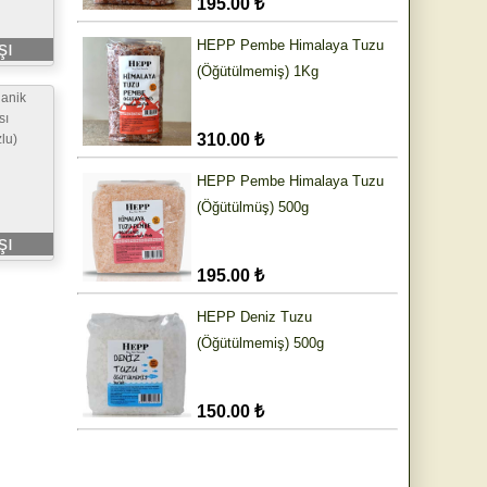
195.00 ₺
HEPP Pembe Himalaya Tuzu
şı
(Öğütülmemiş) 1Kg
anik
sı
310.00 ₺
lu)
HEPP Pembe Himalaya Tuzu
(Öğütülmüş) 500g
şı
195.00 ₺
HEPP Deniz Tuzu
(Öğütülmemiş) 500g
150.00 ₺