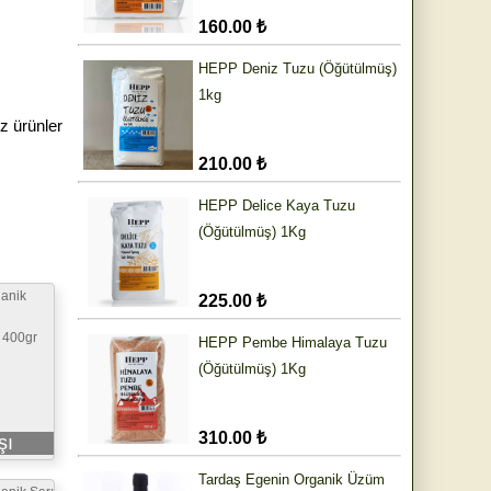
160.00 ₺
HEPP Deniz Tuzu (Öğütülmüş)
1kg
z ürünler
210.00 ₺
HEPP Delice Kaya Tuzu
(Öğütülmüş) 1Kg
anik
225.00 ₺
 400gr
HEPP Pembe Himalaya Tuzu
(Öğütülmüş) 1Kg
310.00 ₺
şı
Tardaş Egenin Organik Üzüm