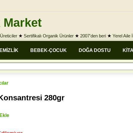
 Market
Üreticiler
★
Sertifikalı Organik Ürünler
★
2007'den beri
★
Yerel Aile 
EMİZLİK
BEBEK-ÇOCUK
DOĞA DOSTU
KİT
ılar
Konsantresi 280gr
 Ekle