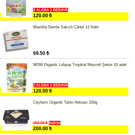
2 ALANA 1 BEDAVA
120.00 ₺
Mastiha Damla Sakızlı Ciklet 12 Adet
69.50 ₺
MOM Organik Lolipop Tropikal Meyveli Şeker 10 adet
2 ALANA 1 BEDAVA
120.00 ₺
Cityfarm Organik Tahin Helvası 200g
250.00 ₺
İndirim
200.00 ₺