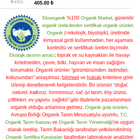
405.00 ₺
Ekoorganik
%100
Organik Market
, güvenilir
organik üreticilerden
sertifikalı
organik ürünler
.
Organik
(=ekolojik, biyolojik), üretimde
kimyasal girdi kullanmadan, her aşaması
kontrollü ve sertifikalı üretim biçimidir.
Ekolojik tarımın amacı
; toprak ve su kaynakları ile havayı
kirletmeden, çevre, bitki, hayvan ve insan sağlığını
korumaktır. Organik ürünler
“görüntüsünden, tadından,
kokusundan”
anlaşılmaz,
bilimsel
ve
hukuki
kriterlere göre
izlenip denetlenerek belgelendirilir. Bir ürünün
“doğal,
naturel, katkısız, hormonsuz, saf, iyi tarım, köy ürünü,
çiftlikten, ev yapımı, sağlıklı”
gibi ifadelerle pazarlanması
organik olduğu anlamına gelmez.
Organik gıda ürünleri
,
Avrupa Birliği Organik Tarım Mevzuatıyla uyumlu,
T.C.
Organik Tarım Kanunu
ve
Organik Tarım Yönetmeliği
'ne uygun
olarak üretilip, Tarım Bakanlığı tarafından yetkilendirilmiş
Organik Sertifika Kuruluşları
tarafından laboratuvar analizleri