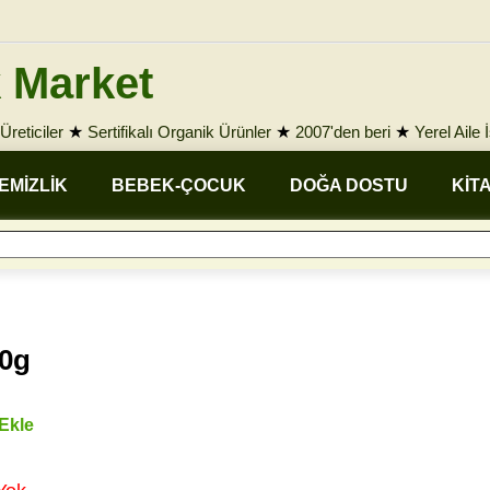
 Market
Üreticiler
★
Sertifikalı Organik Ürünler
★
2007'den beri
★
Yerel Aile 
EMİZLİK
BEBEK-ÇOCUK
DOĞA DOSTU
KİT
00g
 Ekle