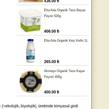
436.00 ₺
Elta Ada Organik Taze Beyaz
Peynir 500g
406.00 ₺
Elta Ada Organik Keçi Kefiri 1L
265.00 ₺
Akmeşe Organik Taze Kaşar
Peyniri 400g
400.00 ₺
k
(=ekolojik, biyolojik), üretimde kimyasal girdi