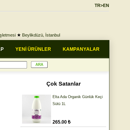
TR>EN
İşletmesi
★
Beylikdüzü, İstanbul
AP
YENİ ÜRÜNLER
KAMPANYALAR
Çok Satanlar
Elta Ada Organik Günlük Keçi
Sütü 1L
265.00 ₺