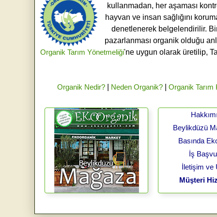
kullanmadan, her aşaması kontroll
hayvan ve insan sağlığını koruma
denetlenerek belgelendirilir. B
pazarlanması organik olduğu an
Organik Tarım Yönetmeliği
'ne uygun olarak üretilip, T
Organik Nedir?
|
Neden Organik?
|
Organik Tarım
Hakkım
Beylikdüzü 
Basında Ek
İş Başv
İletişim ve
Müşteri Hiz