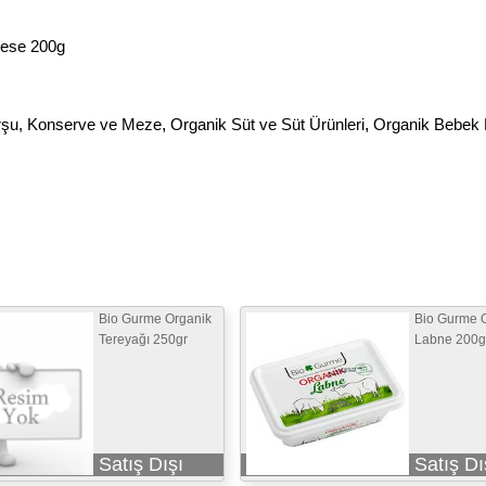
eese 200g
rşu, Konserve ve Meze
,
Organik Süt ve Süt Ürünleri
,
Organik Bebek 
Bio Gurme Organik
Bio Gurme 
Tereyağı 250gr
Labne 200g
Satış Dışı
Satış Dı