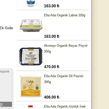
163.00 ₺
Elta Ada Organik Labne 200g
Ek Gıda
163.00 ₺
Akmeşe Organik Beyaz Peynir
350g
470.00 ₺
Organik
Elta Ada Organik Dil Peyniri
300g
406.00 ₺
şı
Elta Ada Organik Günlük İnek