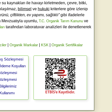
e su kaynakları ile havayı kirletmeden, çevre, bitki,
laşılmaz,
bilimsel
ve
hukuki
kriterlere göre izlenip
ünü, çiftlikten, ev yapımı, sağlıklı”
gibi ifadelerle
ım Mevzuatıyla uyumlu,
T.C. Organik Tarım Kanunu
ve
ları
tarafından laboratuvar analizleri ile denetlenerek
ciler
|
Organik Markalar
|
KSK
|
Organik Sertifikalar
tış Sözleşmesi
Ödeme Koşulları
 Sözleşmesi
Sözleşmesi
ilgilerimiz
Kullanımı