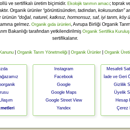
ü ve sertifikalı üretim biçimidir.
Ekolojik tarımın amacı
; toprak v
ktır. Organik ürünler
“görüntüsünden, tadından, kokusundan”
an
ir ürünün
“doğal, naturel, katkısız, hormonsuz, saf, iyi tarım, köy ür
lamına gelmez.
Organik gıda ürünleri
, Avrupa Birliği Organik Tar
arım Bakanlığı tarafından yetkilendirilmiş
Organik Sertifika Kuruluş
sertifikalanır.
 Kanunu
|
Organik Tarım Yönetmeliği
|
Organik Ürünler
|
Organik Üreti
ızda
Instagram
Mesafeli Sa
Mağazamız
Facebook
İade ve Geri 
oorganik
Google
Gizlilik
urusu
Google Maps
Üyelik 
 Ulaşım
Google Street View
Hesap B
metleri
Yandex
Çerez 