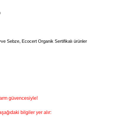
)
yve Sebze
,
Ecocert Organik Sertifikalı ürünler
Farm güvencesiyle!
ağıdaki bilgiler yer alır: