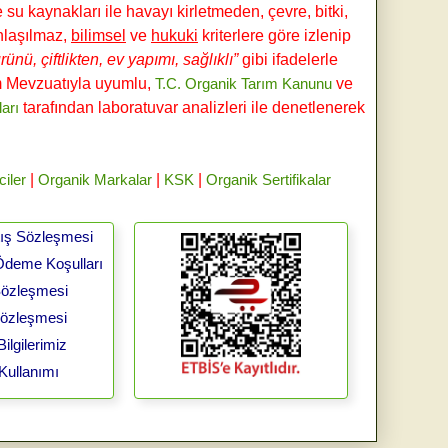
e su kaynakları ile havayı kirletmeden, çevre, bitki,
laşılmaz,
bilimsel
ve
hukuki
kriterlere göre izlenip
ünü, çiftlikten, ev yapımı, sağlıklı”
gibi ifadelerle
ım Mevzuatıyla uyumlu,
T.C. Organik Tarım Kanunu
ve
ları
tarafından laboratuvar analizleri ile denetlenerek
ciler
|
Organik Markalar
|
KSK
|
Organik Sertifikalar
tış Sözleşmesi
Ödeme Koşulları
 Sözleşmesi
Sözleşmesi
ilgilerimiz
Kullanımı