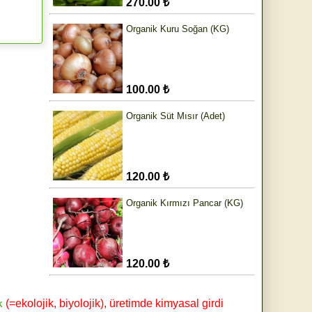
270.00 ₺
Organik Kuru Soğan (KG)
100.00 ₺
Organik Süt Mısır (Adet)
120.00 ₺
Organik Kırmızı Pancar (KG)
120.00 ₺
k
(=ekolojik, biyolojik), üretimde kimyasal girdi