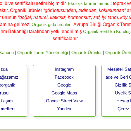
ü ve sertifikalı üretim biçimidir.
Ekolojik tarımın amacı
; toprak v
ktır. Organik ürünler
“görüntüsünden, tadından, kokusundan”
an
ir ürünün
“doğal, naturel, katkısız, hormonsuz, saf, iyi tarım, köy ür
lamına gelmez.
Organik gıda ürünleri
, Avrupa Birliği Organik Tar
arım Bakanlığı tarafından yetkilendirilmiş
Organik Sertifika Kuruluş
sertifikalanır.
 Kanunu
|
Organik Tarım Yönetmeliği
|
Organik Ürünler
|
Organik Üreti
ızda
Instagram
Mesafeli Sa
Mağazamız
Facebook
İade ve Geri 
oorganik
Google
Gizlilik
urusu
Google Maps
Üyelik 
 Ulaşım
Google Street View
Hesap B
metleri
Yandex
Çerez 