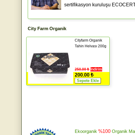
sertifikasyon kuruluşu ECOCERT IM
City Farm Organik
Cityfarm Organik
Tahin Helvası 200g
250.00 ₺
İndirim
200.00 ₺
Ekoorganik
%100
Organik Ma