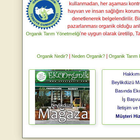
kullanmadan, her aşaması kontroll
hayvan ve insan sağlığını koruma
denetlenerek belgelendirilir. B
pazarlanması organik olduğu an
Organik Tarım Yönetmeliği
'ne uygun olarak üretilip, T
Organik Nedir?
|
Neden Organik?
|
Organik Tarım
Hakkım
Beylikdüzü 
Basında Ek
İş Başv
İletişim ve
Müşteri Hiz