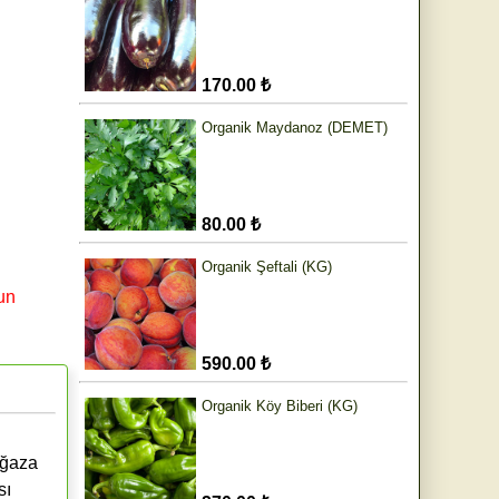
170.00 ₺
Organik Maydanoz (DEMET)
80.00 ₺
Organik Şeftali (KG)
un
590.00 ₺
Organik Köy Biberi (KG)
ağaza
sı