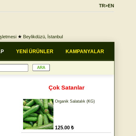
TR>EN
İşletmesi
★
Beylikdüzü, İstanbul
AP
YENİ ÜRÜNLER
KAMPANYALAR
Çok Satanlar
Organik Salatalık (KG)
125.00 ₺