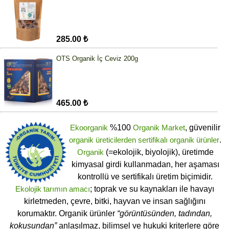
285.00 ₺
OTS Organik İç Ceviz 200g
465.00 ₺
Ekoorganik
%100
Organik Market
, güvenilir
organik üreticilerden
sertifikalı
organik ürünler
.
Organik
(=ekolojik, biyolojik), üretimde
kimyasal girdi kullanmadan, her aşaması
kontrollü ve sertifikalı üretim biçimidir.
Ekolojik tarımın amacı
; toprak ve su kaynakları ile havayı
kirletmeden, çevre, bitki, hayvan ve insan sağlığını
korumaktır. Organik ürünler
“görüntüsünden, tadından,
kokusundan”
anlaşılmaz,
bilimsel
ve
hukuki
kriterlere göre