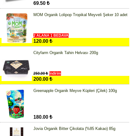
69.50 ₺
MOM Organik Lolipop Tropikal Meyveli Şeker 10 adet
2 ALANA 1 BEDAVA
120.00 ₺
Cityfarm Organik Tahin Helvası 200g
250.00 ₺
İndirim
200.00 ₺
Greenapple Organik Meyve Küpleri (Çilek) 100g
180.00 ₺
Jovia Organik Bitter Çikolata (%85 Kakao) 85g