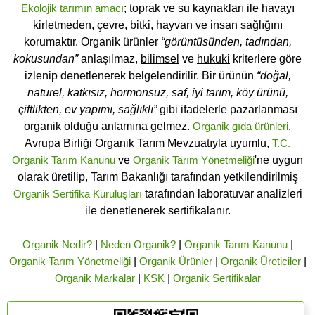
Ekolojik tarımın amacı
; toprak ve su kaynakları ile havayı
kirletmeden, çevre, bitki, hayvan ve insan sağlığını
korumaktır. Organik ürünler
“görüntüsünden, tadından,
kokusundan”
anlaşılmaz,
bilimsel
ve
hukuki
kriterlere göre
izlenip denetlenerek belgelendirilir. Bir ürünün
“doğal,
naturel, katkısız, hormonsuz, saf, iyi tarım, köy ürünü,
çiftlikten, ev yapımı, sağlıklı”
gibi ifadelerle pazarlanması
organik olduğu anlamına gelmez.
Organik gıda ürünleri
,
Avrupa Birliği Organik Tarım Mevzuatıyla uyumlu,
T.C.
Organik Tarım Kanunu
ve
Organik Tarım Yönetmeliği
'ne uygun
olarak üretilip, Tarım Bakanlığı tarafından yetkilendirilmiş
Organik Sertifika Kuruluşları
tarafından laboratuvar analizleri
ile denetlenerek sertifikalanır.
Organik Nedir?
|
Neden Organik?
|
Organik Tarım Kanunu
|
Organik Tarım Yönetmeliği
|
Organik Ürünler
|
Organik Üreticiler
|
Organik Markalar
|
KSK
|
Organik Sertifikalar