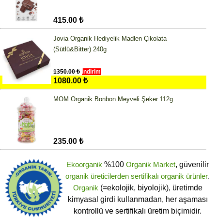
415.00 ₺
Jovia Organik Hediyelik Madlen Çikolata
(Sütlü&Bitter) 240g
1350.00 ₺
İndirim
1080.00 ₺
MOM Organik Bonbon Meyveli Şeker 112g
235.00 ₺
Ekoorganik
%100
Organik Market
, güvenilir
organik üreticilerden
sertifikalı
organik ürünler
.
Organik
(=ekolojik, biyolojik), üretimde
kimyasal girdi kullanmadan, her aşaması
kontrollü ve sertifikalı üretim biçimidir.