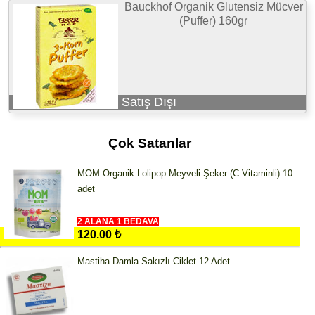
Bauckhof Organik Glutensiz Mücver
(Puffer) 160gr
Satış Dışı
Çok Satanlar
MOM Organik Lolipop Meyveli Şeker (C Vitaminli) 10
adet
2 ALANA 1 BEDAVA
120.00 ₺
Mastiha Damla Sakızlı Ciklet 12 Adet