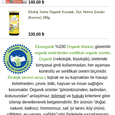
140.00 ₺
Ekoloji Junior Organik Kozalak, Dut, Hurma Şurubu
(Kozmix) 290g
335.00 ₺
Ekoorganik
%100
Organik Market
, güvenilir
organik üreticilerden
sertifikalı
organik ürünler
.
Organik
(=ekolojik, biyolojik), üretimde
kimyasal girdi kullanmadan, her aşaması
kontrollü ve sertifikalı üretim biçimidir.
Ekolojik tarımın amacı
; toprak ve su kaynakları ile havayı
kirletmeden, çevre, bitki, hayvan ve insan sağlığını
korumaktır. Organik ürünler
“görüntüsünden, tadından,
kokusundan”
anlaşılmaz,
bilimsel
ve
hukuki
kriterlere göre
izlenip denetlenerek belgelendirilir. Bir ürünün
“doğal,
naturel, katkısız, hormonsuz, saf, iyi tarım, köy ürünü,
çiftlikten, ev yapımı, sağlıklı”
gibi ifadelerle pazarlanması