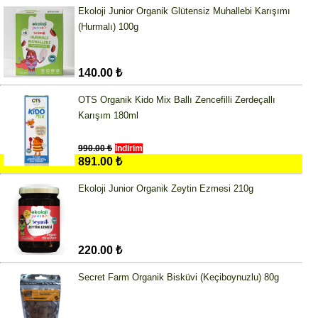
Ekoloji Junior Organik Glütensiz Muhallebi Karışımı
(Hurmalı) 100g
140.00 ₺
OTS Organik Kido Mix Ballı Zencefilli Zerdeçallı
Karışım 180ml
990.00 ₺
İndirim
891.00 ₺
Ekoloji Junior Organik Zeytin Ezmesi 210g
220.00 ₺
Secret Farm Organik Bisküvi (Keçiboynuzlu) 80g