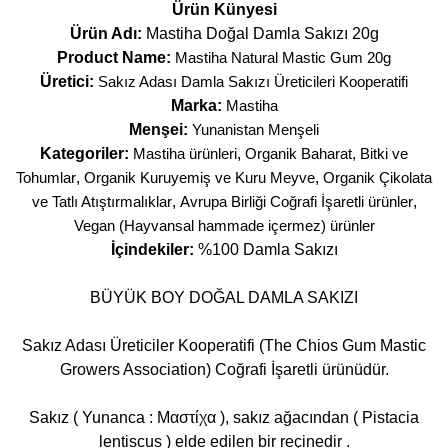
Ürün Künyesi
Ürün Adı:
Mastiha Doğal Damla Sakızı 20g
Product Name:
Mastiha Natural Mastic Gum 20g
Üretici:
Sakız Adası Damla Sakızı Üreticileri Kooperatifi
Marka:
Mastiha
Menşei:
Yunanistan Menşeli
Kategoriler:
Mastiha ürünleri
,
Organik Baharat, Bitki ve
Tohumlar
,
Organik Kuruyemiş ve Kuru Meyve
,
Organik Çikolata
ve Tatlı Atıştırmalıklar
,
Avrupa Birliği Coğrafi İşaretli ürünler
,
Vegan (Hayvansal hammade içermez) ürünler
İçindekiler:
%100 Damla Sakızı
BÜYÜK BOY DOĞAL DAMLA SAKIZI
Sakız Adası Üreticiler Kooperatifi (The Chios Gum Mastic
Growers Association) Coğrafi İşaretli ürünüdür.
Sakız ( Yunanca : Μαστίχα ), sakız ağacından ( Pistacia
lentiscus ) elde edilen bir reçinedir .