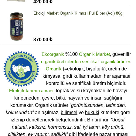
420.00 ₺
Ekoloji Market Organik Kırmızı Pul Biber (Acı) 80g
370.00 ₺
Ekoorganik
%100
Organik Market
, güvenilir
organik üreticilerden
sertifikalı
organik ürünler
.
Organik
(=ekolojik, biyolojik), üretimde
kimyasal girdi kullanmadan, her aşaması
kontrollü ve sertifikalı üretim biçimidir.
Ekolojik tarımın amacı
; toprak ve su kaynakları ile havayı
kirletmeden, çevre, bitki, hayvan ve insan sağlığını
korumaktır. Organik ürünler
“görüntüsünden, tadından,
kokusundan”
anlaşılmaz,
bilimsel
ve
hukuki
kriterlere göre
izlenip denetlenerek belgelendirilir. Bir ürünün
“doğal,
naturel, katkısız, hormonsuz, saf, iyi tarım, köy ürünü,
çiftlikten, ev yapımı, sağlıklı”
gibi ifadelerle pazarlanması