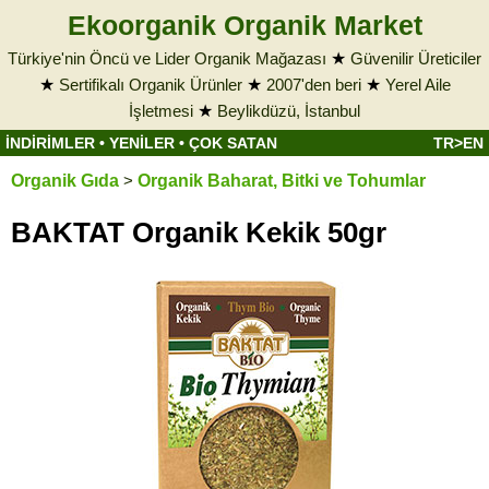
Ekoorganik Organik Market
Türkiye'nin Öncü ve Lider Organik Mağazası
★
Güvenilir Üreticiler
★
Sertifikalı Organik Ürünler
★
2007'den beri
★
Yerel Aile
İşletmesi
★
Beylikdüzü, İstanbul
İNDİRİMLER
•
YENİLER
•
ÇOK SATAN
TR>EN
Organik Gıda
>
Organik Baharat, Bitki ve Tohumlar
BAKTAT Organik Kekik 50gr