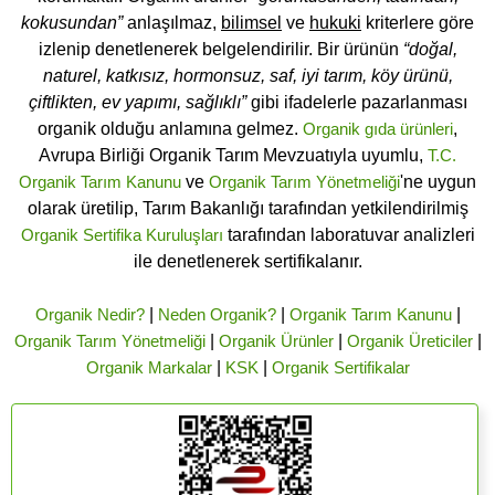
kokusundan”
anlaşılmaz,
bilimsel
ve
hukuki
kriterlere göre
izlenip denetlenerek belgelendirilir. Bir ürünün
“doğal,
naturel, katkısız, hormonsuz, saf, iyi tarım, köy ürünü,
çiftlikten, ev yapımı, sağlıklı”
gibi ifadelerle pazarlanması
organik olduğu anlamına gelmez.
Organik gıda ürünleri
,
Avrupa Birliği Organik Tarım Mevzuatıyla uyumlu,
T.C.
Organik Tarım Kanunu
ve
Organik Tarım Yönetmeliği
'ne uygun
olarak üretilip, Tarım Bakanlığı tarafından yetkilendirilmiş
Organik Sertifika Kuruluşları
tarafından laboratuvar analizleri
ile denetlenerek sertifikalanır.
Organik Nedir?
|
Neden Organik?
|
Organik Tarım Kanunu
|
Organik Tarım Yönetmeliği
|
Organik Ürünler
|
Organik Üreticiler
|
Organik Markalar
|
KSK
|
Organik Sertifikalar