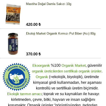
Mastiha Doğal Damla Sakızı 10g
420.00 ₺
Ekoloji Market Organik Kırmızı Pul Biber (Acı) 80g
370.00 ₺
Ekoorganik
%100
Organik Market
, güvenilir
organik üreticilerden
sertifikalı
organik ürünler
.
Organik
(=ekolojik, biyolojik), üretimde
kimyasal girdi kullanmadan, her aşaması
kontrollü ve sertifikalı üretim biçimidir.
Ekolojik tarımın amacı
; toprak ve su kaynakları ile havayı
kirletmeden, çevre, bitki, hayvan ve insan sağlığını
korumaktır. Organik ürünler
“görüntüsünden, tadından,