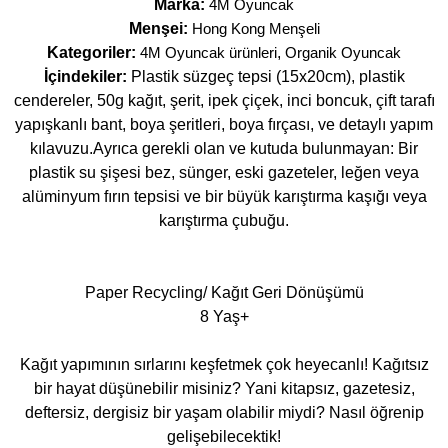
Marka:
4M Oyuncak
Menşei:
Hong Kong Menşeli
Kategoriler:
4M Oyuncak ürünleri
,
Organik Oyuncak
İçindekiler:
Plastik süzgeç tepsi (15x20cm), plastik
cendereler, 50g kağıt, şerit, ipek çiçek, inci boncuk, çift tarafı
yapışkanlı bant, boya şeritleri, boya fırçası, ve detaylı yapım
kılavuzu.Ayrıca gerekli olan ve kutuda bulunmayan: Bir
plastik su şişesi bez, sünger, eski gazeteler, leğen veya
alüminyum fırın tepsisi ve bir büyük karıştırma kaşığı veya
karıştırma çubuğu.
Paper Recycling/ Kağıt Geri Dönüşümü
8 Yaş+
Kağıt yapımının sırlarını keşfetmek çok heyecanlı! Kağıtsız
bir hayat düşünebilir misiniz? Yani kitapsız, gazetesiz,
deftersiz, dergisiz bir yaşam olabilir miydi? Nasıl öğrenip
gelişebilecektik!