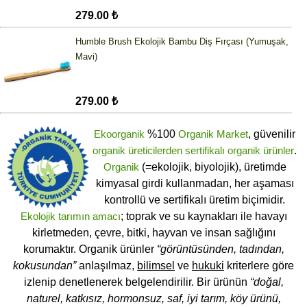
279.00 ₺
Humble Brush Ekolojik Bambu Diş Fırçası (Yumuşak,
Mavi)
279.00 ₺
Ekoorganik
%100
Organik Market
, güvenilir
organik üreticilerden
sertifikalı
organik ürünler
.
Organik
(=ekolojik, biyolojik), üretimde
kimyasal girdi kullanmadan, her aşaması
kontrollü ve sertifikalı üretim biçimidir.
Ekolojik tarımın amacı
; toprak ve su kaynakları ile havayı
kirletmeden, çevre, bitki, hayvan ve insan sağlığını
korumaktır. Organik ürünler
“görüntüsünden, tadından,
kokusundan”
anlaşılmaz,
bilimsel
ve
hukuki
kriterlere göre
izlenip denetlenerek belgelendirilir. Bir ürünün
“doğal,
naturel, katkısız, hormonsuz, saf, iyi tarım, köy ürünü,