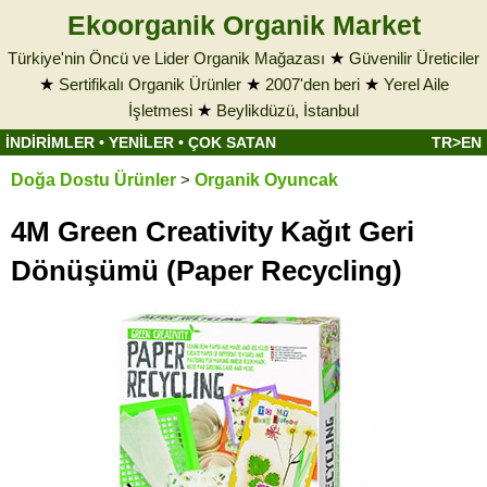
Ekoorganik Organik Market
Türkiye'nin Öncü ve Lider Organik Mağazası
★
Güvenilir Üreticiler
★
Sertifikalı Organik Ürünler
★
2007'den beri
★
Yerel Aile
İşletmesi
★
Beylikdüzü, İstanbul
İNDİRİMLER
•
YENİLER
•
ÇOK SATAN
TR>EN
Doğa Dostu Ürünler
>
Organik Oyuncak
4M Green Creativity Kağıt Geri
Dönüşümü (Paper Recycling)