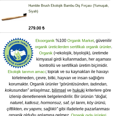
Humble Brush Ekolojik Bambu Diş Fırçası (Yumuşak,
Siyah)
279.00 ₺
Ekoorganik
%100
Organik Market
, güvenilir
organik üreticilerden
sertifikalı
organik ürünler
.
Organik
(=ekolojik, biyolojik), üretimde
kimyasal girdi kullanmadan, her aşaması
kontrollü ve sertifikalı üretim biçimidir.
Ekolojik tarımın amacı
; toprak ve su kaynakları ile havayı
kirletmeden, çevre, bitki, hayvan ve insan sağlığını
korumaktır. Organik ürünler
“görüntüsünden, tadından,
kokusundan”
anlaşılmaz,
bilimsel
ve
hukuki
kriterlere göre
izlenip denetlenerek belgelendirilir. Bir ürünün
“doğal,
naturel, katkısız, hormonsuz, saf, iyi tarım, köy ürünü,
çiftlikten, ev yapımı, sağlıklı”
gibi ifadelerle pazarlanması
organik olduğu anlamına gelmez.
Organik gıda ürünleri
,