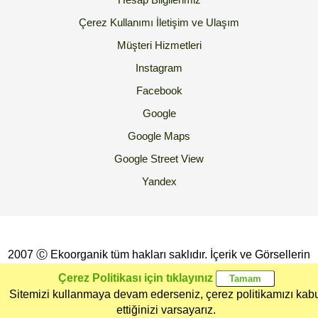
Çerez Kullanımı
İletişim ve Ulaşım
Müşteri Hizmetleri
Instagram
Facebook
Google
Google Maps
Google Street View
Yandex
2007 Ⓒ Ekoorganik tüm hakları saklıdır. İçerik ve Görsellerin
İzinsiz Kopyalanması yada Kullanılması Yasaktır.
Çerez Politikası için tıklayınız
Sitemizi kullanmaya devam ederseniz, çerez politikamızı kab
Ana Sayfa
Kategoriler
Ekoorganik
Müşteri
Üye Girişi
ettiğinizi varsayarız.