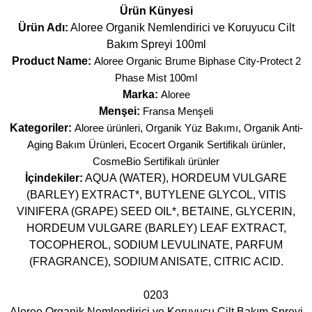
Ürün Künyesi
Ürün Adı:
Aloree Organik Nemlendirici ve Koruyucu Cilt
Bakım Spreyi 100ml
Product Name:
Aloree Organic Brume Biphase City-Protect 2
Phase Mist 100ml
Marka:
Aloree
Menşei:
Fransa Menşeli
Kategoriler:
Aloree ürünleri
,
Organik Yüz Bakımı
,
Organik Anti-
Aging Bakım Ürünleri
,
Ecocert Organik Sertifikalı ürünler
,
CosmeBio Sertifikalı ürünler
İçindekiler:
AQUA (WATER), HORDEUM VULGARE
(BARLEY) EXTRACT*, BUTYLENE GLYCOL, VITIS
VINIFERA (GRAPE) SEED OIL*, BETAINE, GLYCERIN,
HORDEUM VULGARE (BARLEY) LEAF EXTRACT,
TOCOPHEROL, SODIUM LEVULINATE, PARFUM
(FRAGRANCE), SODIUM ANISATE, CITRIC ACID.
0203
Aloree Organik Nemlendirici ve Koruyucu Cilt Bakım Spreyi