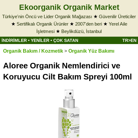
Ekoorganik Organik Market
Türkiye'nin Öncü ve Lider Organik Mağazası
★
Güvenilir Üreticiler
★
Sertifikalı Organik Ürünler
★
2007'den beri
★
Yerel Aile
İşletmesi
★
Beylikdüzü, İstanbul
İNDİRİMLER
•
YENİLER
•
ÇOK SATAN
TR>EN
Organik Bakım / Kozmetik
>
Organik Yüz Bakımı
Aloree Organik Nemlendirici ve
Koruyucu Cilt Bakım Spreyi 100ml