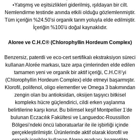
•Yatışmış ve eşitsizlikleri giderilmiş, ışıldayan bir cilt.
Nemlendirme testinde anında etkili olduğu gözlemlenmiştir.
Tüm içeriğin %24.50'si organik tarım yoluyla elde edilmiştir.
İçeriğin %100'ü doğal kaynaklıdır.
Aloree ve C.H.C® (Chlorophyllin Hordeum Complex)
Benzersiz, patentli ve eco-cert sertifikalı ekstraksiyon süreci
kullanan Alorée markası, taze arpa çimlerinden elde edilen
tamamen yeni ve organik bir aktif içeriği, C.H.C®'yi
(Chlorophyllin Hordeum Complex) elde etmeyi başarmıştır.
Klorofil, polifenol, oligo elementler ve Omega 3 bakımından
zengin olan bu antioksidan, oksijen taşıyıcı bitkisel
kompleks hücre güçlendirici, cildi erken yaşlanma
belirtilerine karşı korur. Bu bilimsel keşif Montpellier 1'de
bulunan Eczacılık Fakültesi ve Languedoc-Roussillon
Bölgesi'ndeki öncü laboratuarlar ile ile işbirliği içinde
gerçekleştirilmiştir. Ürünlerinde aktif olarak klorofil ve
organik içerikler kullanan Aloree markası, kozmetikte