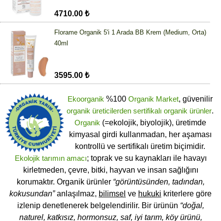
4710.00 ₺
Florame Organik 5'i 1 Arada BB Krem (Medium, Orta)
40ml
3595.00 ₺
Ekoorganik
%100
Organik Market
, güvenilir
organik üreticilerden
sertifikalı
organik ürünler
.
Organik
(=ekolojik, biyolojik), üretimde
kimyasal girdi kullanmadan, her aşaması
kontrollü ve sertifikalı üretim biçimidir.
Ekolojik tarımın amacı
; toprak ve su kaynakları ile havayı
kirletmeden, çevre, bitki, hayvan ve insan sağlığını
korumaktır. Organik ürünler
“görüntüsünden, tadından,
kokusundan”
anlaşılmaz,
bilimsel
ve
hukuki
kriterlere göre
izlenip denetlenerek belgelendirilir. Bir ürünün
“doğal,
naturel, katkısız, hormonsuz, saf, iyi tarım, köy ürünü,