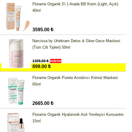
Florame Organik 5'i 1 Arada BB Krem (Light, Açık)
40ml
3595.00 ₺
Narcissa by Urtekram Detox & Glow Gece Maskesi
(Tüm Cilt Tipleri) 50ml
1305.00 ₺
İndirim
899.00 ₺
Florame Organik Purete Arındırıcı Kömür Maskesi
65ml
2665.00 ₺
Florame Organik Hyalüronik Asit Yenileyici Konsantre
15ml