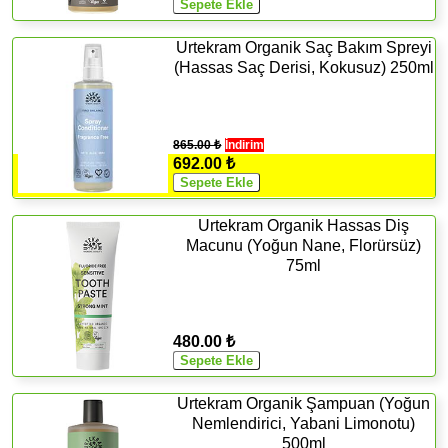
Urtekram Organik Saç Bakım Spreyi
(Hassas Saç Derisi, Kokusuz) 250ml
865.00 ₺
İndirim
692.00 ₺
Urtekram Organik Hassas Diş
Macunu (Yoğun Nane, Florürsüz)
75ml
480.00 ₺
Urtekram Organik Şampuan (Yoğun
Nemlendirici, Yabani Limonotu)
500ml