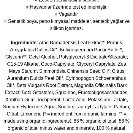
⭐ Hayvanlar üzerinde test edilmemiştir.
⭐ Vegandır.
⭐ Sentetik boya, petro kimyasal maddeler, sentetik yağlar ve
silikon içermez.
Ingredients:
Aloe Barbadensis Leaf Extract*, Prunus
Amygdalus Dulcis Oil*, Butyrospermum Parkii Butter*,
Glycerin**, Cetyl Alcohol, Polyglyceryl-3 Dicitrate/Stearate,
C15-19 Alkane, Coco-Caprylate, Glyceryl Caprylate, Zea
Mays Starch*, Simmondsia Chinensis Seed Oil*, Citrus
Aurantium Dulcis Peel Oil*, Cymbopogon Schoenanthus
Oil*, Beta Vulgaris Root Extract, Magnolia Officinalis Bark
Extract, Beta-Sitosterol, Squalene, Fructooligosaccharides,
Xanthan Gum, Tocopherol, Lactic Acid, Potassium Lactate,
Sodium Hydroxide, Aqua, Sodium Lauroyl Lactylate, Parfum,
Citral, Limonene (* = ingredient from organic farming, ** =
made using organic ingredients). 83 % organic of total. 83 %
organic of total minus water and minerals. 100 % natural