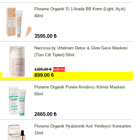
Florame Organik 5'i 1 Arada BB Krem (Light, Açık)
40ml
3595.00 ₺
Narcissa by Urtekram Detox & Glow Gece Maskesi
(Tüm Cilt Tipleri) 50ml
1305.00 ₺
İndirim
899.00 ₺
Florame Organik Purete Arındırıcı Kömür Maskesi
65ml
2665.00 ₺
Florame Organik Hyalüronik Asit Yenileyici Konsantre
15ml