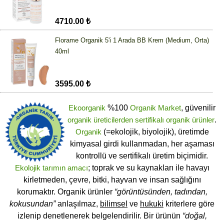
4710.00 ₺
Florame Organik 5'i 1 Arada BB Krem (Medium, Orta)
40ml
3595.00 ₺
Ekoorganik
%100
Organik Market
, güvenilir
organik üreticilerden
sertifikalı
organik ürünler
.
Organik
(=ekolojik, biyolojik), üretimde
kimyasal girdi kullanmadan, her aşaması
kontrollü ve sertifikalı üretim biçimidir.
Ekolojik tarımın amacı
; toprak ve su kaynakları ile havayı
kirletmeden, çevre, bitki, hayvan ve insan sağlığını
korumaktır. Organik ürünler
“görüntüsünden, tadından,
kokusundan”
anlaşılmaz,
bilimsel
ve
hukuki
kriterlere göre
izlenip denetlenerek belgelendirilir. Bir ürünün
“doğal,