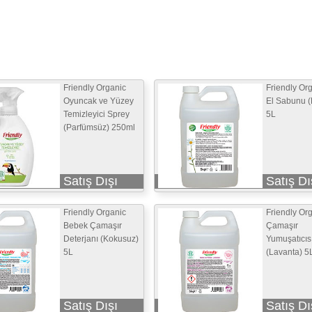
Friendly Organic
Friendly Org
Oyuncak ve Yüzey
El Sabunu (
Temizleyici Sprey
5L
(Parfümsüz) 250ml
Satış Dışı
Satış Dı
Friendly Organic
Friendly Or
Bebek Çamaşır
Çamaşır
Deterjanı (Kokusuz)
Yumuşatıcıs
5L
(Lavanta) 5
Satış Dışı
Satış Dı