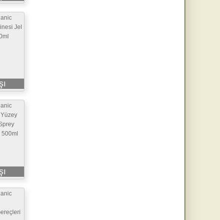
ganic
inesi Jel
0ml
şı
ganic
 Yüzey
 Sprey
) 500ml
şı
ganic
reçleri