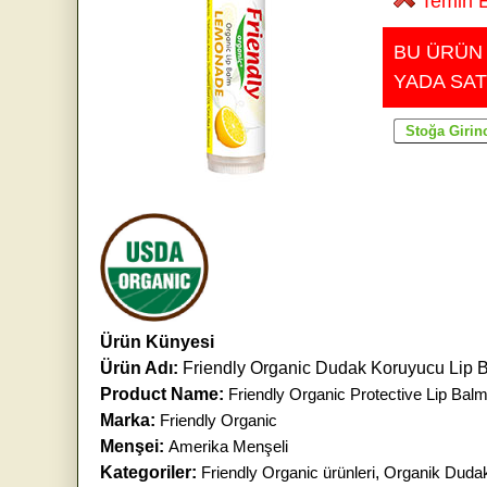
Temin E
BU ÜRÜN
YADA SAT
Ürün Künyesi
Ürün Adı:
Friendly Organic Dudak Koruyucu Lip 
Product Name:
Friendly Organic Protective Lip Ba
Marka:
Friendly Organic
Menşei:
Amerika Menşeli
Kategoriler:
Friendly Organic ürünleri
,
Organik Duda