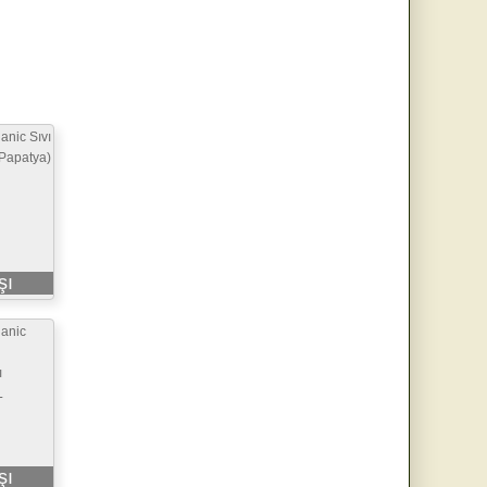
anic Sıvı
Papatya)
şı
ganic
ı
L
şı