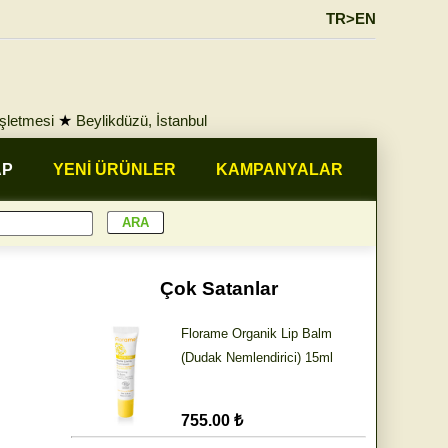
TR>EN
İşletmesi
★
Beylikdüzü, İstanbul
AP
YENİ ÜRÜNLER
KAMPANYALAR
Çok Satanlar
Florame Organik Lip Balm
(Dudak Nemlendirici) 15ml
755.00 ₺