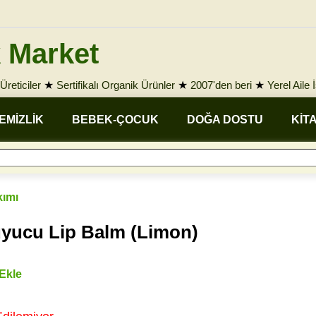
 Market
Üreticiler
★
Sertifikalı Organik Ürünler
★
2007'den beri
★
Yerel Aile 
EMİZLİK
BEBEK-ÇOCUK
DOĞA DOSTU
KİT
kımı
uyucu Lip Balm (Limon)
 Ekle