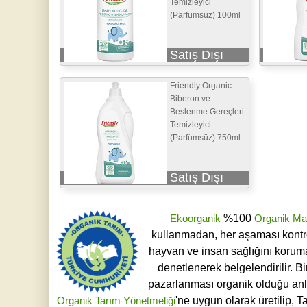
Temizleyici
(Parfümsüz) 100ml
Satış Dışı
Friendly Organic
Biberon ve
Beslenme Gereçleri
Temizleyici
(Parfümsüz) 750ml
Satış Dışı
Ekoorganik
%100
Organik Ma
kullanmadan, her aşaması kontroll
hayvan ve insan sağlığını koruma
denetlenerek belgelendirilir. B
pazarlanması organik olduğu an
Organik Tarım Yönetmeliği
'ne uygun olarak üretilip, T