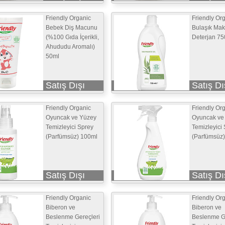
Friendly Organic
Friendly Or
Bebek Diş Macunu
Bulaşık Mak
(%100 Gıda İçerikli,
Deterjan 75
Ahududu Aromalı)
50ml
Satış Dışı
Satış Dı
Friendly Organic
Friendly Or
Oyuncak ve Yüzey
Oyuncak ve
Temizleyici Sprey
Temizleyici
(Parfümsüz) 100ml
(Parfümsüz
Satış Dışı
Satış Dı
Friendly Organic
Friendly Or
Biberon ve
Biberon ve
Beslenme Gereçleri
Beslenme Ge