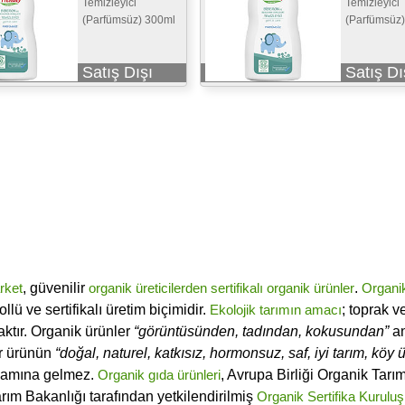
Temizleyici
Temizleyici
(Parfümsüz) 300ml
(Parfümsüz
Satış Dışı
Satış Dı
rket
, güvenilir
organik üreticilerden
sertifikalı
organik ürünler
.
Organi
ü ve sertifikalı üretim biçimidir.
Ekolojik tarımın amacı
; toprak v
ktır. Organik ürünler
“görüntüsünden, tadından, kokusundan”
an
ir ürünün
“doğal, naturel, katkısız, hormonsuz, saf, iyi tarım, köy ür
lamına gelmez.
Organik gıda ürünleri
, Avrupa Birliği Organik Tar
arım Bakanlığı tarafından yetkilendirilmiş
Organik Sertifika Kuruluş