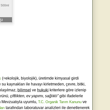
) 500ml
şı
k
(=ekolojik, biyolojik), üretimde kimyasal girdi
e su kaynakları ile havayı kirletmeden, çevre, bitki,
laşılmaz,
bilimsel
ve
hukuki
kriterlere göre izlenip
ünü, çiftlikten, ev yapımı, sağlıklı”
gibi ifadelerle
ım Mevzuatıyla uyumlu,
T.C. Organik Tarım Kanunu
ve
ları
tarafından laboratuvar analizleri ile denetlenerek