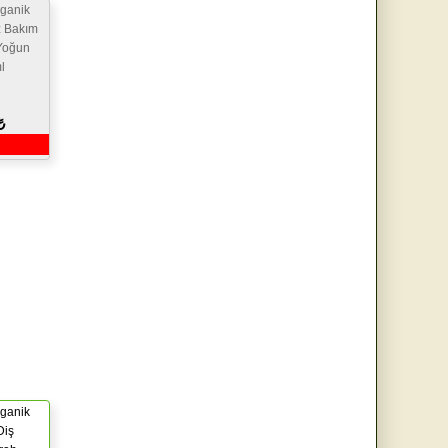
ganik
z Bakım
Yoğun
l
₺
ganik
Diş