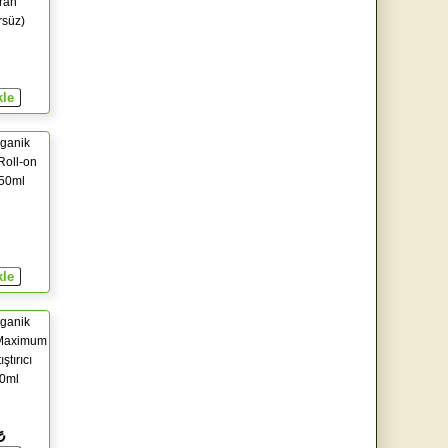
rah
rsüz)
ganik
Roll-on
 50ml
ganik
Maximum
ıştırıcı
00ml
₺