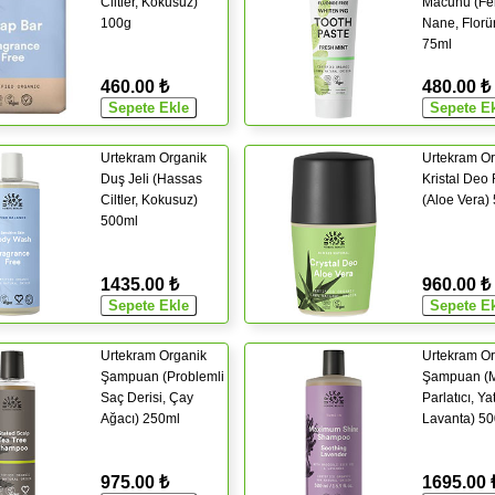
Ciltler, Kokusuz)
Macunu (Fe
100g
Nane, Florü
75ml
460.00 ₺
480.00 ₺
Urtekram Organik
Urtekram Or
Duş Jeli (Hassas
Kristal Deo 
Ciltler, Kokusuz)
(Aloe Vera)
500ml
1435.00 ₺
960.00 ₺
Urtekram Organik
Urtekram Or
Şampuan (Problemli
Şampuan (
Saç Derisi, Çay
Parlatıcı, Yat
Ağacı) 250ml
Lavanta) 5
975.00 ₺
1695.00 