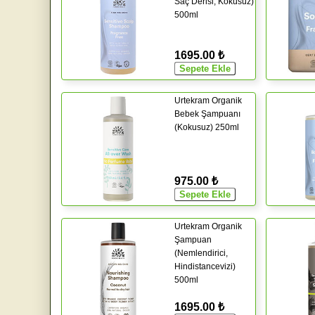
Saç Derisi, Kokusuz)
500ml
1695.00 ₺
Urtekram Organik
Bebek Şampuanı
(Kokusuz) 250ml
975.00 ₺
Urtekram Organik
Şampuan
(Nemlendirici,
Hindistancevizi)
500ml
1695.00 ₺