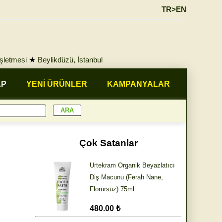
TR>EN
İşletmesi
★
Beylikdüzü, İstanbul
AP
YENİ ÜRÜNLER
KAMPANYALAR
Çok Satanlar
Urtekram Organik Beyazlatıcı
Diş Macunu (Ferah Nane,
Florürsüz) 75ml
480.00 ₺