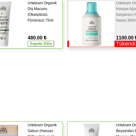
Urtekram Organik
Urtekram Or
Diş Macunu
Hassas Ağı
(Okaliptüslü,
Gargarası (
Florürsüz) 75ml
Nane) 300m
480.00 ₺
1100.00 
Tükendi
Urtekram Organik
Urtekram Or
Sabun (Hassas
Beyazlatıcı 