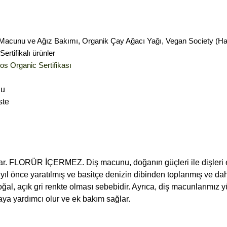
 Macunu ve Ağız Bakımı
,
Organik Çay Ağacı Yağı
,
Vegan Society (H
rtifikalı ürünler
s Organic Sertifikası
nu
ste
par. FLORÜR İÇERMEZ. Diş macunu, doğanın güçleri ile dişleri et
a yıl önce yaratılmış ve basitçe denizin dibinden toplanmış ve d
oğal, açık gri renkte olması sebebidir. Ayrıca, diş macunlarımız y
maya yardımcı olur ve ek bakım sağlar.