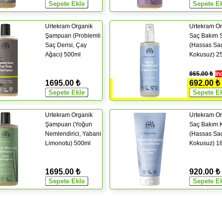
Urtekram Organik
Urtekram Or
Şampuan (Problemli
Saç Bakım S
Saç Derisi, Çay
(Hassas Saç
Ağacı) 500ml
Kokusuz) 2
865.00 ₺
İn
1695.00 ₺
692.00 ₺
Urtekram Organik
Urtekram Or
Şampuan (Yoğun
Saç Bakım 
Nemlendirici, Yabani
(Hassas Saç
Limonotu) 500ml
Kokusuz) 1
1695.00 ₺
920.00 ₺