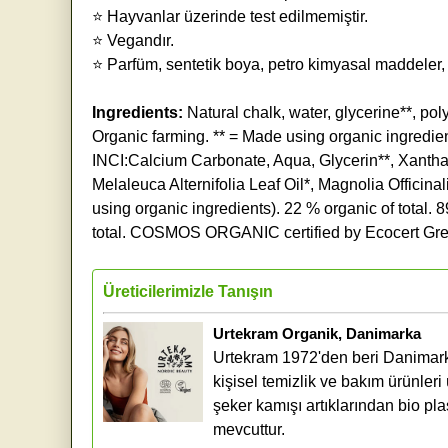
⭐ Hayvanlar üzerinde test edilmemiştir.
⭐ Vegandır.
⭐ Parfüm, sentetik boya, petro kimyasal maddeler, 
Ingredients:
Natural chalk, water, glycerine**, poly
Organic farming. ** = Made using organic ingredien
INCI:Calcium Carbonate, Aqua, Glycerin**, Xanth
Melaleuca Alternifolia Leaf Oil*, Magnolia Officina
using organic ingredients). 22 % organic of total. 
total. COSMOS ORGANIC certified by Ecocert Gr
Üreticilerimizle Tanışın
Urtekram Organik, Danimarka
Urtekram 1972'den beri Danimarka
kişisel temizlik ve bakım ürünleri
şeker kamışı artıklarından bio pla
mevcuttur.