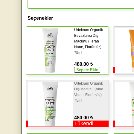
Seçenekler
Urtekram Organik
Beyazlatıcı Diş
Macunu (Ferah
Nane, Florürsüz)
75ml
480.00 ₺
Urtekram Organik
Diş Macunu (Aloe
Veralı, Florürsüz)
75ml
480.00 ₺
Tükendi