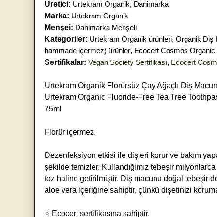
Üretici:
Urtekram Organik, Danimarka
Marka:
Urtekram Organik
Menşei:
Danimarka Menşeli
Kategoriler:
Urtekram Organik ürünleri
,
Organik Diş
hammade içermez) ürünler
,
Ecocert Cosmos Organic Se
Sertifikalar:
Vegan Society Sertifikası
,
Ecocert Cosmo
Urtekram Organik Florürsüz Çay Ağaçlı Diş Macu
Urtekram Organic Fluoride-Free Tea Tree Toothpa
75ml
Florür içermez.
Dezenfeksiyon etkisi ile dişleri korur ve bakım ya
şekilde temizler. Kullandığımız tebeşir milyonlarc
toz haline getirilmiştir. Diş macunu doğal tebeşir d
aloe vera içeriğine sahiptir, çünkü dişetinizi koru
⭐ Ecocert sertifikasına sahiptir.