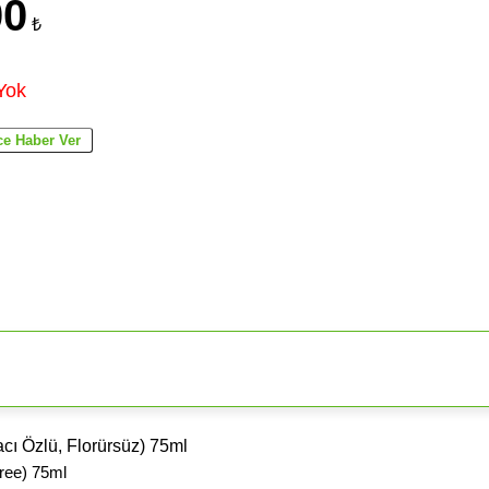
00
₺
Yok
ı Özlü, Florürsüz) 75ml
ree) 75ml