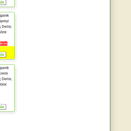
ganik
preyi
 Derisi,
50ml
dirim
ganik
Kremi
 Derisi,
80ml