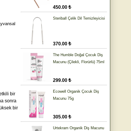
450.00 ₺
Steriball Çelik Dil Temizleyicisi
ayvansal
370.00 ₺
The Humble Doğal Çocuk Diş
Macunu (Çilekli, Florürlü) 75ml
299.00 ₺
Ecowell Organik Çocuk Diş
kili bir
Macunu 75g
aha sonra
üksek bir
305.00 ₺
Urtekram Organik Diş Macunu