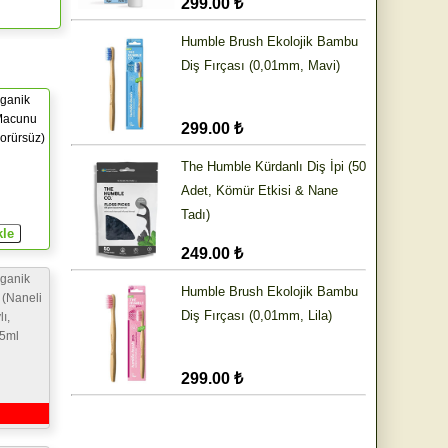
299.00 ₺
Humble Brush Ekolojik Bambu
Diş Fırçası (0,01mm, Mavi)
ganik
Macunu
299.00 ₺
Florürsüz)
The Humble Kürdanlı Diş İpi (50
Adet, Kömür Etkisi & Nane
Tadı)
249.00 ₺
ganik
Humble Brush Ekolojik Bambu
(Naneli
Diş Fırçası (0,01mm, Lila)
ı,
75ml
299.00 ₺