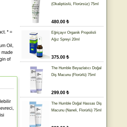
(Okaliptüslü, Florürsüz) 75ml
480.00 ₺
ct. * =
Eğriçayır Organik Propolisli
Ağız Spreyi 20ml
um Oil,
 = made
375.00 ₺
gin of
The Humble Beyazlatıcı Doğal
Diş Macunu (Florürlü) 75ml
299.00 ₺
ebilir
The Humble Doğal Hassas Diş
çevreci,
Macunu (Naneli, Florürlü) 75ml
isi