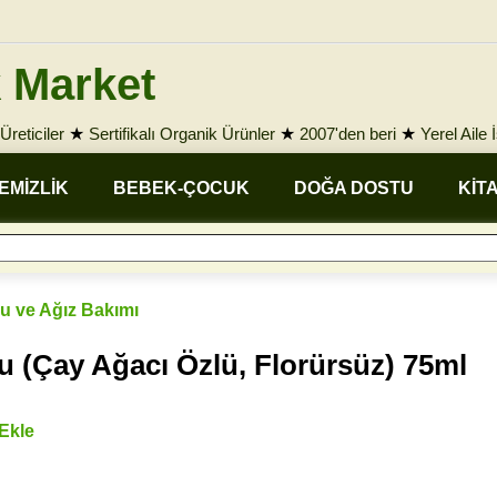
 Market
Üreticiler
★
Sertifikalı Organik Ürünler
★
2007'den beri
★
Yerel Aile 
EMİZLİK
BEBEK-ÇOCUK
DOĞA DOSTU
KİT
u ve Ağız Bakımı
 (Çay Ağacı Özlü, Florürsüz) 75ml
 Ekle