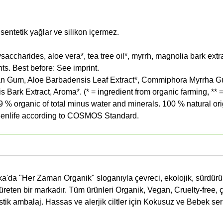
sentetik yağlar ve silikon içermez.
saccharides, aloe vera*, tea tree oil*, myrrh, magnolia bark extra
ts. Best before: See imprint.
an Gum, Aloe Barbadensis Leaf Extract*, Commiphora Myrrha G
lis Bark Extract, Aroma*. (* = ingredient from organic farming, **
89 % organic of total minus water and minerals. 100 % natural ori
eenlife according to COSMOS Standard.
'da "Her Zaman Organik" sloganıyla çevreci, ekolojik, sürdürül
 üreten bir markadır. Tüm ürünleri Organik, Vegan, Cruelty-free, 
stik ambalaj. Hassas ve alerjik ciltler için Kokusuz ve Bebek ser