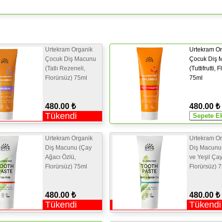
Urtekram Organik
Urtekram Or
Çocuk Diş Macunu
Çocuk Diş 
(Tatlı Rezeneli,
(Tuttifrutti, 
Florürsüz) 75ml
75ml
480.00 ₺
480.00 ₺
Tükendi
Urtekram Organik
Urtekram Or
Diş Macunu (Çay
Diş Macunu 
Ağacı Özlü,
ve Yeşil Çayl
Florürsüz) 75ml
Florürsüz) 
480.00 ₺
480.00 ₺
Tükendi
Tükendi