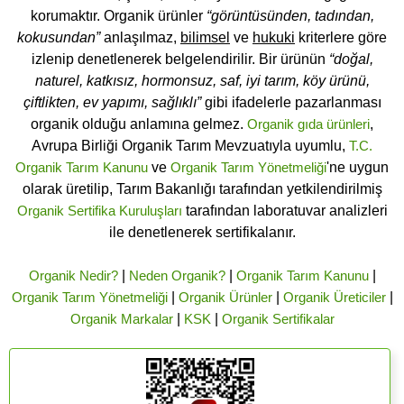
korumaktır. Organik ürünler
“görüntüsünden, tadından,
kokusundan”
anlaşılmaz,
bilimsel
ve
hukuki
kriterlere göre
izlenip denetlenerek belgelendirilir. Bir ürünün
“doğal,
naturel, katkısız, hormonsuz, saf, iyi tarım, köy ürünü,
çiftlikten, ev yapımı, sağlıklı”
gibi ifadelerle pazarlanması
organik olduğu anlamına gelmez.
Organik gıda ürünleri
,
Avrupa Birliği Organik Tarım Mevzuatıyla uyumlu,
T.C.
Organik Tarım Kanunu
ve
Organik Tarım Yönetmeliği
'ne uygun
olarak üretilip, Tarım Bakanlığı tarafından yetkilendirilmiş
Organik Sertifika Kuruluşları
tarafından laboratuvar analizleri
ile denetlenerek sertifikalanır.
Organik Nedir?
|
Neden Organik?
|
Organik Tarım Kanunu
|
Organik Tarım Yönetmeliği
|
Organik Ürünler
|
Organik Üreticiler
|
Organik Markalar
|
KSK
|
Organik Sertifikalar