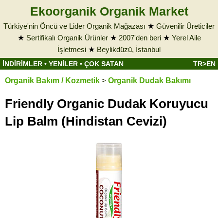
Ekoorganik Organik Market
Türkiye'nin Öncü ve Lider Organik Mağazası
★
Güvenilir Üreticiler
★
Sertifikalı Organik Ürünler
★
2007'den beri
★
Yerel Aile
İşletmesi
★
Beylikdüzü, İstanbul
İNDİRİMLER
•
YENİLER
•
ÇOK SATAN
TR>EN
Organik Bakım / Kozmetik
>
Organik Dudak Bakımı
Friendly Organic Dudak Koruyucu
Lip Balm (Hindistan Cevizi)