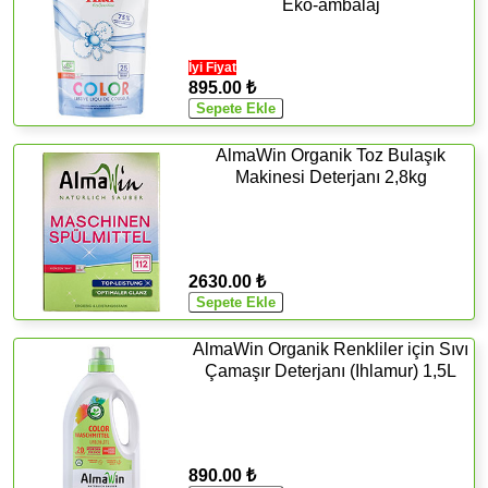
Eko-ambalaj
İyi Fiyat
895.00 ₺
AlmaWin Organik Toz Bulaşık
Makinesi Deterjanı 2,8kg
2630.00 ₺
AlmaWin Organik Renkliler için Sıvı
Çamaşır Deterjanı (Ihlamur) 1,5L
890.00 ₺