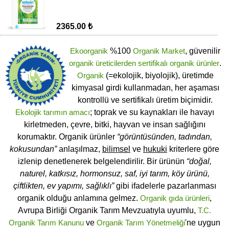
2365.00 ₺
Ekoorganik
%100
Organik Market
, güvenilir
organik üreticilerden
sertifikalı
organik ürünler
.
Organik
(=ekolojik, biyolojik), üretimde
kimyasal girdi kullanmadan, her aşaması
kontrollü ve sertifikalı üretim biçimidir.
Ekolojik tarımın amacı
; toprak ve su kaynakları ile havayı
kirletmeden, çevre, bitki, hayvan ve insan sağlığını
korumaktır. Organik ürünler
“görüntüsünden, tadından,
kokusundan”
anlaşılmaz,
bilimsel
ve
hukuki
kriterlere göre
izlenip denetlenerek belgelendirilir. Bir ürünün
“doğal,
naturel, katkısız, hormonsuz, saf, iyi tarım, köy ürünü,
çiftlikten, ev yapımı, sağlıklı”
gibi ifadelerle pazarlanması
organik olduğu anlamına gelmez.
Organik gıda ürünleri
,
Avrupa Birliği Organik Tarım Mevzuatıyla uyumlu,
T.C.
Organik Tarım Kanunu
ve
Organik Tarım Yönetmeliği
'ne uygun