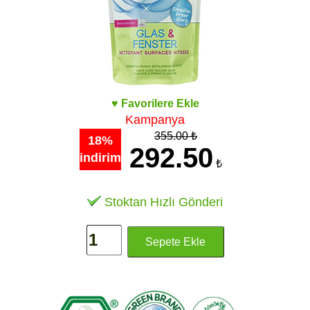
♥ Favorilere Ekle
Kampanya
355.00 ₺
18%
292.50
indirim
₺
Stoktan Hızlı Gönderi