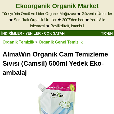
Ekoorganik Organik Market
Türkiye'nin Öncü ve Lider Organik Mağazası
★
Güvenilir Üreticiler
★
Sertifikalı Organik Ürünler
★
2007'den beri
★
Yerel Aile
İşletmesi
★
Beylikdüzü, İstanbul
İNDİRİMLER
•
YENİLER
•
ÇOK SATAN
TR>EN
Organik Temizlik
>
Organik Genel Temizlik
AlmaWin Organik Cam Temizleme
Sıvısı (Camsil) 500ml Yedek Eko-
ambalaj