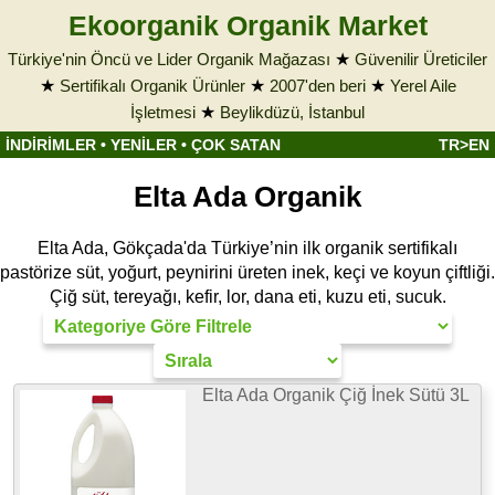
Ekoorganik Organik Market
Türkiye'nin Öncü ve Lider Organik Mağazası
★
Güvenilir Üreticiler
★
Sertifikalı Organik Ürünler
★
2007'den beri
★
Yerel Aile
İşletmesi
★
Beylikdüzü, İstanbul
İNDİRİMLER
•
YENİLER
•
ÇOK SATAN
TR>EN
Elta Ada Organik
Elta Ada, Gökçada'da Türkiye’nin ilk organik sertifikalı
pastörize süt, yoğurt, peynirini üreten inek, keçi ve koyun çiftliği.
Çiğ süt, tereyağı, kefir, lor, dana eti, kuzu eti, sucuk.
Elta Ada Organik Çiğ İnek Sütü 3L