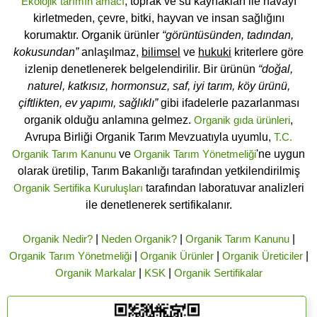
Ekolojik tarımın amacı
; toprak ve su kaynakları ile havayı
kirletmeden, çevre, bitki, hayvan ve insan sağlığını
korumaktır. Organik ürünler
“görüntüsünden, tadından,
kokusundan”
anlaşılmaz,
bilimsel
ve
hukuki
kriterlere göre
izlenip denetlenerek belgelendirilir. Bir ürünün
“doğal,
naturel, katkısız, hormonsuz, saf, iyi tarım, köy ürünü,
çiftlikten, ev yapımı, sağlıklı”
gibi ifadelerle pazarlanması
organik olduğu anlamına gelmez.
Organik gıda ürünleri
,
Avrupa Birliği Organik Tarım Mevzuatıyla uyumlu,
T.C.
Organik Tarım Kanunu
ve
Organik Tarım Yönetmeliği
'ne uygun
olarak üretilip, Tarım Bakanlığı tarafından yetkilendirilmiş
Organik Sertifika Kuruluşları
tarafından laboratuvar analizleri
ile denetlenerek sertifikalanır.
Organik Nedir?
|
Neden Organik?
|
Organik Tarım Kanunu
|
Organik Tarım Yönetmeliği
|
Organik Ürünler
|
Organik Üreticiler
|
Organik Markalar
|
KSK
|
Organik Sertifikalar