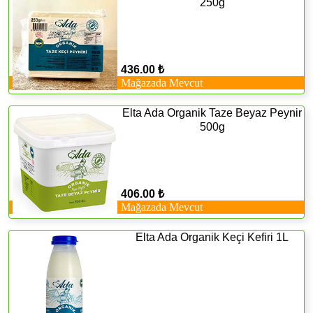
250g
436.00 ₺
Mağazada Mevcut
Elta Ada Organik Taze Beyaz Peynir
500g
406.00 ₺
Mağazada Mevcut
Elta Ada Organik Keçi Kefiri 1L