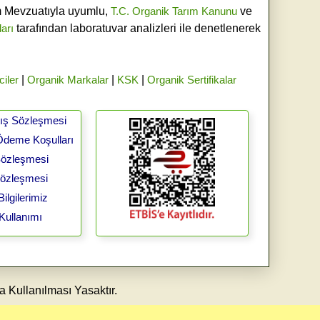
ım Mevzuatıyla uyumlu,
T.C. Organik Tarım Kanunu
ve
ları
tarafından laboratuvar analizleri ile denetlenerek
ciler
|
Organik Markalar
|
KSK
|
Organik Sertifikalar
tış Sözleşmesi
Ödeme Koşulları
 Sözleşmesi
Sözleşmesi
ilgilerimiz
Kullanımı
a Kullanılması Yasaktır.