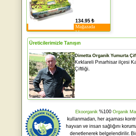
134.95 ₺
Mağazada
Mevcut
Üreticilerimizle Tanışın
Dimetta Organik Yumurta Çift
Kırklareli Pınarhisar ilçesi
Çiftliği.
Ekoorganik
%100
Organik Ma
kullanmadan, her aşaması kontroll
hayvan ve insan sağlığını koruma
denetlenerek belgelendirilir. B