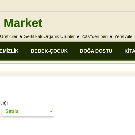
 Market
Üreticiler
★
Sertifikalı Organik Ürünler
★
2007'den beri
★
Yerel Aile 
EMİZLİK
BEBEK-ÇOCUK
DOĞA DOSTU
KİT
liği