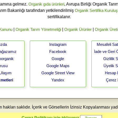
lamına gelmez.
Organik gıda ürünleri
, Avrupa Birliği Organik Tar
arım Bakanlığı tarafından yetkilendirilmiş
Organik Sertifika Kuruluş
sertifikalanır.
 Kanunu
|
Organik Tarım Yönetmeliği
|
Organik Ürünler
|
Organik Üreti
ızda
Instagram
Mesafeli Sa
Mağazamız
Facebook
İade ve Geri 
oorganik
Google
Gizlilik
urusu
Google Maps
Üyelik 
 Ulaşım
Google Street View
Hesap B
metleri
Yandex
Çerez 
akları saklıdır. İçerik ve Görsellerin İzinsiz Kopyalanması yad
Çerez Politikası için tıklayınız