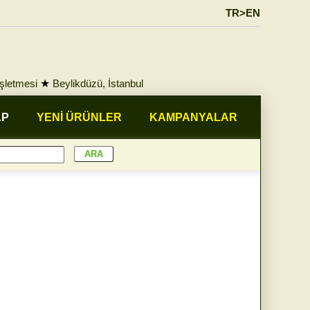
TR>EN
İşletmesi
★
Beylikdüzü, İstanbul
AP
YENİ ÜRÜNLER
KAMPANYALAR