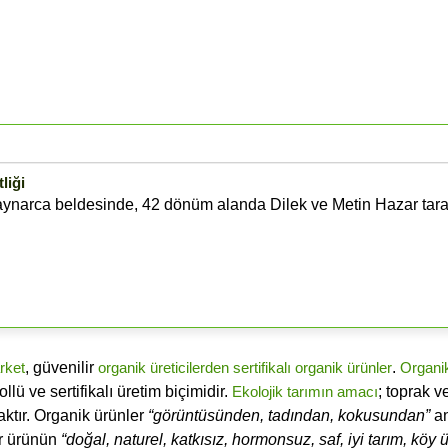
liği
 Kaynarca beldesinde, 42 dönüm alanda Dilek ve Metin Hazar tara
rket
, güvenilir
organik üreticilerden
sertifikalı
organik ürünler
.
Organi
ü ve sertifikalı üretim biçimidir.
Ekolojik tarımın amacı
; toprak v
ktır. Organik ürünler
“görüntüsünden, tadından, kokusundan”
an
ir ürünün
“doğal, naturel, katkısız, hormonsuz, saf, iyi tarım, köy ür