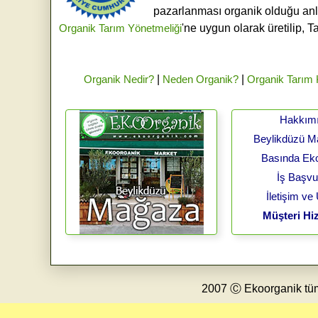
pazarlanması organik olduğu an
Organik Tarım Yönetmeliği
'ne uygun olarak üretilip, T
Organik Nedir?
|
Neden Organik?
|
Organik Tarım
Hakkım
Beylikdüzü 
Basında Ek
İş Başv
İletişim ve
Müşteri Hiz
2007 Ⓒ Ekoorganik tüm h