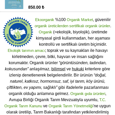
850.00 ₺
Ekoorganik
%100
Organik Market
, güvenilir
organik üreticilerden
sertifikalı
organik ürünler
.
Organik
(=ekolojik, biyolojik), üretimde
kimyasal girdi kullanmadan, her aşaması
kontrollü ve sertifikalı üretim biçimidir.
Ekolojik tarımın amacı
; toprak ve su kaynakları ile havayı
kirletmeden, çevre, bitki, hayvan ve insan sağlığını
korumaktır. Organik ürünler
“görüntüsünden, tadından,
kokusundan”
anlaşılmaz,
bilimsel
ve
hukuki
kriterlere göre
izlenip denetlenerek belgelendirilir. Bir ürünün
“doğal,
naturel, katkısız, hormonsuz, saf, iyi tarım, köy ürünü,
çiftlikten, ev yapımı, sağlıklı”
gibi ifadelerle pazarlanması
organik olduğu anlamına gelmez.
Organik gıda ürünleri
,
Avrupa Birliği Organik Tarım Mevzuatıyla uyumlu,
T.C.
Organik Tarım Kanunu
ve
Organik Tarım Yönetmeliği
'ne uygun
olarak üretilip, Tarım Bakanlığı tarafından yetkilendirilmiş