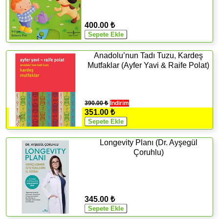
400.00 ₺
Anadolu’nun Tadı Tuzu, Kardeş
Mutfaklar (Ayfer Yavi & Raife Polat)
390.00 ₺
İndirim
351.00 ₺
Longevity Planı (Dr. Ayşegül
Çoruhlu)
345.00 ₺