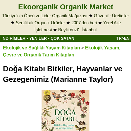
Ekoorganik Organik Market
Türkiye'nin Öncü ve Lider Organik Mağazası
★
Güvenilir Üreticiler
★
Sertifikalı Organik Ürünler
★
2007'den beri
★
Yerel Aile
İşletmesi
★
Beylikdüzü, İstanbul
İNDİRİMLER
•
YENİLER
•
ÇOK SATAN
TR>EN
Ekolojik ve Sağlıklı Yaşam Kitapları
>
Ekolojik Yaşam,
Çevre ve Organik Tarım Kitapları
Doğa Kitabı Bitkiler, Hayvanlar ve
Gezegenimiz (Marianne Taylor)