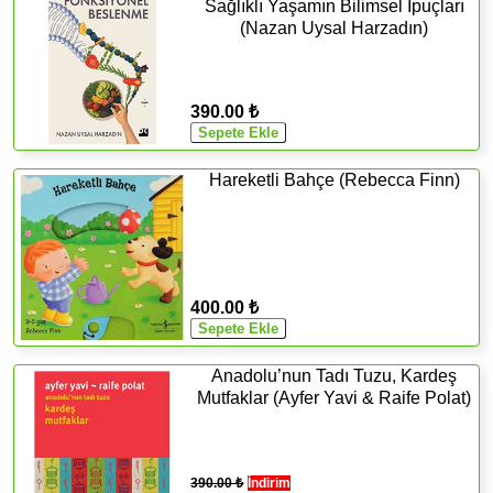
Sağlıklı Yaşamın Bilimsel İpuçları
(Nazan Uysal Harzadın)
390.00 ₺
Hareketli Bahçe (Rebecca Finn)
400.00 ₺
Anadolu’nun Tadı Tuzu, Kardeş
Mutfaklar (Ayfer Yavi & Raife Polat)
390.00 ₺
İndirim