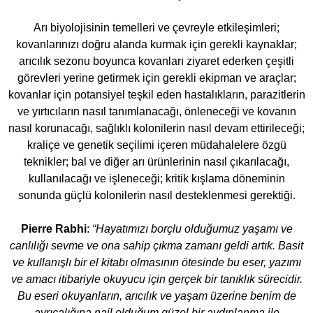
Arı biyolojisinin temelleri ve çevreyle etkileşimleri;
kovanlarınızı doğru alanda kurmak için gerekli kaynaklar;
arıcılık sezonu boyunca kovanları ziyaret ederken çeşitli
görevleri yerine getirmek için gerekli ekipman ve araçlar;
kovanlar için potansiyel teşkil eden hastalıkların, parazitlerin
ve yırtıcıların nasıl tanımlanacağı, önleneceği ve kovanın
nasıl korunacağı, sağlıklı kolonilerin nasıl devam ettirileceği;
kraliçe ve genetik seçilimi içeren müdahalelere özgü
teknikler; bal ve diğer arı ürünlerinin nasıl çıkarılacağı,
kullanılacağı ve işleneceği; kritik kışlama döneminin
sonunda güçlü kolonilerin nasıl desteklenmesi gerektiği.
Pierre Rabhi
:
“Hayatımızı borçlu olduğumuz yaşamı ve
canlılığı sevme ve ona sahip çıkma zamanı geldi artık. Basit
ve kullanışlı bir el kitabı olmasının ötesinde bu eser, yazımı
ve amacı itibariyle okuyucu için gerçek bir tanıklık sürecidir.
Bu eseri okuyanların, arıcılık ve yaşam üzerine benim de
ayrıcalığına nail olduğum güzel bir aydınlanma ile