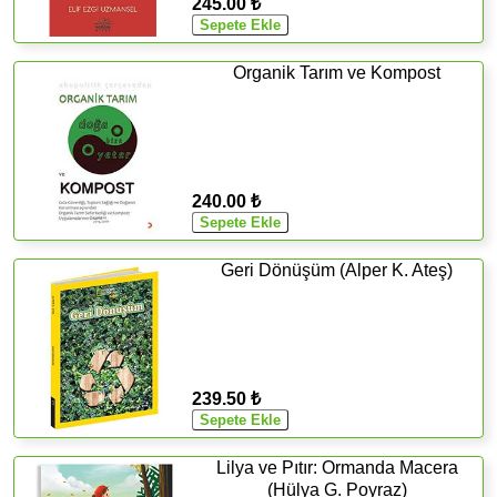
245.00 ₺
Organik Tarım ve Kompost
240.00 ₺
Geri Dönüşüm (Alper K. Ateş)
239.50 ₺
Lilya ve Pıtır: Ormanda Macera
(Hülya G. Poyraz)