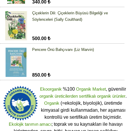
340.00 ₺
Çiçeklerin Dili: Çiçeklerin Büyüsü Bilgeliği ve
Söylenceleri (Sally Coulthard)
500.00 ₺
Pencere Önü Bahçıvanı (Liz Marvin)
850.00 ₺
Ekoorganik
%100
Organik Market
, güvenilir
organik üreticilerden
sertifikalı
organik ürünler
.
Organik
(=ekolojik, biyolojik), üretimde
kimyasal girdi kullanmadan, her aşaması
kontrollü ve sertifikalı üretim biçimidir.
Ekolojik tarımın amacı
; toprak ve su kaynakları ile havayı