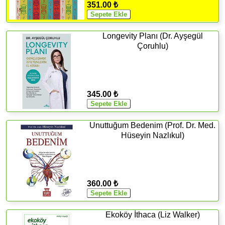
351.00 ₺
Longevity Planı (Dr. Ayşegül
Çoruhlu)
345.00 ₺
Unuttuğum Bedenim (Prof. Dr. Med.
Hüseyin Nazlıkul)
360.00 ₺
Ekoköy İthaca (Liz Walker)