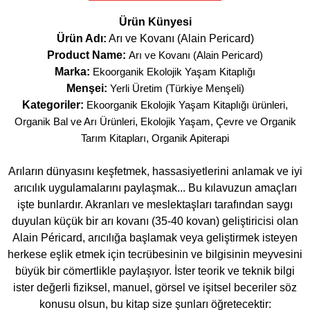
Ürün Künyesi
Ürün Adı:
Arı ve Kovanı (Alain Pericard)
Product Name:
Arı ve Kovanı (Alain Pericard)
Marka:
Ekoorganik Ekolojik Yaşam Kitaplığı
Menşei:
Yerli Üretim (Türkiye Menşeli)
Kategoriler:
Ekoorganik Ekolojik Yaşam Kitaplığı ürünleri
,
Organik Bal ve Arı Ürünleri
,
Ekolojik Yaşam, Çevre ve Organik
Tarım Kitapları
,
Organik Apiterapi
Arıların dünyasını keşfetmek, hassasiyetlerini anlamak ve iyi
arıcılık uygulamalarını paylaşmak... Bu kılavuzun amaçları
işte bunlardır. Akranları ve meslektaşları tarafından saygı
duyulan küçük bir arı kovanı (35-40 kovan) geliştiricisi olan
Alain Péricard, arıcılığa başlamak veya geliştirmek isteyen
herkese eşlik etmek için tecrübesinin ve bilgisinin meyvesini
büyük bir cömertlikle paylaşıyor. İster teorik ve teknik bilgi
ister değerli fiziksel, manuel, görsel ve işitsel beceriler söz
konusu olsun, bu kitap size şunları öğretecektir: