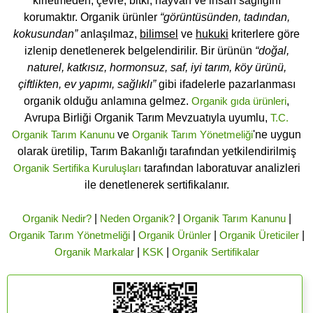
kirletmeden, çevre, bitki, hayvan ve insan sağlığını
korumaktır. Organik ürünler
“görüntüsünden, tadından,
kokusundan”
anlaşılmaz,
bilimsel
ve
hukuki
kriterlere göre
izlenip denetlenerek belgelendirilir. Bir ürünün
“doğal,
naturel, katkısız, hormonsuz, saf, iyi tarım, köy ürünü,
çiftlikten, ev yapımı, sağlıklı”
gibi ifadelerle pazarlanması
organik olduğu anlamına gelmez.
Organik gıda ürünleri
,
Avrupa Birliği Organik Tarım Mevzuatıyla uyumlu,
T.C.
Organik Tarım Kanunu
ve
Organik Tarım Yönetmeliği
'ne uygun
olarak üretilip, Tarım Bakanlığı tarafından yetkilendirilmiş
Organik Sertifika Kuruluşları
tarafından laboratuvar analizleri
ile denetlenerek sertifikalanır.
Organik Nedir?
|
Neden Organik?
|
Organik Tarım Kanunu
|
Organik Tarım Yönetmeliği
|
Organik Ürünler
|
Organik Üreticiler
|
Organik Markalar
|
KSK
|
Organik Sertifikalar