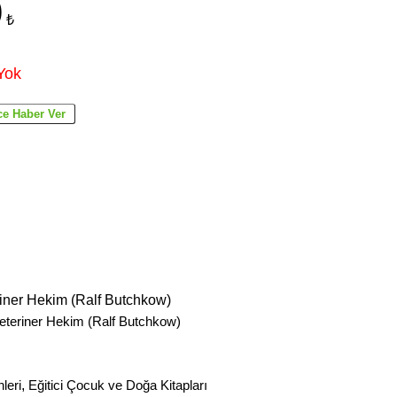
0
₺
Yok
iner Hekim (Ralf Butchkow)
teriner Hekim (Ralf Butchkow)
leri
,
Eğitici Çocuk ve Doğa Kitapları