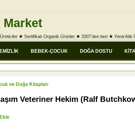
 Market
Üreticiler
★
Sertifikalı Organik Ürünler
★
2007'den beri
★
Yerel Aile 
EMİZLİK
BEBEK-ÇOCUK
DOĞA DOSTU
KİT
ocuk ve Doğa Kitapları
aşım Veteriner Hekim (Ralf Butchko
 Ekle