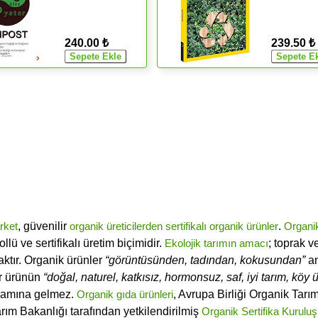
240.00 ₺
239.50 ₺
rket
, güvenilir
organik üreticilerden
sertifikalı
organik ürünler
.
Organi
ü ve sertifikalı üretim biçimidir.
Ekolojik tarımın amacı
; toprak v
ktır. Organik ürünler
“görüntüsünden, tadından, kokusundan”
an
ir ürünün
“doğal, naturel, katkısız, hormonsuz, saf, iyi tarım, köy ür
lamına gelmez.
Organik gıda ürünleri
, Avrupa Birliği Organik Tar
arım Bakanlığı tarafından yetkilendirilmiş
Organik Sertifika Kuruluş