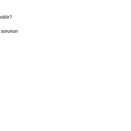
dilir?
ç sorunun