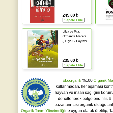
245.00 ₺
Lilya ve Pıtır:
Ormanda Macera
(Hülya G. Poyraz)
235.00 ₺
Ekoorganik
%100
Organik Ma
kullanmadan, her aşaması kontroll
hayvan ve insan sağlığını koruma
denetlenerek belgelendirilir. B
pazarlanması organik olduğu an
Organik Tarım Yönetmeliği
'ne uygun olarak üretilip, T