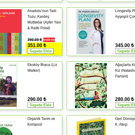
Anadolu’nun Tadı
Longevity Pl
Tuzu, Kardeş
Ayşegül Çor
Mutfaklar (Ayfer Yavi
& Raife Polat)
390.00 ₺
İndirim
351.00 ₺
345.00 ₺
Ekoköy İthaca (Liz
Ağaçlarla 
Walker)
Kız (Natash
Farrant)
290.00 ₺
280.00 ₺
Organik Tarım ve
Geri Dönüş
Kompost
K. Ateş)