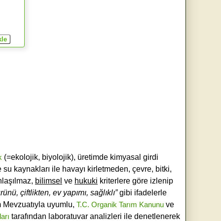
k
(=ekolojik, biyolojik), üretimde kimyasal girdi
e su kaynakları ile havayı kirletmeden, çevre, bitki,
laşılmaz,
bilimsel
ve
hukuki
kriterlere göre izlenip
ünü, çiftlikten, ev yapımı, sağlıklı”
gibi ifadelerle
ım Mevzuatıyla uyumlu,
T.C. Organik Tarım Kanunu
ve
ları
tarafından laboratuvar analizleri ile denetlenerek