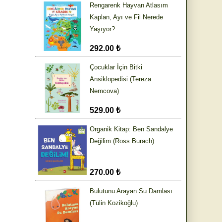
Rengarenk Hayvan Atlasım
Kaplan, Ayı ve Fil Nerede
Yaşıyor?
292.00 ₺
Çocuklar İçin Bitki
Ansiklopedisi (Tereza
Nemcova)
529.00 ₺
Organik Kitap: Ben Sandalye
Değilim (Ross Burach)
270.00 ₺
Bulutunu Arayan Su Damlası
(Tülin Kozikoğlu)