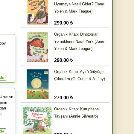
Uyumaya Nasıl Gider? (Jane
Yolen & Mark Teague)
290.00 ₺
Organik Kitap: Dinozorlar
Yemeklerini Nasıl Yer? (Jane
Toby
Yolen & Mark Teague)
290.00 ₺
Organik Kitap: Ayı Yürüyüşe
Çıkardım (C. Curtis & A. Jay)
 Uzun ve
270.00 ₺
şamın
ları
Organik Kitap: Kütüphane
al
Tavşanı (Annie Silvestro)