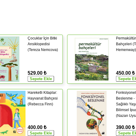
Çocuklar İçin Bitki
Permakültür
Ansiklopedisi
Bahçeleri (
(Tereza Nemcova)
Hemenway)
529.00 ₺
450.00 ₺
Hareketli Kitaplar:
Fonksiyonel
Hayvanat Bahçesi
Beslenme -
(Rebecca Finn)
Sağlıklı Ya
Bilimsel İpuç
(Nazan Uys
Harzadın)
400.00 ₺
390.00 ₺