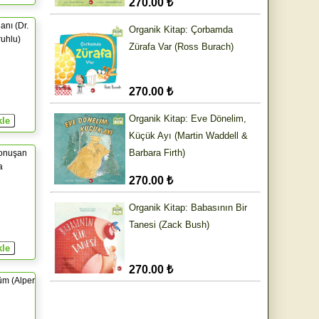
270.00 ₺
anı (Dr.
Organik Kitap: Çorbamda
uhlu)
Zürafa Var (Ross Burach)
270.00 ₺
Organik Kitap: Eve Dönelim,
Küçük Ayı (Martin Waddell &
Barbara Firth)
Konuşan
a
270.00 ₺
Organik Kitap: Babasının Bir
Tanesi (Zack Bush)
270.00 ₺
üm (Alper