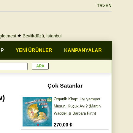
TR>EN
İşletmesi
★
Beylikdüzü, İstanbul
AP
YENİ ÜRÜNLER
KAMPANYALAR
Çok Satanlar
w)
Organik Kitap: Uyuyamıyor
Musun, Küçük Ayı? (Martin
Waddell & Barbara Firth)
270.00 ₺