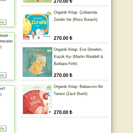
270.00 ₺
Organik Kitap: Çorbamda
Zürafa Var (Ross Burach)
bzeli -
270.00 ₺
lmeceler
)
Organik Kitap: Eve Dönelim,
Küçük Ayı (Martin Waddell &
Barbara Firth)
270.00 ₺
Organik Kitap: Babasının Bir
am?
Tanesi (Zack Bush)
)
270.00 ₺