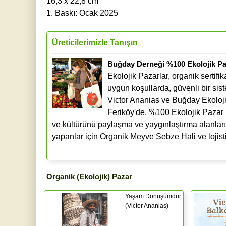
16,3 x 22,8 cm
1. Baskı: Ocak 2025
Üreticilerimizle Tanışın
Buğday Derneği %100 Ekolojik Pa
Ekolojik Pazarlar, organik sertifi
uygun koşullarda, güvenli bir sis
Victor Ananias ve Buğday Ekoloj
Feriköy'de, %100 Ekolojik Pazar m
ve kültürünü paylaşma ve yaygınlaştırma alanlarıdı
yapanlar için Organik Meyve Sebze Hali ve lojist
Organik (Ekolojik) Pazar
Yaşam Dönüşümdür
(Victor Ananias)