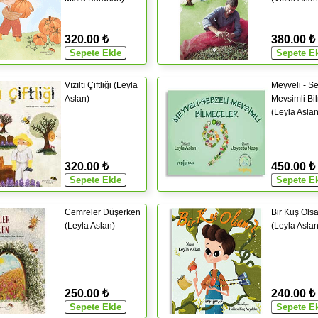
320.00 ₺
380.00 ₺
Vızıltı Çiftliği (Leyla
Meyveli - Se
Aslan)
Mevsimli Bi
(Leyla Aslan
320.00 ₺
450.00 ₺
Cemreler Düşerken
Bir Kuş Ols
(Leyla Aslan)
(Leyla Aslan
250.00 ₺
240.00 ₺