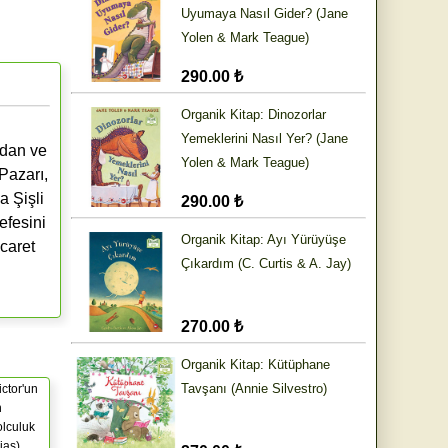
Uyumaya Nasıl Gider? (Jane
Yolen & Mark Teague)
290.00 ₺
Organik Kitap: Dinozorlar
Yemeklerini Nasıl Yer? (Jane
ldan ve
Yolen & Mark Teague)
Pazarı,
 Şişli
290.00 ₺
efesini
Organik Kitap: Ayı Yürüyüşe
icaret
Çıkardım (C. Curtis & A. Jay)
270.00 ₺
Organik Kitap: Kütüphane
Tavşanı (Annie Silvestro)
Victor'un
n
olculuk
ias)