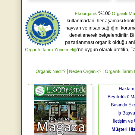
Ekoorganik
%100
Organik Ma
kullanmadan, her aşaması kontroll
hayvan ve insan sağlığını koruma
denetlenerek belgelendirilir. B
pazarlanması organik olduğu an
Organik Tarım Yönetmeliği
'ne uygun olarak üretilip, T
Organik Nedir?
|
Neden Organik?
|
Organik Tarım
Hakkım
Beylikdüzü 
Basında Ek
İş Başv
İletişim ve
Müşteri Hiz