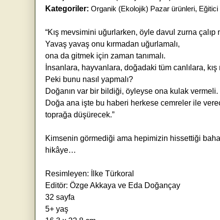
Kategoriler:
Organik (Ekolojik) Pazar ürünleri
,
Eğitic
“Kış mevsimini uğurlarken, öyle davul zurna çalıp 
Yavaş yavaş onu kırmadan uğurlamalı,
ona da gitmek için zaman tanımalı.
İnsanlara, hayvanlara, doğadaki tüm canlılara, kı
Peki bunu nasıl yapmalı?
Doğanın var bir bildiği, öyleyse ona kulak vermeli.
Doğa ana işte bu haberi herkese cemreler ile vere
toprağa düşürecek.”
Kimsenin görmediği ama hepimizin hissettiği bahar
hikâye…
Resimleyen: İlke Türkoral
Editör: Özge Akkaya ve Eda Doğançay
32 sayfa
5+ yaş