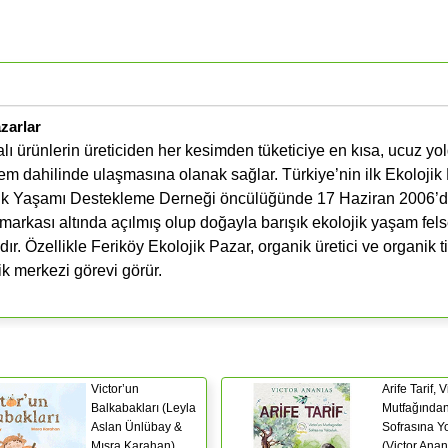
zarlar
kalı ürünlerin üreticiden her kesimden tüketiciye en kısa, ucuz yo
tem dahilinde ulaşmasına olanak sağlar. Türkiye’nin ilk Ekolojik 
ik Yaşamı Destekleme Derneği öncülüğünde 17 Haziran 2006’da
arkası altında açılmış olup doğayla barışık ekolojik yaşam fels
r. Özellikle Feriköy Ekolojik Pazar, organik üretici ve organik t
ik merkezi görevi görür.
Victor’un
Arife Tarif, 
Balkabakları (Leyla
Mutfağında
Aslan Ünlübay &
Sofrasına Y
Mısra Karahan)
(Victor Anan