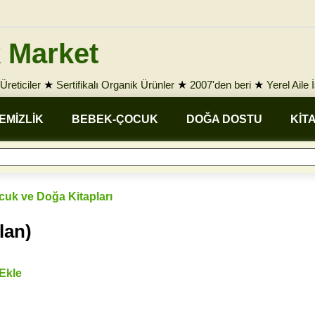
 Market
Üreticiler
★
Sertifikalı Organik Ürünler
★
2007'den beri
★
Yerel Aile 
EMİZLİK
BEBEK-ÇOCUK
DOĞA DOSTU
KİT
ocuk ve Doğa Kitapları
lan)
 Ekle