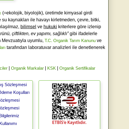
k
(=ekolojik, biyolojik), üretimde kimyasal girdi
e su kaynakları ile havayı kirletmeden, çevre, bitki,
laşılmaz,
bilimsel
ve
hukuki
kriterlere göre izlenip
ünü, çiftlikten, ev yapımı, sağlıklı”
gibi ifadelerle
ım Mevzuatıyla uyumlu,
T.C. Organik Tarım Kanunu
ve
ları
tarafından laboratuvar analizleri ile denetlenerek
ciler
|
Organik Markalar
|
KSK
|
Organik Sertifikalar
tış Sözleşmesi
Ödeme Koşulları
 Sözleşmesi
Sözleşmesi
ilgilerimiz
Kullanımı