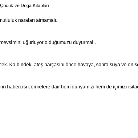
i Çocuk ve Doğa Kitapları
mutluluk naraları atmamalı.
ş mevsimini uğurluyor olduğumuzu duyurmalı.
cek. Kalbindeki ateş parçasını önce havaya, sonra suya ve en 
ın habercisi cemrelere dair hem dünyamızı hem de içimizi ısıta