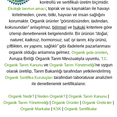
kontrollü ve sertifikalı üretim biçimidir.
Ekolojik tarımın amacı
; toprak ve su kaynakları ile havayı
kirletmeden, çevre, bitki, hayvan ve insan sağlığını
korumaktır. Organik ürünler
“görüntüsünden, tadından,
kokusundan”
anlaşılmaz,
bilimsel
ve
hukuki
kriterlere göre
izlenip denetlenerek belgelendirilir. Bir ürünün
“doğal,
naturel, katkısız, hormonsuz, saf, iyi tarım, köy ürünü,
çiftlikten, ev yapımı, sağlıklı”
gibi ifadelerle pazarlanması
organik olduğu anlamına gelmez.
Organik gıda ürünleri
,
Avrupa Birliği Organik Tarım Mevzuatıyla uyumlu,
T.C.
Organik Tarım Kanunu
ve
Organik Tarım Yönetmeliği
'ne uygun
olarak üretilip, Tarım Bakanlığı tarafından yetkilendirilmiş
Organik Sertifika Kuruluşları
tarafından laboratuvar analizleri
ile denetlenerek sertifikalanır.
Organik Nedir?
|
Neden Organik?
|
Organik Tarım Kanunu
|
Organik Tarım Yönetmeliği
|
Organik Ürünler
|
Organik Üreticiler
|
Organik Markalar
|
KSK
|
Organik Sertifikalar