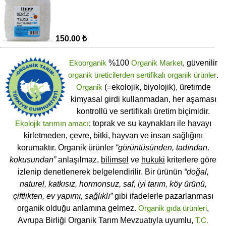
150.00 ₺
Ekoorganik
%100
Organik Market
, güvenilir
organik üreticilerden
sertifikalı
organik ürünler
.
Organik
(=ekolojik, biyolojik), üretimde
kimyasal girdi kullanmadan, her aşaması
kontrollü ve sertifikalı üretim biçimidir.
Ekolojik tarımın amacı
; toprak ve su kaynakları ile havayı
kirletmeden, çevre, bitki, hayvan ve insan sağlığını
korumaktır. Organik ürünler
“görüntüsünden, tadından,
kokusundan”
anlaşılmaz,
bilimsel
ve
hukuki
kriterlere göre
izlenip denetlenerek belgelendirilir. Bir ürünün
“doğal,
naturel, katkısız, hormonsuz, saf, iyi tarım, köy ürünü,
çiftlikten, ev yapımı, sağlıklı”
gibi ifadelerle pazarlanması
organik olduğu anlamına gelmez.
Organik gıda ürünleri
,
Avrupa Birliği Organik Tarım Mevzuatıyla uyumlu,
T.C.