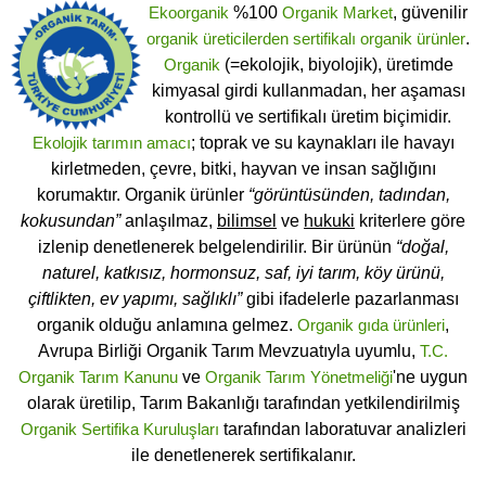
Ekoorganik
%100
Organik Market
, güvenilir
organik üreticilerden
sertifikalı
organik ürünler
.
Organik
(=ekolojik, biyolojik), üretimde
kimyasal girdi kullanmadan, her aşaması
kontrollü ve sertifikalı üretim biçimidir.
Ekolojik tarımın amacı
; toprak ve su kaynakları ile havayı
kirletmeden, çevre, bitki, hayvan ve insan sağlığını
korumaktır. Organik ürünler
“görüntüsünden, tadından,
kokusundan”
anlaşılmaz,
bilimsel
ve
hukuki
kriterlere göre
izlenip denetlenerek belgelendirilir. Bir ürünün
“doğal,
naturel, katkısız, hormonsuz, saf, iyi tarım, köy ürünü,
çiftlikten, ev yapımı, sağlıklı”
gibi ifadelerle pazarlanması
organik olduğu anlamına gelmez.
Organik gıda ürünleri
,
Avrupa Birliği Organik Tarım Mevzuatıyla uyumlu,
T.C.
Organik Tarım Kanunu
ve
Organik Tarım Yönetmeliği
'ne uygun
olarak üretilip, Tarım Bakanlığı tarafından yetkilendirilmiş
Organik Sertifika Kuruluşları
tarafından laboratuvar analizleri
ile denetlenerek sertifikalanır.