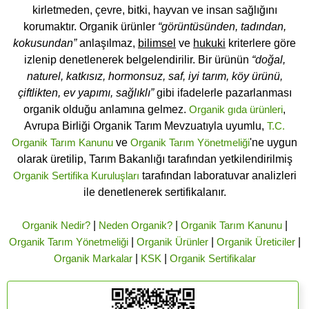
kirletmeden, çevre, bitki, hayvan ve insan sağlığını
korumaktır. Organik ürünler
“görüntüsünden, tadından,
kokusundan”
anlaşılmaz,
bilimsel
ve
hukuki
kriterlere göre
izlenip denetlenerek belgelendirilir. Bir ürünün
“doğal,
naturel, katkısız, hormonsuz, saf, iyi tarım, köy ürünü,
çiftlikten, ev yapımı, sağlıklı”
gibi ifadelerle pazarlanması
organik olduğu anlamına gelmez.
Organik gıda ürünleri
,
Avrupa Birliği Organik Tarım Mevzuatıyla uyumlu,
T.C.
Organik Tarım Kanunu
ve
Organik Tarım Yönetmeliği
'ne uygun
olarak üretilip, Tarım Bakanlığı tarafından yetkilendirilmiş
Organik Sertifika Kuruluşları
tarafından laboratuvar analizleri
ile denetlenerek sertifikalanır.
Organik Nedir?
|
Neden Organik?
|
Organik Tarım Kanunu
|
Organik Tarım Yönetmeliği
|
Organik Ürünler
|
Organik Üreticiler
|
Organik Markalar
|
KSK
|
Organik Sertifikalar