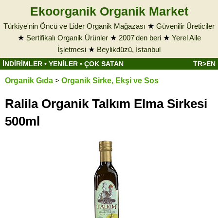
Ekoorganik Organik Market
Türkiye'nin Öncü ve Lider Organik Mağazası
★
Güvenilir Üreticiler
★
Sertifikalı Organik Ürünler
★
2007'den beri
★
Yerel Aile
İşletmesi
★
Beylikdüzü, İstanbul
İNDİRİMLER
•
YENİLER
•
ÇOK SATAN
TR>EN
Organik Gıda
>
Organik Sirke, Ekşi ve Sos
Ralila Organik Talkım Elma Sirkesi
500ml