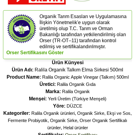
Organik Tarım Esasları ve Uygulamasına
İlişkin Yönetmelik'e uygun olarak
üretilmiş olup T.C. Tarım ve Orman
Bakanlığı tarafından yetkilendirilmiş olan
Orser (​TR-OT–11) tarafından kontrol
edilmiş ve sertifikalandırılmıştır.
Orser Sertifikasını Göster
Ürün Künyesi
Ürün Adı:
Ralila Organik Talkım Elma Sirkesi 500ml
Product Name:
Ralila Organic Apple Vinegar (Talkım) 500ml
Üretici:
Ralila Organik Gıda
Marka:
Ralila Organik
Menşei:
Yerli Üretim (Türkiye Menşeli)
Yöre:
DÜZCE
Kategoriler:
Ralila Organik ürünleri
,
Organik Sirke, Ekşi ve Sos
,
Fermente Probiyotik
,
Organik Sirke
,
Orser Organik Sertifikalı
ürünler
,
Helal ürünler
Sertifikalar:
Orser Sertifikası