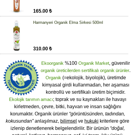
165.00 ₺
Harmanyeri Organik Elma Sirkesi 500ml
310.00 ₺
Ekoorganik
%100
Organik Market
, güvenilir
organik üreticilerden
sertifikalı
organik ürünler
.
Organik
(=ekolojik, biyolojik), üretimde
kimyasal girdi kullanmadan, her aşaması
kontrollü ve sertifikalı üretim biçimidir.
Ekolojik tarımın amacı
; toprak ve su kaynakları ile havayı
kirletmeden, çevre, bitki, hayvan ve insan sağlığını
korumaktır. Organik ürünler
“görüntüsünden, tadından,
kokusundan”
anlaşılmaz,
bilimsel
ve
hukuki
kriterlere göre
izlenip denetlenerek belgelendirilir. Bir ürünün
“doğal,