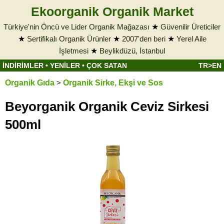
Ekoorganik Organik Market
Türkiye'nin Öncü ve Lider Organik Mağazası
★
Güvenilir Üreticiler
★
Sertifikalı Organik Ürünler
★
2007'den beri
★
Yerel Aile
İşletmesi
★
Beylikdüzü, İstanbul
İNDİRİMLER
•
YENİLER
•
ÇOK SATAN
TR>EN
Organik Gıda
>
Organik Sirke, Ekşi ve Sos
Beyorganik Organik Ceviz Sirkesi
500ml