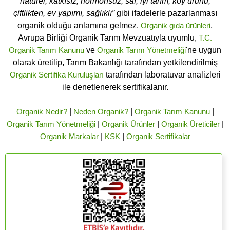
naturel, katkısız, hormonsuz, saf, iyi tarım, köy ürünü,
çiftlikten, ev yapımı, sağlıklı”
gibi ifadelerle pazarlanması
organik olduğu anlamına gelmez.
Organik gıda ürünleri
,
Avrupa Birliği Organik Tarım Mevzuatıyla uyumlu,
T.C.
Organik Tarım Kanunu
ve
Organik Tarım Yönetmeliği
'ne uygun
olarak üretilip, Tarım Bakanlığı tarafından yetkilendirilmiş
Organik Sertifika Kuruluşları
tarafından laboratuvar analizleri
ile denetlenerek sertifikalanır.
Organik Nedir?
|
Neden Organik?
|
Organik Tarım Kanunu
|
Organik Tarım Yönetmeliği
|
Organik Ürünler
|
Organik Üreticiler
|
Organik Markalar
|
KSK
|
Organik Sertifikalar