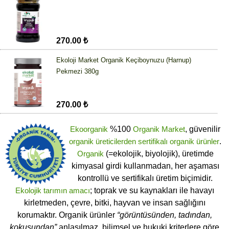
270.00 ₺
Ekoloji Market Organik Keçiboynuzu (Harnup)
Pekmezi 380g
270.00 ₺
Ekoorganik
%100
Organik Market
, güvenilir
organik üreticilerden
sertifikalı
organik ürünler
.
Organik
(=ekolojik, biyolojik), üretimde
kimyasal girdi kullanmadan, her aşaması
kontrollü ve sertifikalı üretim biçimidir.
Ekolojik tarımın amacı
; toprak ve su kaynakları ile havayı
kirletmeden, çevre, bitki, hayvan ve insan sağlığını
korumaktır. Organik ürünler
“görüntüsünden, tadından,
kokusundan”
anlaşılmaz,
bilimsel
ve
hukuki
kriterlere göre