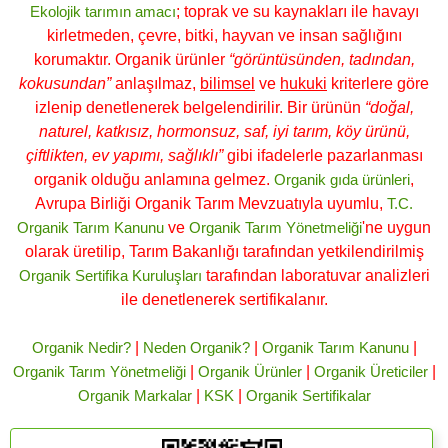
Ekolojik tarımın amacı
; toprak ve su kaynakları ile havayı
kirletmeden, çevre, bitki, hayvan ve insan sağlığını
korumaktır. Organik ürünler
“görüntüsünden, tadından,
kokusundan”
anlaşılmaz,
bilimsel
ve
hukuki
kriterlere göre
izlenip denetlenerek belgelendirilir. Bir ürünün
“doğal,
naturel, katkısız, hormonsuz, saf, iyi tarım, köy ürünü,
çiftlikten, ev yapımı, sağlıklı”
gibi ifadelerle pazarlanması
organik olduğu anlamına gelmez.
Organik gıda ürünleri
,
Avrupa Birliği Organik Tarım Mevzuatıyla uyumlu,
T.C.
Organik Tarım Kanunu
ve
Organik Tarım Yönetmeliği
'ne uygun
olarak üretilip, Tarım Bakanlığı tarafından yetkilendirilmiş
Organik Sertifika Kuruluşları
tarafından laboratuvar analizleri
ile denetlenerek sertifikalanır.
Organik Nedir?
|
Neden Organik?
|
Organik Tarım Kanunu
|
Organik Tarım Yönetmeliği
|
Organik Ürünler
|
Organik Üreticiler
|
Organik Markalar
|
KSK
|
Organik Sertifikalar