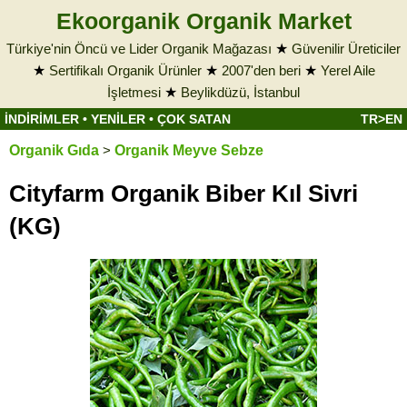
Ekoorganik Organik Market
Türkiye'nin Öncü ve Lider Organik Mağazası
★
Güvenilir Üreticiler
★
Sertifikalı Organik Ürünler
★
2007'den beri
★
Yerel Aile
İşletmesi
★
Beylikdüzü, İstanbul
İNDİRİMLER
•
YENİLER
•
ÇOK SATAN
TR>EN
Organik Gıda
>
Organik Meyve Sebze
Cityfarm Organik Biber Kıl Sivri
(KG)