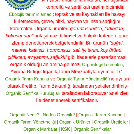
kontrollü ve sertifikalı üretim biçimidir.
Ekolojik tarımın amacı
; toprak ve su kaynakları ile havayı
kirletmeden, çevre, bitki, hayvan ve insan sağlığını
korumaktır. Organik ürünler
“görüntüsünden, tadından,
kokusundan”
anlaşılmaz,
bilimsel
ve
hukuki
kriterlere göre
izlenip denetlenerek belgelendirilir. Bir ürünün
“doğal,
naturel, katkısız, hormonsuz, saf, iyi tarım, köy ürünü,
çiftlikten, ev yapımı, sağlıklı”
gibi ifadelerle pazarlanması
organik olduğu anlamına gelmez.
Organik gıda ürünleri
,
Avrupa Birliği Organik Tarım Mevzuatıyla uyumlu,
T.C.
Organik Tarım Kanunu
ve
Organik Tarım Yönetmeliği
'ne uygun
olarak üretilip, Tarım Bakanlığı tarafından yetkilendirilmiş
Organik Sertifika Kuruluşları
tarafından laboratuvar analizleri
ile denetlenerek sertifikalanır.
Organik Nedir?
|
Neden Organik?
|
Organik Tarım Kanunu
|
Organik Tarım Yönetmeliği
|
Organik Ürünler
|
Organik Üreticiler
|
Organik Markalar
|
KSK
|
Organik Sertifikalar