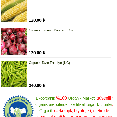
120.00 ₺
Organik Kırmızı Pancar (KG)
120.00 ₺
Organik Taze Fasulye (KG)
340.00 ₺
Ekoorganik
%100
Organik Market
, güvenilir
organik üreticilerden
sertifikalı
organik ürünler
.
Organik
(=ekolojik, biyolojik), üretimde
kimyasal girdi kullanmadan, her aşaması