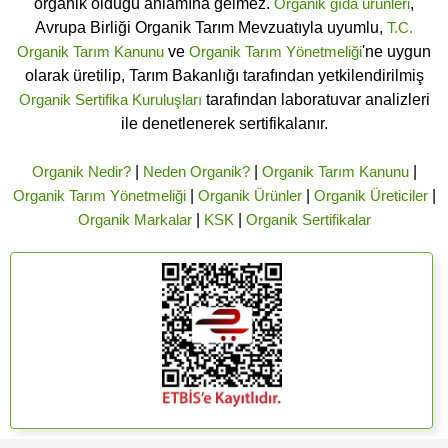
organik olduğu anlamına gelmez.
Organik gıda ürünleri
,
Avrupa Birliği Organik Tarım Mevzuatıyla uyumlu,
T.C.
Organik Tarım Kanunu
ve
Organik Tarım Yönetmeliği
'ne uygun
olarak üretilip, Tarım Bakanlığı tarafından yetkilendirilmiş
Organik Sertifika Kuruluşları
tarafından laboratuvar analizleri
ile denetlenerek sertifikalanır.
Organik Nedir?
|
Neden Organik?
|
Organik Tarım Kanunu
|
Organik Tarım Yönetmeliği
|
Organik Ürünler
|
Organik Üreticiler
|
Organik Markalar
|
KSK
|
Organik Sertifikalar