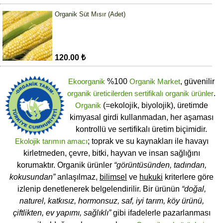
Organik Süt Mısır (Adet)
120.00 ₺
Ekoorganik
%100
Organik Market
, güvenilir
organik üreticilerden
sertifikalı
organik ürünler
.
Organik
(=ekolojik, biyolojik), üretimde
kimyasal girdi kullanmadan, her aşaması
kontrollü ve sertifikalı üretim biçimidir.
Ekolojik tarımın amacı
; toprak ve su kaynakları ile havayı
kirletmeden, çevre, bitki, hayvan ve insan sağlığını
korumaktır. Organik ürünler
“görüntüsünden, tadından,
kokusundan”
anlaşılmaz,
bilimsel
ve
hukuki
kriterlere göre
izlenip denetlenerek belgelendirilir. Bir ürünün
“doğal,
naturel, katkısız, hormonsuz, saf, iyi tarım, köy ürünü,
çiftlikten, ev yapımı, sağlıklı”
gibi ifadelerle pazarlanması