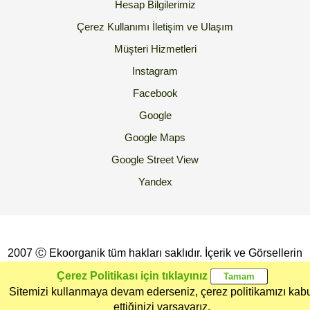
Hesap Bilgilerimiz
Çerez Kullanımı
İletişim ve Ulaşım
Müşteri Hizmetleri
Instagram
Facebook
Google
Google Maps
Google Street View
Yandex
2007 Ⓒ Ekoorganik tüm hakları saklıdır. İçerik ve Görsellerin
İzinsiz Kopyalanması yada Kullanılması Yasaktır.
Çerez Politikası için tıklayınız
Sitemizi kullanmaya devam ederseniz, çerez politikamızı kab
Ana Sayfa
Kategoriler
Ekoorganik
Müşteri
Üye Girişi
ettiğinizi varsayarız.