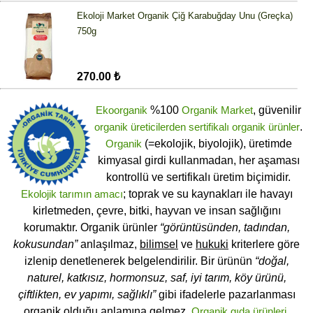
Ekoloji Market Organik Çiğ Karabuğday Unu (Greçka)
750g
270.00 ₺
Ekoorganik
%100
Organik Market
, güvenilir
organik üreticilerden
sertifikalı
organik ürünler
.
Organik
(=ekolojik, biyolojik), üretimde
kimyasal girdi kullanmadan, her aşaması
kontrollü ve sertifikalı üretim biçimidir.
Ekolojik tarımın amacı
; toprak ve su kaynakları ile havayı
kirletmeden, çevre, bitki, hayvan ve insan sağlığını
korumaktır. Organik ürünler
“görüntüsünden, tadından,
kokusundan”
anlaşılmaz,
bilimsel
ve
hukuki
kriterlere göre
izlenip denetlenerek belgelendirilir. Bir ürünün
“doğal,
naturel, katkısız, hormonsuz, saf, iyi tarım, köy ürünü,
çiftlikten, ev yapımı, sağlıklı”
gibi ifadelerle pazarlanması
organik olduğu anlamına gelmez.
Organik gıda ürünleri
,