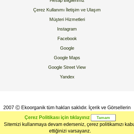
Hesap Bilgilerimiz
Çerez Kullanımı
İletişim ve Ulaşım
Müşteri Hizmetleri
Instagram
Facebook
Google
Google Maps
Google Street View
Yandex
2007 Ⓒ Ekoorganik tüm hakları saklıdır. İçerik ve Görsellerin
İzinsiz Kopyalanması yada Kullanılması Yasaktır.
Çerez Politikası için tıklayınız
Sitemizi kullanmaya devam ederseniz, çerez politikamızı kab
Ana Sayfa
Kategoriler
Ekoorganik
Müşteri
Üye Girişi
ettiğinizi varsayarız.