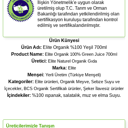
İlişkin Yönetmelik'e uygun olarak
üretilmiş olup T.C. Tarım ve Orman
Bakanlığı tarafından yetkilendirilmiş olan
sertifikasyon kuruluşu tarafından kontrol
edilmiş ve sertifikalandırılmıştır.
Ürün Künyesi
Ürün Adı:
Elite Organik %100 Yeşil 700ml
Product Name:
Elite Organik 100% Green Juice 700ml
Üretici:
Elite Naturel Organik Gıda
Marka:
Elite
Menşei:
Yerli Üretim (Türkiye Menşeli)
Kategoriler:
Elite ürünleri
,
Organik Meyve, Sebze Suyu ve
İçecekler
,
BCS Organik Sertifikalı ürünler
,
Şeker İlavesiz ürünler
İçindekiler:
%100 ıspanak, salatalık, muz ve elma Suyu.
Üreticilerimizle Tanışın