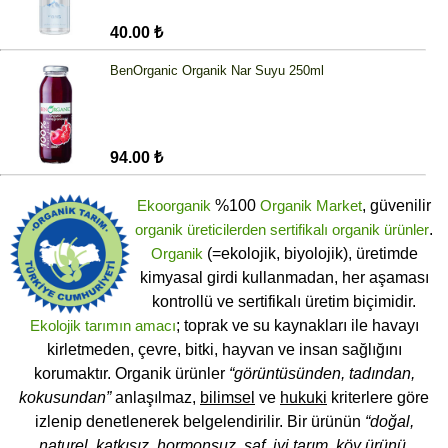
40.00 ₺
BenOrganic Organik Nar Suyu 250ml
94.00 ₺
Ekoorganik
%100
Organik Market
, güvenilir
organik üreticilerden
sertifikalı
organik ürünler
.
Organik
(=ekolojik, biyolojik), üretimde
kimyasal girdi kullanmadan, her aşaması
kontrollü ve sertifikalı üretim biçimidir.
Ekolojik tarımın amacı
; toprak ve su kaynakları ile havayı
kirletmeden, çevre, bitki, hayvan ve insan sağlığını
korumaktır. Organik ürünler
“görüntüsünden, tadından,
kokusundan”
anlaşılmaz,
bilimsel
ve
hukuki
kriterlere göre
izlenip denetlenerek belgelendirilir. Bir ürünün
“doğal,
naturel, katkısız, hormonsuz, saf, iyi tarım, köy ürünü,