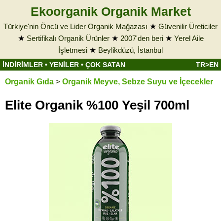
Ekoorganik Organik Market
Türkiye'nin Öncü ve Lider Organik Mağazası
★
Güvenilir Üreticiler
★
Sertifikalı Organik Ürünler
★
2007'den beri
★
Yerel Aile
İşletmesi
★
Beylikdüzü, İstanbul
İNDİRİMLER
•
YENİLER
•
ÇOK SATAN
TR>EN
Organik Gıda
>
Organik Meyve, Sebze Suyu ve İçecekler
Elite Organik %100 Yeşil 700ml