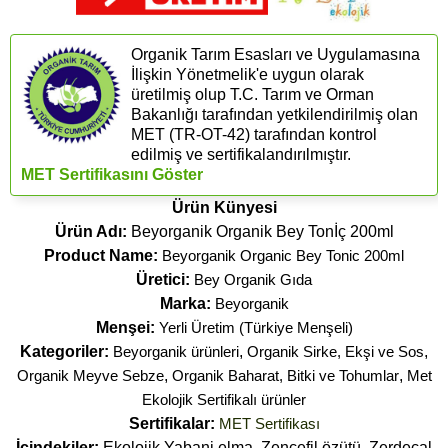
Organik Tarım Esasları ve Uygulamasına
İlişkin Yönetmelik'e uygun olarak
üretilmiş olup T.C. Tarım ve Orman
Bakanlığı tarafından yetkilendirilmiş olan
MET (TR-OT-42) tarafından kontrol
edilmiş ve sertifikalandırılmıştır.
MET Sertifikasını Göster
Ürün Künyesi
Ürün Adı:
Beyorganik Organik Bey Tonİç 200ml
Product Name:
Beyorganik Organic Bey Tonic 200ml
Üretici:
Bey Organik Gıda
Marka:
Beyorganik
Menşei:
Yerli Üretim (Türkiye Menşeli)
Kategoriler:
Beyorganik ürünleri
,
Organik Sirke, Ekşi ve Sos
,
Organik Meyve Sebze
,
Organik Baharat, Bitki ve Tohumlar
,
Met
Ekolojik Sertifikalı ürünler
Sertifikalar:
MET Sertifikası
İçindekiler:
Ekolojik Yabani elma, Zencefil özütü, Zerdeçal