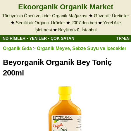
Ekoorganik Organik Market
Türkiye'nin Öncü ve Lider Organik Mağazası
★
Güvenilir Üreticiler
★
Sertifikalı Organik Ürünler
★
2007'den beri
★
Yerel Aile
İşletmesi
★
Beylikdüzü, İstanbul
İNDİRİMLER
•
YENİLER
•
ÇOK SATAN
TR>EN
Organik Gıda
>
Organik Meyve, Sebze Suyu ve İçecekler
Beyorganik Organik Bey Tonİç
200ml