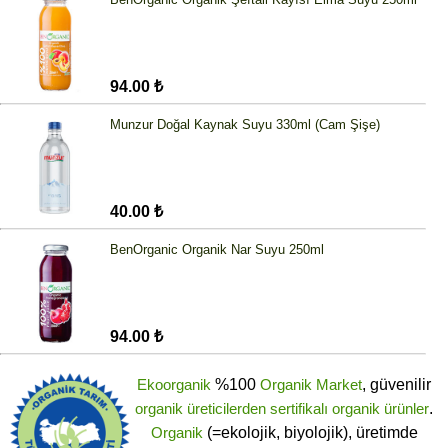
94.00 ₺
Munzur Doğal Kaynak Suyu 330ml (Cam Şişe)
40.00 ₺
BenOrganic Organik Nar Suyu 250ml
94.00 ₺
Ekoorganik
%100
Organik Market
, güvenilir
organik üreticilerden
sertifikalı
organik ürünler
.
Organik
(=ekolojik, biyolojik), üretimde