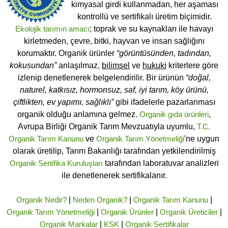
kimyasal girdi kullanmadan, her aşaması
kontrollü ve sertifikalı üretim biçimidir.
Ekolojik tarımın amacı
; toprak ve su kaynakları ile havayı
kirletmeden, çevre, bitki, hayvan ve insan sağlığını
korumaktır. Organik ürünler
“görüntüsünden, tadından,
kokusundan”
anlaşılmaz,
bilimsel
ve
hukuki
kriterlere göre
izlenip denetlenerek belgelendirilir. Bir ürünün
“doğal,
naturel, katkısız, hormonsuz, saf, iyi tarım, köy ürünü,
çiftlikten, ev yapımı, sağlıklı”
gibi ifadelerle pazarlanması
organik olduğu anlamına gelmez.
Organik gıda ürünleri
,
Avrupa Birliği Organik Tarım Mevzuatıyla uyumlu,
T.C.
Organik Tarım Kanunu
ve
Organik Tarım Yönetmeliği
'ne uygun
olarak üretilip, Tarım Bakanlığı tarafından yetkilendirilmiş
Organik Sertifika Kuruluşları
tarafından laboratuvar analizleri
ile denetlenerek sertifikalanır.
Organik Nedir?
|
Neden Organik?
|
Organik Tarım Kanunu
|
Organik Tarım Yönetmeliği
|
Organik Ürünler
|
Organik Üreticiler
|
Organik Markalar
|
KSK
|
Organik Sertifikalar