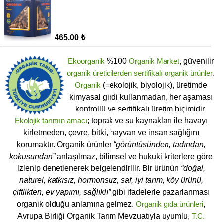
465.00 ₺
Ekoorganik
%100
Organik Market
, güvenilir
organik üreticilerden
sertifikalı
organik ürünler
.
Organik
(=ekolojik, biyolojik), üretimde
kimyasal girdi kullanmadan, her aşaması
kontrollü ve sertifikalı üretim biçimidir.
Ekolojik tarımın amacı
; toprak ve su kaynakları ile havayı
kirletmeden, çevre, bitki, hayvan ve insan sağlığını
korumaktır. Organik ürünler
“görüntüsünden, tadından,
kokusundan”
anlaşılmaz,
bilimsel
ve
hukuki
kriterlere göre
izlenip denetlenerek belgelendirilir. Bir ürünün
“doğal,
naturel, katkısız, hormonsuz, saf, iyi tarım, köy ürünü,
çiftlikten, ev yapımı, sağlıklı”
gibi ifadelerle pazarlanması
organik olduğu anlamına gelmez.
Organik gıda ürünleri
,
Avrupa Birliği Organik Tarım Mevzuatıyla uyumlu,
T.C.