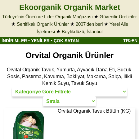
Ekoorganik Organik Market
Türkiye'nin Öncü ve Lider Organik Mağazası
★
Güvenilir Üreticiler
★
Sertifikalı Organik Ürünler
★
2007'den beri
★
Yerel Aile
İşletmesi
★
Beylikdüzü, İstanbul
İNDİRİMLER
•
YENİLER
•
ÇOK SATAN
TR>EN
Orvital Organik Ürünler
Orvital Organik Tavuk, Yumurta, Ayvacık Dana Eti, Sucuk,
Sosis, Pastırma, Kavurma, Bakliyat, Makarna, Salça, İlikli
Kemik Suyu, Tavuk Suyu
Orvital Organik Tavuk Bütün (KG)