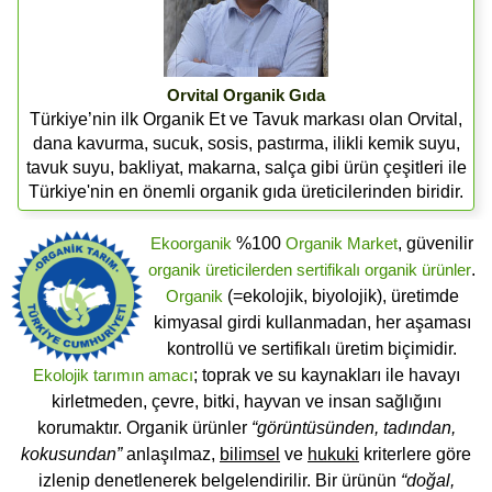
Orvital Organik Gıda
Türkiye’nin ilk Organik Et ve Tavuk markası olan Orvital,
dana kavurma, sucuk, sosis, pastırma, ilikli kemik suyu,
tavuk suyu, bakliyat, makarna, salça gibi ürün çeşitleri ile
Türkiye'nin en önemli organik gıda üreticilerinden biridir.
Ekoorganik
%100
Organik Market
, güvenilir
organik üreticilerden
sertifikalı
organik ürünler
.
Organik
(=ekolojik, biyolojik), üretimde
kimyasal girdi kullanmadan, her aşaması
kontrollü ve sertifikalı üretim biçimidir.
Ekolojik tarımın amacı
; toprak ve su kaynakları ile havayı
kirletmeden, çevre, bitki, hayvan ve insan sağlığını
korumaktır. Organik ürünler
“görüntüsünden, tadından,
kokusundan”
anlaşılmaz,
bilimsel
ve
hukuki
kriterlere göre
izlenip denetlenerek belgelendirilir. Bir ürünün
“doğal,