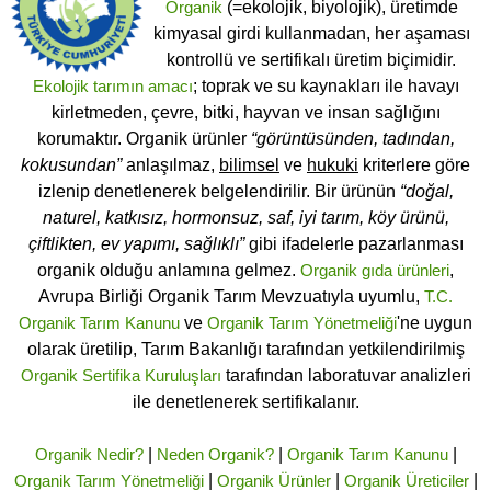
Organik
(=ekolojik, biyolojik), üretimde
kimyasal girdi kullanmadan, her aşaması
kontrollü ve sertifikalı üretim biçimidir.
Ekolojik tarımın amacı
; toprak ve su kaynakları ile havayı
kirletmeden, çevre, bitki, hayvan ve insan sağlığını
korumaktır. Organik ürünler
“görüntüsünden, tadından,
kokusundan”
anlaşılmaz,
bilimsel
ve
hukuki
kriterlere göre
izlenip denetlenerek belgelendirilir. Bir ürünün
“doğal,
naturel, katkısız, hormonsuz, saf, iyi tarım, köy ürünü,
çiftlikten, ev yapımı, sağlıklı”
gibi ifadelerle pazarlanması
organik olduğu anlamına gelmez.
Organik gıda ürünleri
,
Avrupa Birliği Organik Tarım Mevzuatıyla uyumlu,
T.C.
Organik Tarım Kanunu
ve
Organik Tarım Yönetmeliği
'ne uygun
olarak üretilip, Tarım Bakanlığı tarafından yetkilendirilmiş
Organik Sertifika Kuruluşları
tarafından laboratuvar analizleri
ile denetlenerek sertifikalanır.
Organik Nedir?
|
Neden Organik?
|
Organik Tarım Kanunu
|
Organik Tarım Yönetmeliği
|
Organik Ürünler
|
Organik Üreticiler
|