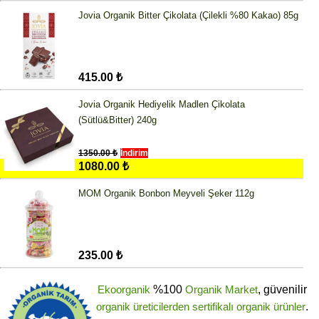
Jovia Organik Bitter Çikolata (Çilekli %80 Kakao) 85g
415.00 ₺
Jovia Organik Hediyelik Madlen Çikolata
(Sütlü&Bitter) 240g
1350.00 ₺
İndirim
1080.00 ₺
MOM Organik Bonbon Meyveli Şeker 112g
235.00 ₺
Ekoorganik
%100
Organik Market
, güvenilir
organik üreticilerden
sertifikalı
organik ürünler
.