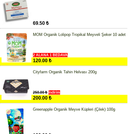
69.50 ₺
MOM Organik Lolipop Tropikal Meyveli Şeker 10 adet
2 ALANA 1 BEDAVA
120.00 ₺
Cityfarm Organik Tahin Helvası 200g
250.00 ₺
İndirim
200.00 ₺
Greenapple Organik Meyve Küpleri (Çilek) 100g